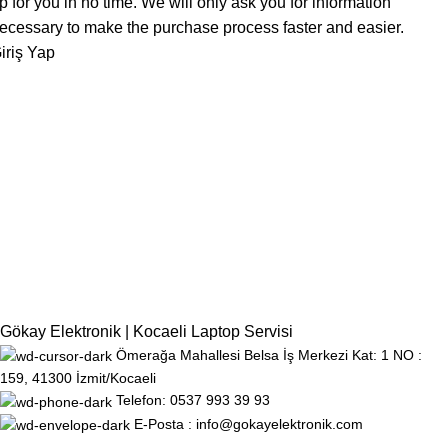
p for you in no time. We will only ask you for information
ecessary to make the purchase process faster and easier.
iriş Yap
Gökay Elektronik | Kocaeli Laptop Servisi
Ömerağa Mahallesi Belsa İş Merkezi Kat: 1 NO :
159, 41300 İzmit/Kocaeli
Telefon: 0537 993 39 93
E-Posta : info@gokayelektronik.com