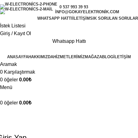
0 537 993 39 93
INFO@GOKAYELEKTRONIK.COM
WHATSAPP HATTI
İLETIŞIM
SIK SORULAN SORULAR
İstek Listesi
Giriş / Kayıt Ol
Whatsapp Hattı
ANASAYFA
HAKKIMIZDA
HIZMETLERIMIZ
MAĞAZA
BLOG
İLETIŞIM
Aramak
0
Karşılaştırmak
0
öğeler
0.00
₺
Menü
0
öğeler
0.00
₺
Hesabım
Anasayfa
Hesabım
Giriş Yap