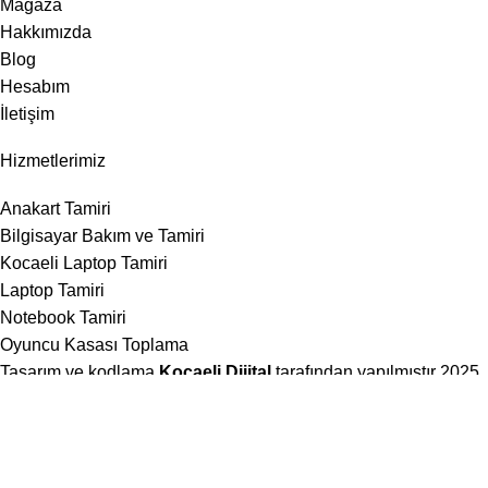
Mağaza
Hakkımızda
Blog
Hesabım
İletişim
Hizmetlerimiz
Anakart Tamiri
Bilgisayar Bakım ve Tamiri
Kocaeli Laptop Tamiri
Laptop Tamiri
Notebook Tamiri
Oyuncu Kasası Toplama
Tasarım ve kodlama
Kocaeli Dijital
tarafından yapılmıştır
2025
Gökay Elektronik
için.
Dükkan