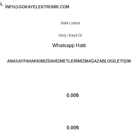
INFO@GOKAYELEKTRONIK.COM
İstek Listesi
Giriş / Kayıt Ol
Whatsapp Hattı
ANASAYFA
HAKKIMIZDA
HIZMETLERIMIZ
MAĞAZA
BLOG
İLETIŞIM
0.00
₺
0.00
₺