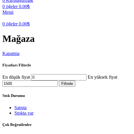
0
Karşılaştırmak
0
öğeler
0.00
₺
Menü
0
öğeler
0.00
₺
Mağaza
Kapatma
Fiyatları Filtrele
En düşük fiyat
En yüksek fiyat
Filtrele
Stok Durumu
Satışta
Stokta var
Çok Beğenilenler