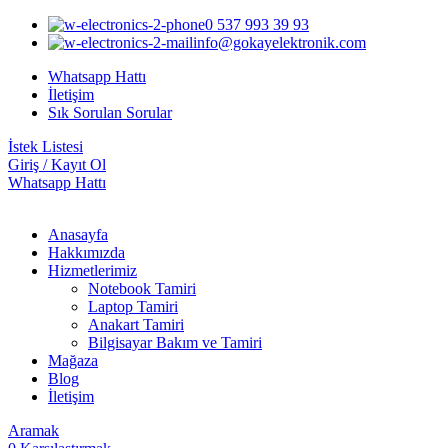
0 537 993 39 93
info@gokayelektronik.com
Whatsapp Hattı
İletişim
Sık Sorulan Sorular
İstek Listesi
Giriş / Kayıt Ol
Whatsapp Hattı
Anasayfa
Hakkımızda
Hizmetlerimiz
Notebook Tamiri
Laptop Tamiri
Anakart Tamiri
Bilgisayar Bakım ve Tamiri
Mağaza
Blog
İletişim
Aramak