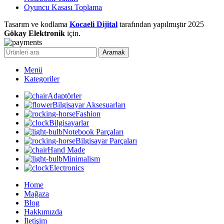
Oyuncu Kasası Toplama
Tasarım ve kodlama
Kocaeli Dijital
tarafından yapılmıştır
2025
Gökay Elektronik
için.
Aramak
Menü
Kategoriler
Adaptörler
Bilgisayar Aksesuarları
Fashion
Bilgisayarlar
Notebook Parçaları
Bilgisayar Parçaları
Hand Made
Minimalism
Electronics
Home
Mağaza
Blog
Hakkımızda
İletişim