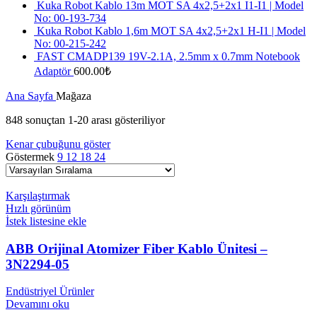
Kuka Robot Kablo 13m MOT SA 4x2,5+2x1 I1-I1 | Model
No: 00-193-734
Kuka Robot Kablo 1,6m MOT SA 4x2,5+2x1 H-I1 | Model
No: 00-215-242
FAST CMADP139 19V-2.1A, 2.5mm x 0.7mm Notebook
Adaptör
600.00
₺
Ana Sayfa
Mağaza
848 sonuçtan 1-20 arası gösteriliyor
Kenar çubuğunu göster
Göstermek
9
12
18
24
Karşılaştırmak
Hızlı görünüm
İstek listesine ekle
ABB Orijinal Atomizer Fiber Kablo Ünitesi –
3N2294-05
Endüstriyel Ürünler
Devamını oku