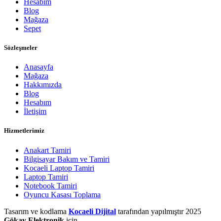
Hesabım
Blog
Mağaza
Sepet
Sözleşmeler
Anasayfa
Mağaza
Hakkımızda
Blog
Hesabım
İletişim
Hizmetlerimiz
Anakart Tamiri
Bilgisayar Bakım ve Tamiri
Kocaeli Laptop Tamiri
Laptop Tamiri
Notebook Tamiri
Oyuncu Kasası Toplama
Tasarım ve kodlama
Kocaeli Dijital
tarafından yapılmıştır
2025
Gökay Elektronik
için.