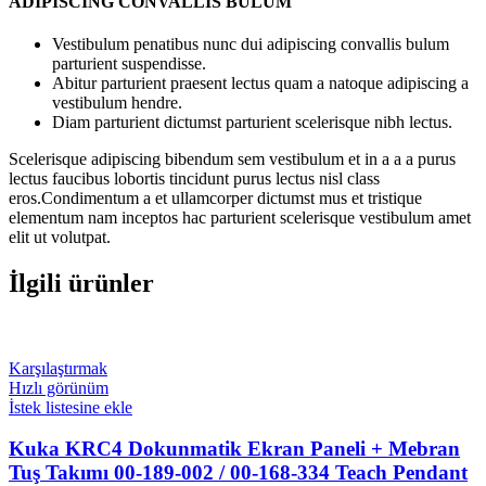
ADIPISCING CONVALLIS BULUM
Vestibulum penatibus nunc dui adipiscing convallis bulum
parturient suspendisse.
Abitur parturient praesent lectus quam a natoque adipiscing a
vestibulum hendre.
Diam parturient dictumst parturient scelerisque nibh lectus.
Scelerisque adipiscing bibendum sem vestibulum et in a a a purus
lectus faucibus lobortis tincidunt purus lectus nisl class
eros.Condimentum a et ullamcorper dictumst mus et tristique
elementum nam inceptos hac parturient scelerisque vestibulum amet
elit ut volutpat.
İlgili ürünler
Karşılaştırmak
Hızlı görünüm
İstek listesine ekle
Kuka KRC4 Dokunmatik Ekran Paneli + Mebran
Tuş Takımı 00-189-002 / 00-168-334 Teach Pendant