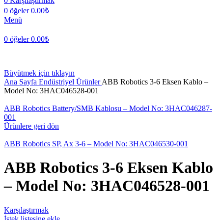
0
Karşılaştırmak
0
öğeler
0.00
₺
Menü
0
öğeler
0.00
₺
Büyütmek için tıklayın
Ana Sayfa
Endüstriyel Ürünler
ABB Robotics 3-6 Eksen Kablo –
Model No: 3HAC046528-001
ABB Robotics Battery/SMB Kablosu – Model No: 3HAC046287-
001
Ürünlere geri dön
ABB Robotics SP, Ax 3-6 – Model No: 3HAC046530-001
ABB Robotics 3-6 Eksen Kablo
– Model No: 3HAC046528-001
Karşılaştırmak
İstek listesine ekle