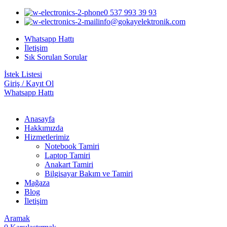
0 537 993 39 93
info@gokayelektronik.com
Whatsapp Hattı
İletişim
Sık Sorulan Sorular
İstek Listesi
Giriş / Kayıt Ol
Whatsapp Hattı
Anasayfa
Hakkımızda
Hizmetlerimiz
Notebook Tamiri
Laptop Tamiri
Anakart Tamiri
Bilgisayar Bakım ve Tamiri
Mağaza
Blog
İletişim
Aramak