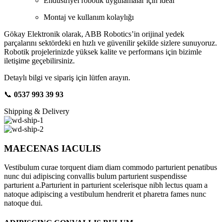
Endüstriyel robotik uygulamalar için ideal
Montaj ve kullanım kolaylığı
Gökay Elektronik olarak, ABB Robotics’in orijinal yedek
parçalarını sektördeki en hızlı ve güvenilir şekilde sizlere sunuyoruz.
Robotik projelerinizde yüksek kalite ve performans için bizimle
iletişime geçebilirsiniz.
Detaylı bilgi ve sipariş için lütfen arayın.
📞
0537 993 39 93
Shipping & Delivery
MAECENAS IACULIS
Vestibulum curae torquent diam diam commodo parturient penatibus
nunc dui adipiscing convallis bulum parturient suspendisse
parturient a.Parturient in parturient scelerisque nibh lectus quam a
natoque adipiscing a vestibulum hendrerit et pharetra fames nunc
natoque dui.