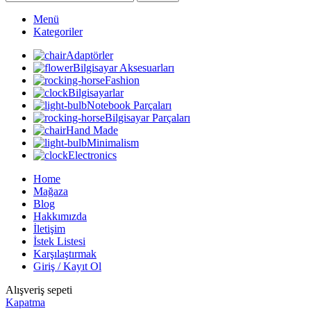
Menü
Kategoriler
Adaptörler
Bilgisayar Aksesuarları
Fashion
Bilgisayarlar
Notebook Parçaları
Bilgisayar Parçaları
Hand Made
Minimalism
Electronics
Home
Mağaza
Blog
Hakkımızda
İletişim
İstek Listesi
Karşılaştırmak
Giriş / Kayıt Ol
Alışveriş sepeti
Kapatma