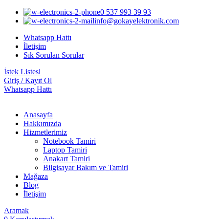
0 537 993 39 93
info@gokayelektronik.com
Whatsapp Hattı
İletişim
Sık Sorulan Sorular
İstek Listesi
Giriş / Kayıt Ol
Whatsapp Hattı
Anasayfa
Hakkımızda
Hizmetlerimiz
Notebook Tamiri
Laptop Tamiri
Anakart Tamiri
Bilgisayar Bakım ve Tamiri
Mağaza
Blog
İletişim
Aramak