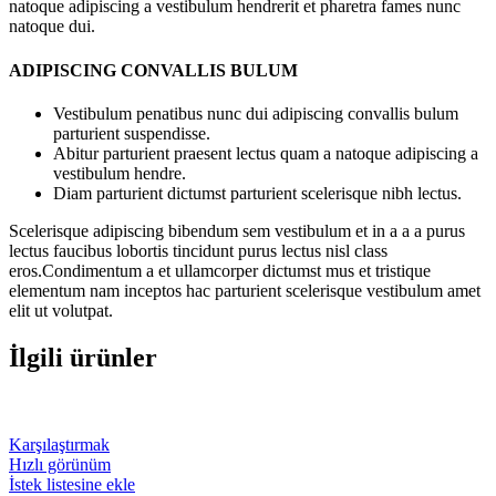
natoque adipiscing a vestibulum hendrerit et pharetra fames nunc
natoque dui.
ADIPISCING CONVALLIS BULUM
Vestibulum penatibus nunc dui adipiscing convallis bulum
parturient suspendisse.
Abitur parturient praesent lectus quam a natoque adipiscing a
vestibulum hendre.
Diam parturient dictumst parturient scelerisque nibh lectus.
Scelerisque adipiscing bibendum sem vestibulum et in a a a purus
lectus faucibus lobortis tincidunt purus lectus nisl class
eros.Condimentum a et ullamcorper dictumst mus et tristique
elementum nam inceptos hac parturient scelerisque vestibulum amet
elit ut volutpat.
İlgili ürünler
Karşılaştırmak
Hızlı görünüm
İstek listesine ekle