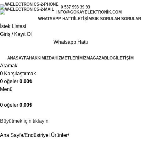
0 537 993 39 93
INFO@GOKAYELEKTRONIK.COM
WHATSAPP HATTI
İLETIŞIM
SIK SORULAN SORULAR
İstek Listesi
Giriş / Kayıt Ol
Whatsapp Hattı
ANASAYFA
HAKKIMIZDA
HIZMETLERIMIZ
MAĞAZA
BLOG
İLETIŞIM
Aramak
0
Karşılaştırmak
0
öğeler
0.00
₺
Menü
0
öğeler
0.00
₺
Büyütmek için tıklayın
Ana Sayfa
Endüstriyel Ürünler