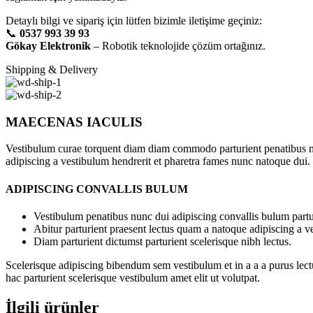
Detaylı bilgi ve sipariş için lütfen bizimle iletişime geçiniz:
📞
0537 993 39 93
Gökay Elektronik
– Robotik teknolojide çözüm ortağınız.
Shipping & Delivery
MAECENAS IACULIS
Vestibulum curae torquent diam diam commodo parturient penatibus nunc
adipiscing a vestibulum hendrerit et pharetra fames nunc natoque dui.
ADIPISCING CONVALLIS BULUM
Vestibulum penatibus nunc dui adipiscing convallis bulum partu
Abitur parturient praesent lectus quam a natoque adipiscing a 
Diam parturient dictumst parturient scelerisque nibh lectus.
Scelerisque adipiscing bibendum sem vestibulum et in a a a purus lect
hac parturient scelerisque vestibulum amet elit ut volutpat.
İlgili ürünler