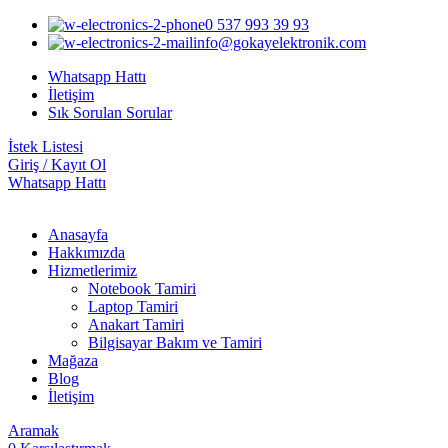
0 537 993 39 93
info@gokayelektronik.com
Whatsapp Hattı
İletişim
Sık Sorulan Sorular
İstek Listesi
Giriş / Kayıt Ol
Whatsapp Hattı
Anasayfa
Hakkımızda
Hizmetlerimiz
Notebook Tamiri
Laptop Tamiri
Anakart Tamiri
Bilgisayar Bakım ve Tamiri
Mağaza
Blog
İletişim
Aramak