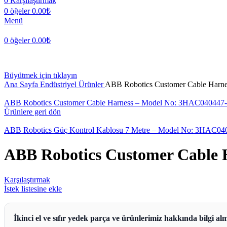
0
Karşılaştırmak
0
öğeler
0.00
₺
Menü
0
öğeler
0.00
₺
Büyütmek için tıklayın
Ana Sayfa
Endüstriyel Ürünler
ABB Robotics Customer Cable Harn
ABB Robotics Customer Cable Harness – Model No: 3HAC040447
Ürünlere geri dön
ABB Robotics Güç Kontrol Kablosu 7 Metre – Model No: 3HAC04
ABB Robotics Customer Cable 
Karşılaştırmak
İstek listesine ekle
İkinci el ve sıfır yedek parça ve ürünlerimiz hakkında bilgi alm