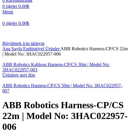
0
Karşılaştırmak
0
öğeler
0.00
₺
Menü
0
öğeler
0.00
₺
Büyütmek için tıklayın
Ana Sayfa
Endüstriyel Ürünler
ABB Robotics Harness-CP/CS 22m
| Model No: 3HAC022957-006
ABB Robotics Kablosu Harness-CP/CS 30m | Model No:
3HAC022957-003
Ürünlere geri dön
ABB Robotics Harness-CP/CS 50m | Model No: 3HAC022957-
007
ABB Robotics Harness-CP/CS
22m | Model No: 3HAC022957-
006