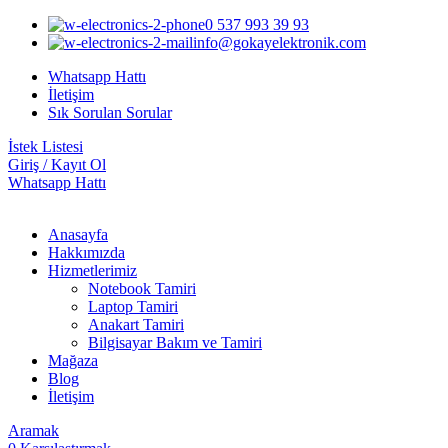
0 537 993 39 93
info@gokayelektronik.com
Whatsapp Hattı
İletişim
Sık Sorulan Sorular
İstek Listesi
Giriş / Kayıt Ol
Whatsapp Hattı
Anasayfa
Hakkımızda
Hizmetlerimiz
Notebook Tamiri
Laptop Tamiri
Anakart Tamiri
Bilgisayar Bakım ve Tamiri
Mağaza
Blog
İletişim
Aramak