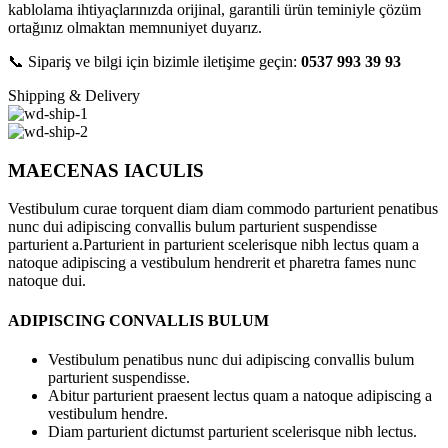
kablolama ihtiyaçlarınızda orijinal, garantili ürün teminiyle çözüm
ortağınız olmaktan memnuniyet duyarız.
📞 Sipariş ve bilgi için bizimle iletişime geçin:
0537 993 39 93
Shipping & Delivery
MAECENAS IACULIS
Vestibulum curae torquent diam diam commodo parturient penatibus
nunc dui adipiscing convallis bulum parturient suspendisse
parturient a.Parturient in parturient scelerisque nibh lectus quam a
natoque adipiscing a vestibulum hendrerit et pharetra fames nunc
natoque dui.
ADIPISCING CONVALLIS BULUM
Vestibulum penatibus nunc dui adipiscing convallis bulum
parturient suspendisse.
Abitur parturient praesent lectus quam a natoque adipiscing a
vestibulum hendre.
Diam parturient dictumst parturient scelerisque nibh lectus.