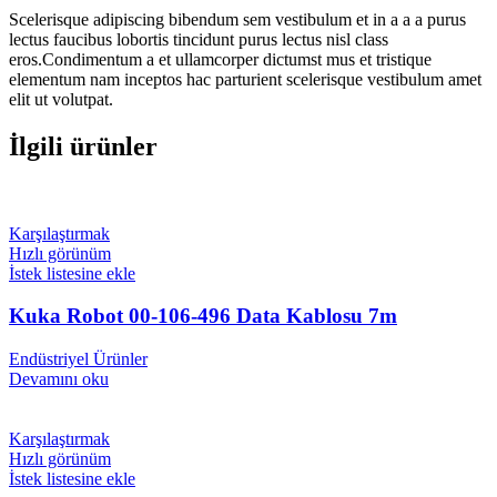
Scelerisque adipiscing bibendum sem vestibulum et in a a a purus
lectus faucibus lobortis tincidunt purus lectus nisl class
eros.Condimentum a et ullamcorper dictumst mus et tristique
elementum nam inceptos hac parturient scelerisque vestibulum amet
elit ut volutpat.
İlgili ürünler
Karşılaştırmak
Hızlı görünüm
İstek listesine ekle
Kuka Robot 00-106-496 Data Kablosu 7m
Endüstriyel Ürünler
Devamını oku
Karşılaştırmak
Hızlı görünüm
İstek listesine ekle