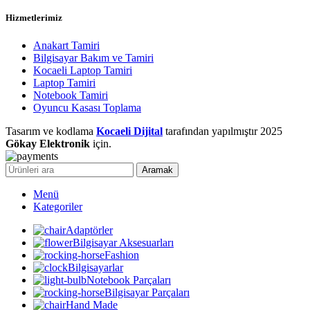
Hizmetlerimiz
Anakart Tamiri
Bilgisayar Bakım ve Tamiri
Kocaeli Laptop Tamiri
Laptop Tamiri
Notebook Tamiri
Oyuncu Kasası Toplama
Tasarım ve kodlama
Kocaeli Dijital
tarafından yapılmıştır
2025
Gökay Elektronik
için.
Aramak
Menü
Kategoriler
Adaptörler
Bilgisayar Aksesuarları
Fashion
Bilgisayarlar
Notebook Parçaları
Bilgisayar Parçaları
Hand Made