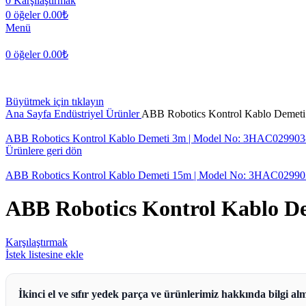
0
Karşılaştırmak
0
öğeler
0.00
₺
Menü
0
öğeler
0.00
₺
Büyütmek için tıklayın
Ana Sayfa
Endüstriyel Ürünler
ABB Robotics Kontrol Kablo Demet
ABB Robotics Kontrol Kablo Demeti 3m | Model No: 3HAC029903
Ürünlere geri dön
ABB Robotics Kontrol Kablo Demeti 15m | Model No: 3HAC02990
ABB Robotics Kontrol Kablo D
Karşılaştırmak
İstek listesine ekle
İkinci el ve sıfır yedek parça ve ürünlerimiz hakkında bilgi alm