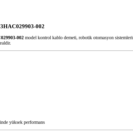
o: 3HAC029903-002
029903-002
model kontrol kablo demeti, robotik otomasyon sistemlerind
aldir.
iminde yüksek performans