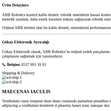
Ürün Detayları:
ABB Robotics kontrol kablo demeti, robotik sistemlerin hassas kontrol
metrelik uzunluk, daha esnek kurulum imkanı sağlayarak robotik sistem
Orijinal ABB üretimi olan bu kablo demeti, sisteminizin performansını ve
Gökay Elektronik Ayrıcalığı
Gökay Elektronik olarak, ABB Robotics’in orijinal yedek parçalarını
çalışmasını sağlamak için yanınızdayız.
📞
İletişim:
0537 993 39 93
Shipping & Delivery
MAECENAS IACULIS
Vestibulum curae torquent diam diam commodo parturient penatibus nunc
adipiscing a vestibulum hendrerit et pharetra fames nunc natoque dui.