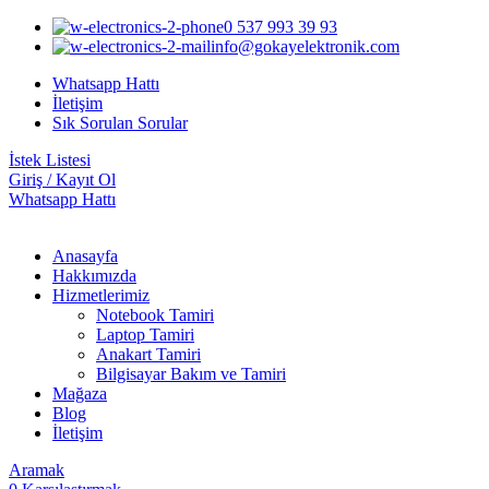
0 537 993 39 93
info@gokayelektronik.com
Whatsapp Hattı
İletişim
Sık Sorulan Sorular
İstek Listesi
Giriş / Kayıt Ol
Whatsapp Hattı
Anasayfa
Hakkımızda
Hizmetlerimiz
Notebook Tamiri
Laptop Tamiri
Anakart Tamiri
Bilgisayar Bakım ve Tamiri
Mağaza
Blog
İletişim
Aramak