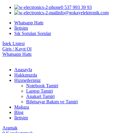
0 537 993 39 93
info@gokayelektronik.com
Whatsapp Hattı
İletişim
Sık Sorulan Sorular
İstek Listesi
Giriş / Kayıt Ol
Whatsapp Hattı
Anasayfa
Hakkımızda
Hizmetlerimiz
Notebook Tamiri
Laptop Tamiri
Anakart Tamiri
Bilgisayar Bakım ve Tamiri
Mağaza
Blog
İletişim
Aramak