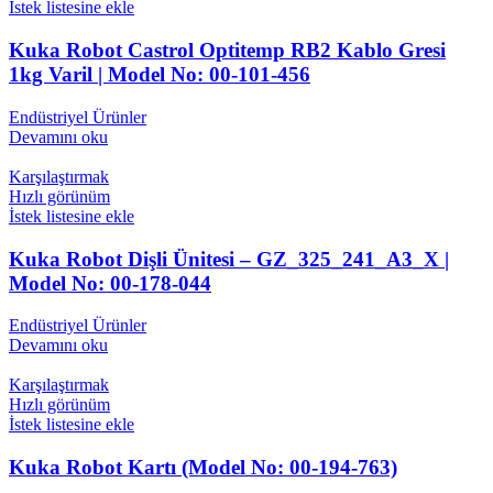
İstek listesine ekle
Kuka Robot Castrol Optitemp RB2 Kablo Gresi
1kg Varil | Model No: 00-101-456
Endüstriyel Ürünler
Devamını oku
Karşılaştırmak
Hızlı görünüm
İstek listesine ekle
Kuka Robot Dişli Ünitesi – GZ_325_241_A3_X |
Model No: 00-178-044
Endüstriyel Ürünler
Devamını oku
Karşılaştırmak
Hızlı görünüm
İstek listesine ekle
Kuka Robot Kartı (Model No: 00-194-763)