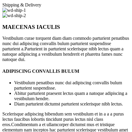
Shipping & Delivery
MAECENAS IACULIS
Vestibulum curae torquent diam diam commodo parturient penatibus
nunc dui adipiscing convallis bulum parturient suspendisse
parturient a.Parturient in parturient scelerisque nibh lectus quam a
natoque adipiscing a vestibulum hendrerit et pharetra fames nunc
natoque dui.
ADIPISCING CONVALLIS BULUM
Vestibulum penatibus nunc dui adipiscing convallis bulum
parturient suspendisse.
Abitur parturient praesent lectus quam a natoque adipiscing a
vestibulum hendre.
Diam parturient dictumst parturient scelerisque nibh lectus.
Scelerisque adipiscing bibendum sem vestibulum et in a a a purus
lectus faucibus lobortis tincidunt purus lectus nisl class
eros.Condimentum a et ullamcorper dictumst mus et tristique
elementum nam inceptos hac parturient scelerisque vestibulum amet