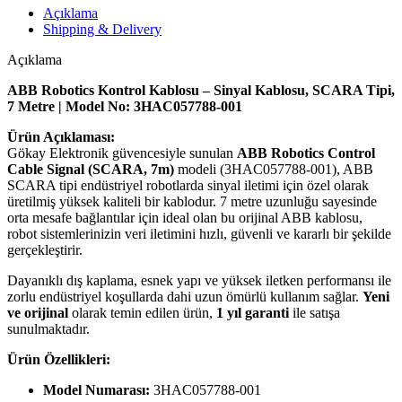
Açıklama
Shipping & Delivery
Açıklama
ABB Robotics Kontrol Kablosu – Sinyal Kablosu, SCARA Tipi,
7 Metre | Model No: 3HAC057788-001
Ürün Açıklaması:
Gökay Elektronik güvencesiyle sunulan
ABB Robotics Control
Cable Signal (SCARA, 7m)
modeli (3HAC057788-001), ABB
SCARA tipi endüstriyel robotlarda sinyal iletimi için özel olarak
üretilmiş yüksek kaliteli bir kablodur. 7 metre uzunluğu sayesinde
orta mesafe bağlantılar için ideal olan bu orijinal ABB kablosu,
robot sistemlerinizin veri iletimini hızlı, güvenli ve kararlı bir şekilde
gerçekleştirir.
Dayanıklı dış kaplama, esnek yapı ve yüksek iletken performansı ile
zorlu endüstriyel koşullarda dahi uzun ömürlü kullanım sağlar.
Yeni
ve orijinal
olarak temin edilen ürün,
1 yıl garanti
ile satışa
sunulmaktadır.
Ürün Özellikleri:
Model Numarası:
3HAC057788-001