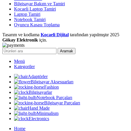
Bilgisayar Bakım ve Tamiri
Kocaeli Laptop Tamiri
Laptop Tamiri
Notebook Tamiri
Oyuncu Kasası Toplama
Tasarım ve kodlama
Kocaeli Dijital
tarafından yapılmıştır
2025
Gökay Elektronik
için.
Aramak
Menü
Kategoriler
Adaptörler
Bilgisayar Aksesuarları
Fashion
Bilgisayarlar
Notebook Parçaları
Bilgisayar Parçaları
Hand Made
Minimalism
Electronics
Home