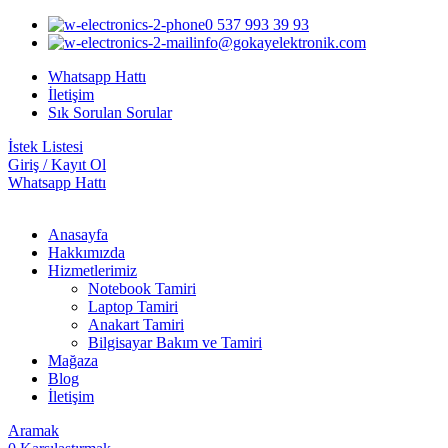
0 537 993 39 93
info@gokayelektronik.com
Whatsapp Hattı
İletişim
Sık Sorulan Sorular
İstek Listesi
Giriş / Kayıt Ol
Whatsapp Hattı
Anasayfa
Hakkımızda
Hizmetlerimiz
Notebook Tamiri
Laptop Tamiri
Anakart Tamiri
Bilgisayar Bakım ve Tamiri
Mağaza
Blog
İletişim
Aramak