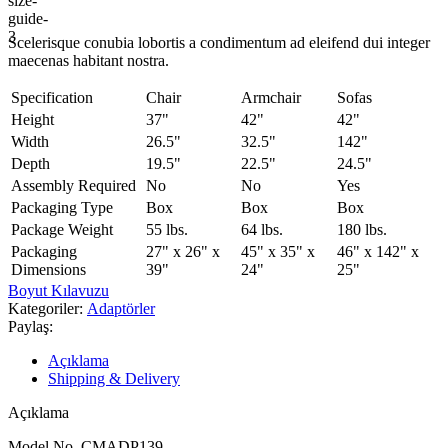
Scelerisque conubia lobortis a condimentum ad eleifend dui integer
maecenas habitant nostra.
Specification
Chair
Armchair
Sofas
Height
37"
42"
42"
Width
26.5"
32.5"
142"
Depth
19.5"
22.5"
24.5"
Assembly Required
No
No
Yes
Packaging Type
Box
Box
Box
Package Weight
55 lbs.
64 lbs.
180 lbs.
Packaging
27" x 26" x
45" x 35" x
46" x 142" x
Dimensions
39"
24"
25"
Boyut Kılavuzu
Kategoriler:
Adaptörler
Paylaş:
Açıklama
Shipping & Delivery
Açıklama
Model No. CMADP139