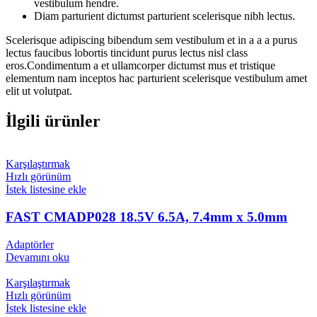
vestibulum hendre.
Diam parturient dictumst parturient scelerisque nibh lectus.
Scelerisque adipiscing bibendum sem vestibulum et in a a a purus
lectus faucibus lobortis tincidunt purus lectus nisl class
eros.Condimentum a et ullamcorper dictumst mus et tristique
elementum nam inceptos hac parturient scelerisque vestibulum amet
elit ut volutpat.
İlgili ürünler
Karşılaştırmak
Hızlı görünüm
İstek listesine ekle
FAST CMADP028 18.5V 6.5A, 7.4mm x 5.0mm
Adaptörler
Devamını oku
Karşılaştırmak
Hızlı görünüm
İstek listesine ekle