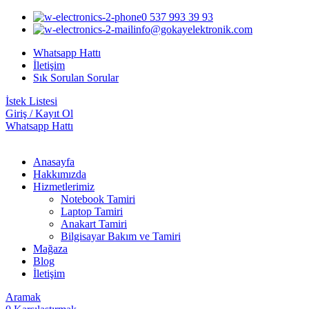
0 537 993 39 93
info@gokayelektronik.com
Whatsapp Hattı
İletişim
Sık Sorulan Sorular
İstek Listesi
Giriş / Kayıt Ol
Whatsapp Hattı
Anasayfa
Hakkımızda
Hizmetlerimiz
Notebook Tamiri
Laptop Tamiri
Anakart Tamiri
Bilgisayar Bakım ve Tamiri
Mağaza
Blog
İletişim
Aramak