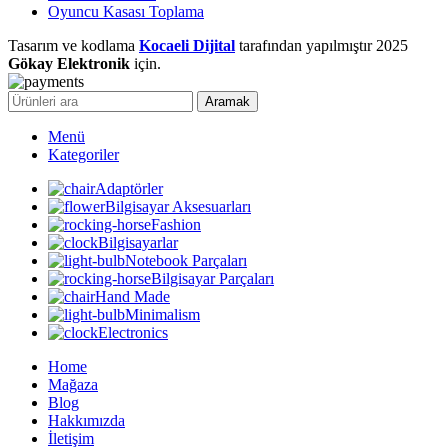
Oyuncu Kasası Toplama
Tasarım ve kodlama
Kocaeli Dijital
tarafından yapılmıştır
2025
Gökay Elektronik
için.
Aramak
Menü
Kategoriler
Adaptörler
Bilgisayar Aksesuarları
Fashion
Bilgisayarlar
Notebook Parçaları
Bilgisayar Parçaları
Hand Made
Minimalism
Electronics
Home
Mağaza
Blog
Hakkımızda
İletişim