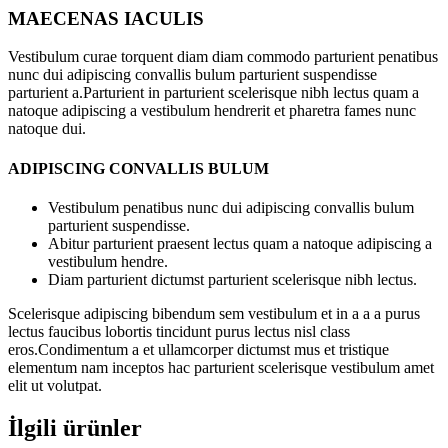
MAECENAS IACULIS
Vestibulum curae torquent diam diam commodo parturient penatibus
nunc dui adipiscing convallis bulum parturient suspendisse
parturient a.Parturient in parturient scelerisque nibh lectus quam a
natoque adipiscing a vestibulum hendrerit et pharetra fames nunc
natoque dui.
ADIPISCING CONVALLIS BULUM
Vestibulum penatibus nunc dui adipiscing convallis bulum
parturient suspendisse.
Abitur parturient praesent lectus quam a natoque adipiscing a
vestibulum hendre.
Diam parturient dictumst parturient scelerisque nibh lectus.
Scelerisque adipiscing bibendum sem vestibulum et in a a a purus
lectus faucibus lobortis tincidunt purus lectus nisl class
eros.Condimentum a et ullamcorper dictumst mus et tristique
elementum nam inceptos hac parturient scelerisque vestibulum amet
elit ut volutpat.
İlgili ürünler