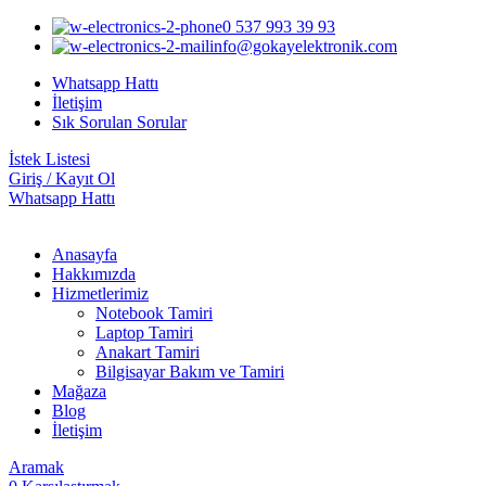
0 537 993 39 93
info@gokayelektronik.com
Whatsapp Hattı
İletişim
Sık Sorulan Sorular
İstek Listesi
Giriş / Kayıt Ol
Whatsapp Hattı
Anasayfa
Hakkımızda
Hizmetlerimiz
Notebook Tamiri
Laptop Tamiri
Anakart Tamiri
Bilgisayar Bakım ve Tamiri
Mağaza
Blog
İletişim
Aramak