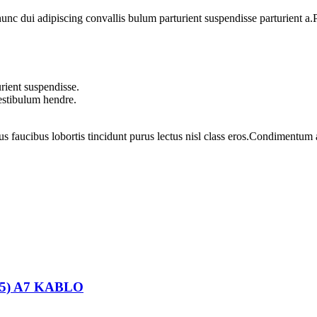
 dui adipiscing convallis bulum parturient suspendisse parturient a.Pa
rient suspendisse.
vestibulum hendre.
us faucibus lobortis tincidunt purus lectus nisl class eros.Condimentum
25) A7 KABLO