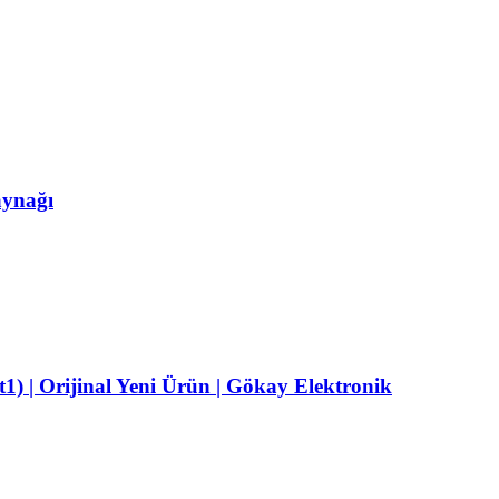
ynağı
 | Orijinal Yeni Ürün | Gökay Elektronik