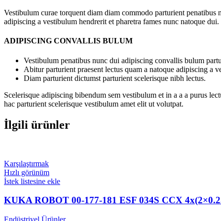
Vestibulum curae torquent diam diam commodo parturient penatibus nunc
adipiscing a vestibulum hendrerit et pharetra fames nunc natoque dui.
ADIPISCING CONVALLIS BULUM
Vestibulum penatibus nunc dui adipiscing convallis bulum partu
Abitur parturient praesent lectus quam a natoque adipiscing a 
Diam parturient dictumst parturient scelerisque nibh lectus.
Scelerisque adipiscing bibendum sem vestibulum et in a a a purus lect
hac parturient scelerisque vestibulum amet elit ut volutpat.
İlgili ürünler
Karşılaştırmak
Hızlı görünüm
İstek listesine ekle
KUKA ROBOT 00-177-181 ESF 034S CCX 4x(2×0.
Endüstriyel Ürünler