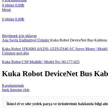
0
Karşılaştırmak
0
öğeler
0.00
₺
Menü
0
öğeler
0.00
₺
Büyütmek için tıklayın
Ana Sayfa
Endüstriyel Ürünler
Kuka Robot DeviceNet Bus Kablosu 
Kuka Robot 1FK6081-6AZ91-1ZZ9-ZS40 AC Servo Motor | Model 
Ürünlere geri dön
Kuka Robot CSP Modülü | Model No: 00-177-025
Kuka Robot DeviceNet Bus Kabl
Karşılaştırmak
İstek listesine ekle
İkinci el ve sıfır yedek parça ve ürünlerimiz hakkında bilgi alm