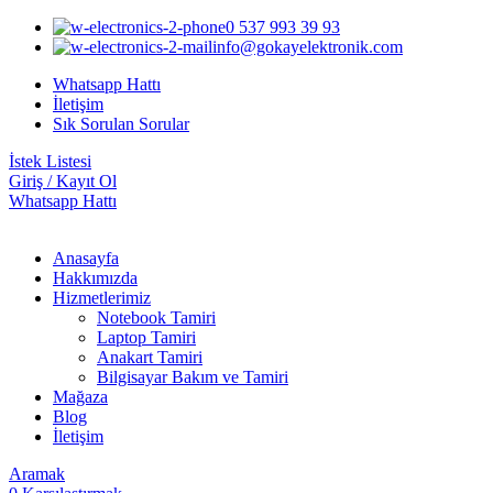
0 537 993 39 93
info@gokayelektronik.com
Whatsapp Hattı
İletişim
Sık Sorulan Sorular
İstek Listesi
Giriş / Kayıt Ol
Whatsapp Hattı
Anasayfa
Hakkımızda
Hizmetlerimiz
Notebook Tamiri
Laptop Tamiri
Anakart Tamiri
Bilgisayar Bakım ve Tamiri
Mağaza
Blog
İletişim
Aramak