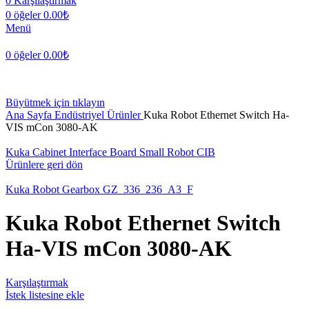
0
Karşılaştırmak
0
öğeler
0.00
₺
Menü
0
öğeler
0.00
₺
Büyütmek için tıklayın
Ana Sayfa
Endüstriyel Ürünler
Kuka Robot Ethernet Switch Ha-
VIS mCon 3080-AK
Kuka Cabinet Interface Board Small Robot CIB
Ürünlere geri dön
Kuka Robot Gearbox GZ_336_236_A3_F
Kuka Robot Ethernet Switch
Ha-VIS mCon 3080-AK
Karşılaştırmak
İstek listesine ekle