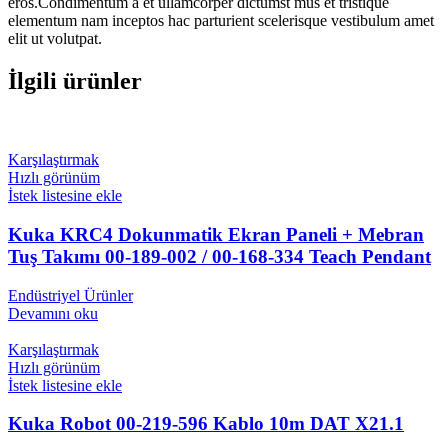
eros.Condimentum a et ullamcorper dictumst mus et tristique
elementum nam inceptos hac parturient scelerisque vestibulum amet
elit ut volutpat.
İlgili ürünler
Karşılaştırmak
Hızlı görünüm
İstek listesine ekle
Kuka KRC4 Dokunmatik Ekran Paneli + Mebran
Tuş Takımı 00-189-002 / 00-168-334 Teach Pendant
Endüstriyel Ürünler
Devamını oku
Karşılaştırmak
Hızlı görünüm
İstek listesine ekle
Kuka Robot 00-219-596 Kablo 10m DAT X21.1