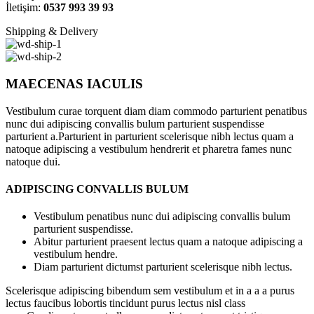
İletişim:
0537 993 39 93
Shipping & Delivery
MAECENAS IACULIS
Vestibulum curae torquent diam diam commodo parturient penatibus
nunc dui adipiscing convallis bulum parturient suspendisse
parturient a.Parturient in parturient scelerisque nibh lectus quam a
natoque adipiscing a vestibulum hendrerit et pharetra fames nunc
natoque dui.
ADIPISCING CONVALLIS BULUM
Vestibulum penatibus nunc dui adipiscing convallis bulum
parturient suspendisse.
Abitur parturient praesent lectus quam a natoque adipiscing a
vestibulum hendre.
Diam parturient dictumst parturient scelerisque nibh lectus.
Scelerisque adipiscing bibendum sem vestibulum et in a a a purus
lectus faucibus lobortis tincidunt purus lectus nisl class