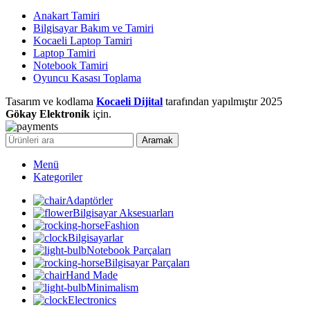
Anakart Tamiri
Bilgisayar Bakım ve Tamiri
Kocaeli Laptop Tamiri
Laptop Tamiri
Notebook Tamiri
Oyuncu Kasası Toplama
Tasarım ve kodlama
Kocaeli Dijital
tarafından yapılmıştır
2025
Gökay Elektronik
için.
Aramak
Menü
Kategoriler
Adaptörler
Bilgisayar Aksesuarları
Fashion
Bilgisayarlar
Notebook Parçaları
Bilgisayar Parçaları
Hand Made
Minimalism
Electronics