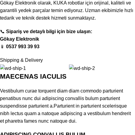
Gökay Elektronik olarak, KUKA robotlar için orijinal, kaliteli ve
garantili yedek parçalar temin ediyoruz. Uzman ekibimizle hızlı
tedarik ve teknik destek hizmeti sunmaktayız.
📞
Sipariş ve detaylı bilgi için bize ulaşın:
Gökay Elektronik
📱
0537 993 39 93
Shipping & Delivery
MAECENAS IACULIS
Vestibulum curae torquent diam diam commodo parturient
penatibus nunc dui adipiscing convallis bulum parturient
suspendisse parturient a.Parturient in parturient scelerisque
nibh lectus quam a natoque adipiscing a vestibulum hendrerit
et pharetra fames nunc natoque dui.
ADIPISCING CONVALLIS BULUM