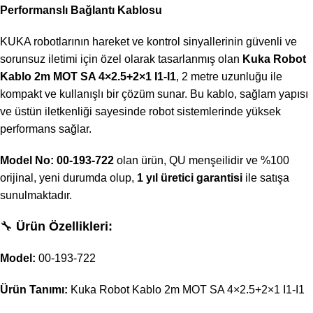
Performanslı Bağlantı Kablosu
KUKA robotlarının hareket ve kontrol sinyallerinin güvenli ve
sorunsuz iletimi için özel olarak tasarlanmış olan
Kuka Robot
Kablo 2m MOT SA 4×2.5+2×1 I1-I1
, 2 metre uzunluğu ile
kompakt ve kullanışlı bir çözüm sunar. Bu kablo, sağlam yapısı
ve üstün iletkenliği sayesinde robot sistemlerinde yüksek
performans sağlar.
Model No: 00-193-722
olan ürün, QU menşeilidir ve %100
orijinal, yeni durumda olup,
1 yıl üretici garantisi
ile satışa
sunulmaktadır.
🔧
Ürün Özellikleri:
Model:
00-193-722
Ürün Tanımı:
Kuka Robot Kablo 2m MOT SA 4×2.5+2×1 I1-I1