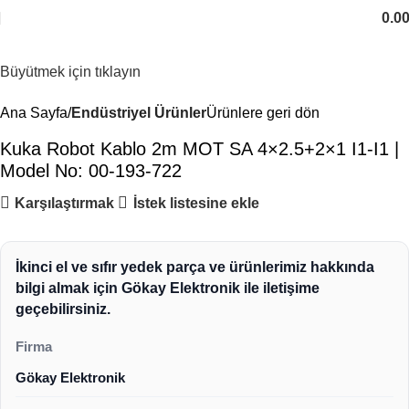
0.0
Büyütmek için tıklayın
Ana Sayfa
Endüstriyel Ürünler
Ürünlere geri dön
Kuka Robot Kablo 2m MOT SA 4×2.5+2×1 I1-I1 |
Model No: 00-193-722
Karşılaştırmak
İstek listesine ekle
İkinci el ve sıfır yedek parça ve ürünlerimiz hakkında
bilgi almak için Gökay Elektronik ile iletişime
geçebilirsiniz.
Firma
Gökay Elektronik