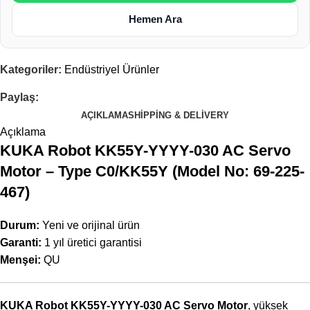
Hemen Ara
Kategoriler:
Endüstriyel Ürünler
Paylaş:
AÇIKLAMA
SHIPPING & DELIVERY
Açıklama
KUKA Robot KK55Y-YYYY-030 AC Servo
Motor – Type C0/KK55Y (Model No: 69-225-
467)
Durum:
Yeni ve orijinal ürün
Garanti:
1 yıl üretici garantisi
Menşei:
QU
KUKA Robot KK55Y-YYYY-030 AC Servo Motor
, yüksek