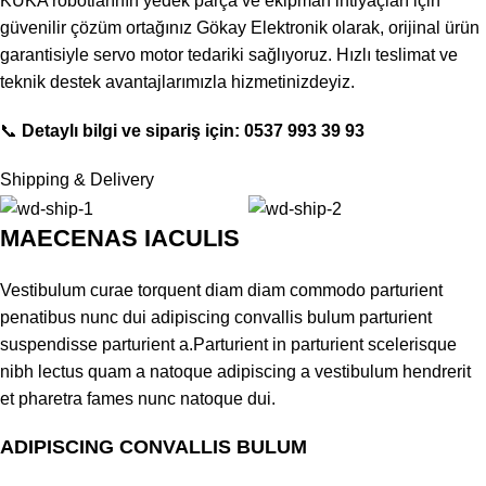
KUKA robotlarının yedek parça ve ekipman ihtiyaçları için
güvenilir çözüm ortağınız Gökay Elektronik olarak, orijinal ürün
garantisiyle servo motor tedariki sağlıyoruz. Hızlı teslimat ve
teknik destek avantajlarımızla hizmetinizdeyiz.
📞
Detaylı bilgi ve sipariş için: 0537 993 39 93
Shipping & Delivery
MAECENAS IACULIS
Vestibulum curae torquent diam diam commodo parturient
penatibus nunc dui adipiscing convallis bulum parturient
suspendisse parturient a.Parturient in parturient scelerisque
nibh lectus quam a natoque adipiscing a vestibulum hendrerit
et pharetra fames nunc natoque dui.
ADIPISCING CONVALLIS BULUM