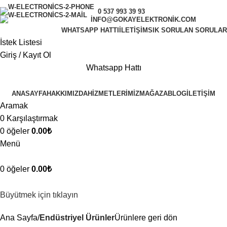
0 537 993 39 93
INFO@GOKAYELEKTRONIK.COM
WHATSAPP HATTI
İLETIŞIM
SIK SORULAN SORULAR
İstek Listesi
Giriş / Kayıt Ol
Whatsapp Hattı
ANASAYFA
HAKKIMIZDA
HIZMETLERIMIZ
MAĞAZA
BLOG
İLETIŞIM
Aramak
0
Karşılaştırmak
0
öğeler
0.00
₺
Menü
0
öğeler
0.00
₺
Büyütmek için tıklayın
Ana Sayfa
Endüstriyel Ürünler
Ürünlere geri dön