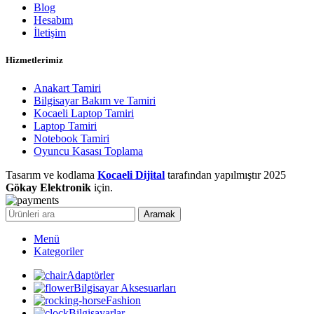
Blog
Hesabım
İletişim
Hizmetlerimiz
Anakart Tamiri
Bilgisayar Bakım ve Tamiri
Kocaeli Laptop Tamiri
Laptop Tamiri
Notebook Tamiri
Oyuncu Kasası Toplama
Tasarım ve kodlama
Kocaeli Dijital
tarafından yapılmıştır
2025
Gökay Elektronik
için.
Aramak
Menü
Kategoriler
Adaptörler
Bilgisayar Aksesuarları
Fashion
Bilgisayarlar