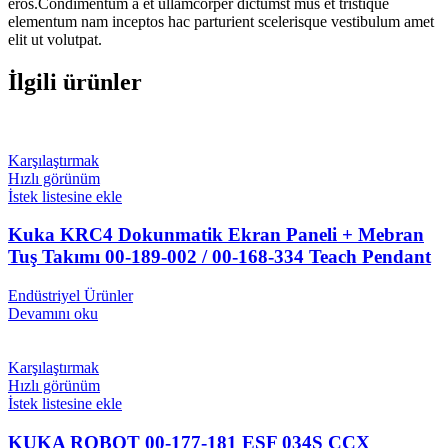
eros.Condimentum a et ullamcorper dictumst mus et tristique
elementum nam inceptos hac parturient scelerisque vestibulum amet
elit ut volutpat.
İlgili ürünler
Karşılaştırmak
Hızlı görünüm
İstek listesine ekle
Kuka KRC4 Dokunmatik Ekran Paneli + Mebran
Tuş Takımı 00-189-002 / 00-168-334 Teach Pendant
Endüstriyel Ürünler
Devamını oku
Karşılaştırmak
Hızlı görünüm
İstek listesine ekle
KUKA ROBOT 00-177-181 ESF 034S CCX