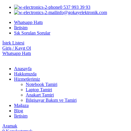
0 537 993 39 93
info@gokayelektronik.com
Whatsapp Hattı
İletişim
Sık Sorulan Sorular
İstek Listesi
Giriş / Kayıt Ol
Whatsapp Hattı
Anasayfa
Hakkımızda
Hizmetlerimiz
Notebook Tamiri
Laptop Tamiri
Anakart Tamiri
Bilgisayar Bakım ve Tamiri
Mağaza
Blog
İletişim
Aramak