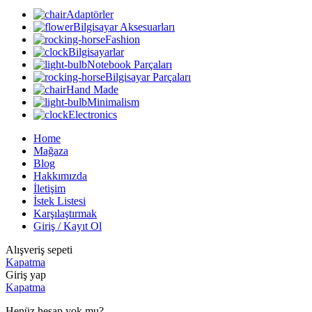
Adaptörler
Bilgisayar Aksesuarları
Fashion
Bilgisayarlar
Notebook Parçaları
Bilgisayar Parçaları
Hand Made
Minimalism
Electronics
Home
Mağaza
Blog
Hakkımızda
İletişim
İstek Listesi
Karşılaştırmak
Giriş / Kayıt Ol
Alışveriş sepeti
Kapatma
Giriş yap
Kapatma
Henüz hesap yok mu?