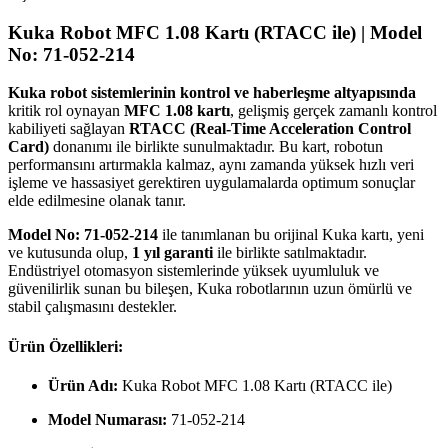
Kuka Robot MFC 1.08 Kartı (RTACC ile) | Model
No: 71-052-214
Kuka robot sistemlerinin kontrol ve haberleşme altyapısında
kritik rol oynayan
MFC 1.08 kartı
, gelişmiş gerçek zamanlı kontrol
kabiliyeti sağlayan
RTACC (Real-Time Acceleration Control
Card)
donanımı ile birlikte sunulmaktadır. Bu kart, robotun
performansını artırmakla kalmaz, aynı zamanda yüksek hızlı veri
işleme ve hassasiyet gerektiren uygulamalarda optimum sonuçlar
elde edilmesine olanak tanır.
Model No: 71-052-214
ile tanımlanan bu orijinal Kuka kartı, yeni
ve kutusunda olup,
1 yıl garanti
ile birlikte satılmaktadır.
Endüstriyel otomasyon sistemlerinde yüksek uyumluluk ve
güvenilirlik sunan bu bileşen, Kuka robotlarının uzun ömürlü ve
stabil çalışmasını destekler.
Ürün Özellikleri:
Ürün Adı:
Kuka Robot MFC 1.08 Kartı (RTACC ile)
Model Numarası:
71-052-214