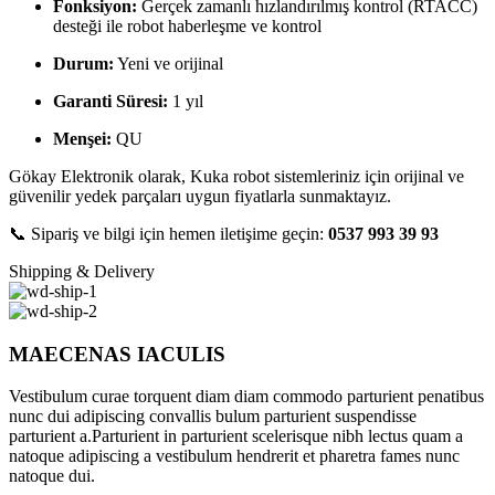
Fonksiyon:
Gerçek zamanlı hızlandırılmış kontrol (RTACC)
desteği ile robot haberleşme ve kontrol
Durum:
Yeni ve orijinal
Garanti Süresi:
1 yıl
Menşei:
QU
Gökay Elektronik olarak, Kuka robot sistemleriniz için orijinal ve
güvenilir yedek parçaları uygun fiyatlarla sunmaktayız.
📞 Sipariş ve bilgi için hemen iletişime geçin:
0537 993 39 93
Shipping & Delivery
MAECENAS IACULIS
Vestibulum curae torquent diam diam commodo parturient penatibus
nunc dui adipiscing convallis bulum parturient suspendisse
parturient a.Parturient in parturient scelerisque nibh lectus quam a
natoque adipiscing a vestibulum hendrerit et pharetra fames nunc
natoque dui.