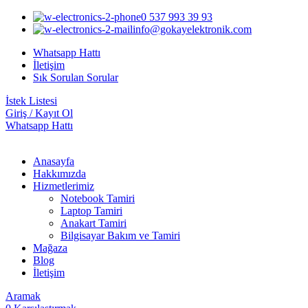
0 537 993 39 93
info@gokayelektronik.com
Whatsapp Hattı
İletişim
Sık Sorulan Sorular
İstek Listesi
Giriş / Kayıt Ol
Whatsapp Hattı
Anasayfa
Hakkımızda
Hizmetlerimiz
Notebook Tamiri
Laptop Tamiri
Anakart Tamiri
Bilgisayar Bakım ve Tamiri
Mağaza
Blog
İletişim
Aramak