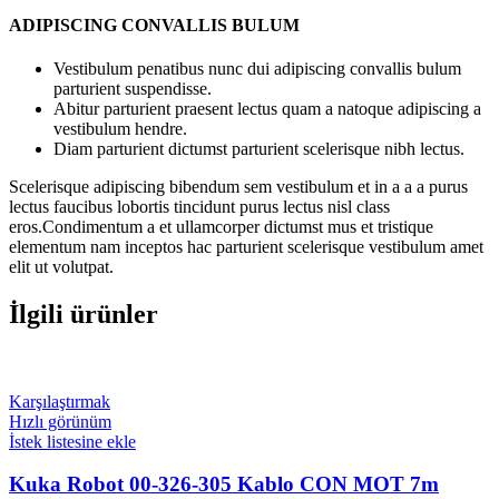
ADIPISCING CONVALLIS BULUM
Vestibulum penatibus nunc dui adipiscing convallis bulum
parturient suspendisse.
Abitur parturient praesent lectus quam a natoque adipiscing a
vestibulum hendre.
Diam parturient dictumst parturient scelerisque nibh lectus.
Scelerisque adipiscing bibendum sem vestibulum et in a a a purus
lectus faucibus lobortis tincidunt purus lectus nisl class
eros.Condimentum a et ullamcorper dictumst mus et tristique
elementum nam inceptos hac parturient scelerisque vestibulum amet
elit ut volutpat.
İlgili ürünler
Karşılaştırmak
Hızlı görünüm
İstek listesine ekle
Kuka Robot 00-326-305 Kablo CON MOT 7m