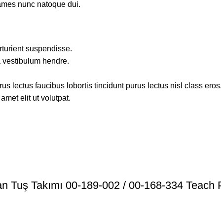
fames nunc natoque dui.
rturient suspendisse.
a vestibulum hendre.
s lectus faucibus lobortis tincidunt purus lectus nisl class ero
met elit ut volutpat.
 Tuş Takımı 00-189-002 / 00-168-334 Teach 