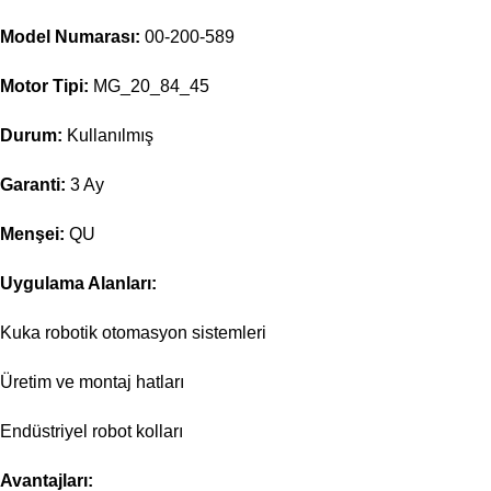
Model Numarası:
00-200-589
Motor Tipi:
MG_20_84_45
Durum:
Kullanılmış
Garanti:
3 Ay
Menşei:
QU
Uygulama Alanları:
Kuka robotik otomasyon sistemleri
Üretim ve montaj hatları
Endüstriyel robot kolları
Avantajları: