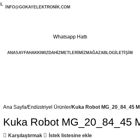
INFO@GOKAYELEKTRONIK.COM
Whatsapp Hattı
ANASAYFA
HAKKIMIZDA
HIZMETLERIMIZ
MAĞAZA
BLOG
İLETIŞIM
Ana Sayfa
Endüstriyel Ürünler
Kuka Robot MG_20_84_45 Mot
Kuka Robot MG_20_84_45 Mo
Karşılaştırmak
İstek listesine ekle