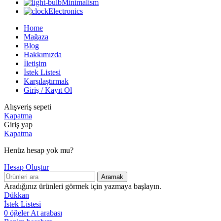
Minimalism
Electronics
Home
Mağaza
Blog
Hakkımızda
İletişim
İstek Listesi
Karşılaştırmak
Giriş / Kayıt Ol
Alışveriş sepeti
Kapatma
Giriş yap
Kapatma
Henüz hesap yok mu?
Hesap Oluştur
Aramak
Aradığınız ürünleri görmek için yazmaya başlayın.
Dükkan
İstek Listesi
0
öğeler
At arabası