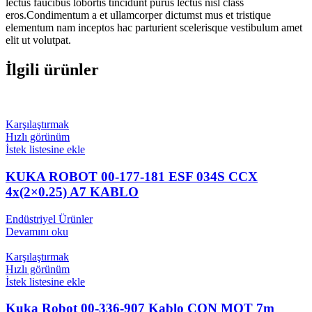
lectus faucibus lobortis tincidunt purus lectus nisl class
eros.Condimentum a et ullamcorper dictumst mus et tristique
elementum nam inceptos hac parturient scelerisque vestibulum amet
elit ut volutpat.
İlgili ürünler
Karşılaştırmak
Hızlı görünüm
İstek listesine ekle
KUKA ROBOT 00-177-181 ESF 034S CCX
4x(2×0.25) A7 KABLO
Endüstriyel Ürünler
Devamını oku
Karşılaştırmak
Hızlı görünüm
İstek listesine ekle
Kuka Robot 00-336-907 Kablo CON MOT 7m