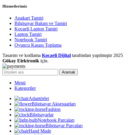
Hizmetlerimiz
Anakart Tamiri
Bilgisayar Bakım ve Tamiri
Kocaeli Laptop Tamiri
Laptop Tamiri
Notebook Tamiri
Oyuncu Kasası Toplama
Tasarım ve kodlama
Kocaeli Dijital
tarafından yapılmıştır
2025
Gökay Elektronik
için.
Aramak
Menü
Kategoriler
Adaptörler
Bilgisayar Aksesuarları
Fashion
Bilgisayarlar
Notebook Parçaları
Bilgisayar Parçaları
Hand Made