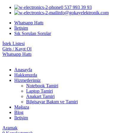
0 537 993 39 93
info@gokayelektronik.com
Whatsapp Hattı
İletişim
Sık Sorulan Sorular
İstek Listesi
Giriş / Kayıt Ol
Whatsapp Hattı
Anasayfa
Hakkımızda
Hizmetlerimiz
Notebook Tamiri
Laptop Tamiri
Anakart Tamiri
Bilgisayar Bakım ve Tamiri
Mağaza
Blog
İletişim
Aramak