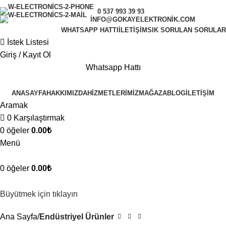
0 537 993 39 93
INFO@GOKAYELEKTRONIK.COM
WHATSAPP HATTI
İLETIŞIM
SIK SORULAN SORULAR
İstek Listesi
Giriş / Kayıt Ol
Whatsapp Hattı
ANASAYFA
HAKKIMIZDA
HIZMETLERIMIZ
MAĞAZA
BLOG
İLETIŞIM
Aramak
0
Karşılaştırmak
0
öğeler
0.00
₺
Menü
0
öğeler
0.00
₺
Büyütmek için tıklayın
Ana Sayfa
Endüstriyel Ürünler