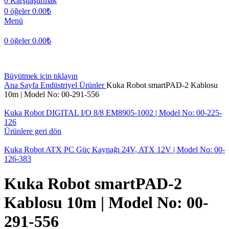
0
Karşılaştırmak
0
öğeler
0.00
₺
Menü
0
öğeler
0.00
₺
Büyütmek için tıklayın
Ana Sayfa
Endüstriyel Ürünler
Kuka Robot smartPAD-2 Kablosu
10m | Model No: 00-291-556
Kuka Robot DIGITAL I/O 8/8 EM8905-1002 | Model No: 00-225-
126
Ürünlere geri dön
Kuka Robot ATX PC Güç Kaynağı 24V, ATX 12V | Model No: 00-
126-383
Kuka Robot smartPAD-2
Kablosu 10m | Model No: 00-
291-556