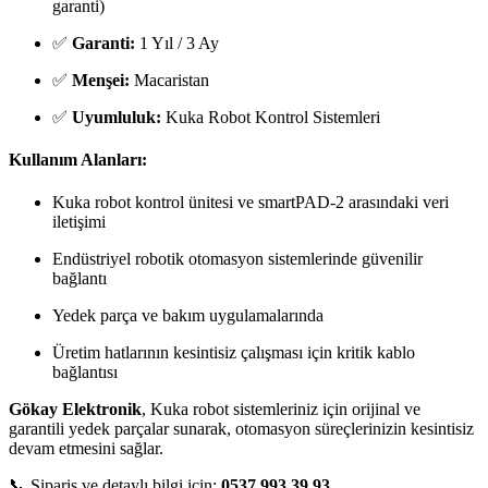
garanti)
✅
Garanti:
1 Yıl / 3 Ay
✅
Menşei:
Macaristan
✅
Uyumluluk:
Kuka Robot Kontrol Sistemleri
Kullanım Alanları:
Kuka robot kontrol ünitesi ve smartPAD-2 arasındaki veri
iletişimi
Endüstriyel robotik otomasyon sistemlerinde güvenilir
bağlantı
Yedek parça ve bakım uygulamalarında
Üretim hatlarının kesintisiz çalışması için kritik kablo
bağlantısı
Gökay Elektronik
, Kuka robot sistemleriniz için orijinal ve
garantili yedek parçalar sunarak, otomasyon süreçlerinizin kesintisiz
devam etmesini sağlar.
📞 Sipariş ve detaylı bilgi için:
0537 993 39 93