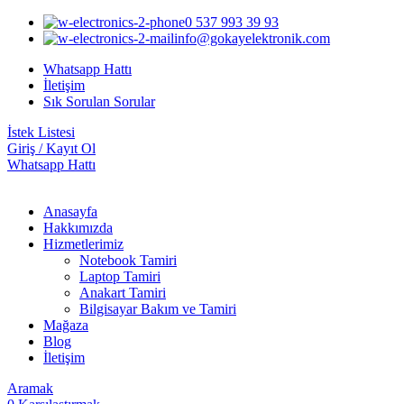
0 537 993 39 93
info@gokayelektronik.com
Whatsapp Hattı
İletişim
Sık Sorulan Sorular
İstek Listesi
Giriş / Kayıt Ol
Whatsapp Hattı
Anasayfa
Hakkımızda
Hizmetlerimiz
Notebook Tamiri
Laptop Tamiri
Anakart Tamiri
Bilgisayar Bakım ve Tamiri
Mağaza
Blog
İletişim
Aramak