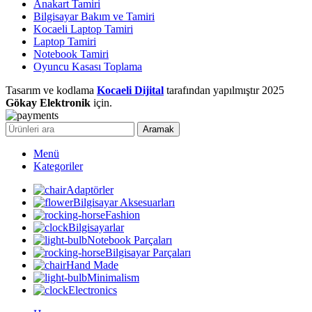
Anakart Tamiri
Bilgisayar Bakım ve Tamiri
Kocaeli Laptop Tamiri
Laptop Tamiri
Notebook Tamiri
Oyuncu Kasası Toplama
Tasarım ve kodlama
Kocaeli Dijital
tarafından yapılmıştır
2025
Gökay Elektronik
için.
Aramak
Menü
Kategoriler
Adaptörler
Bilgisayar Aksesuarları
Fashion
Bilgisayarlar
Notebook Parçaları
Bilgisayar Parçaları
Hand Made
Minimalism
Electronics