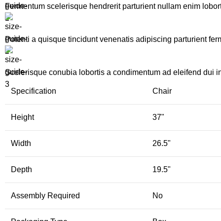
Fermentum scelerisque hendrerit parturient nullam enim lobortis
Potenti a quisque tincidunt venenatis adipiscing parturient fe
Scelerisque conubia lobortis a condimentum ad eleifend dui i
Specification
Chair
Height
37"
Width
26.5"
Depth
19.5"
Assembly Required
No