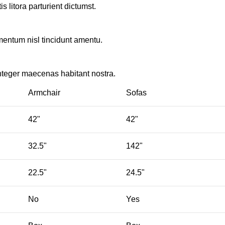
 litora parturient dictumst.
rmentum nisl tincidunt
amentu
.
nteger maecenas habitant nostra.
Armchair
Sofas
42"
42"
32.5"
142"
22.5"
24.5"
No
Yes