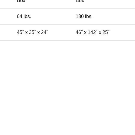
Box
Box
64 lbs.
180 lbs.
45" x 35" x 24"
46" x 142" x 25"