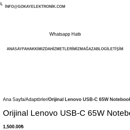
INFO@GOKAYELEKTRONIK.COM
Whatsapp Hattı
ANASAYFA
HAKKIMIZDA
HIZMETLERIMIZ
MAĞAZA
BLOG
İLETIŞIM
Ana Sayfa
Adaptörler
Orijinal Lenovo USB-C 65W Noteboo
Orijinal Lenovo USB-C 65W Noteb
1,500.00
₺