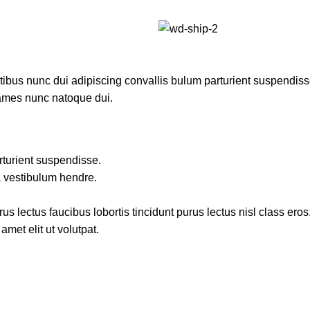
us nunc dui adipiscing convallis bulum parturient suspendisse p
fames nunc natoque dui.
rturient suspendisse.
a vestibulum hendre.
s lectus faucibus lobortis tincidunt purus lectus nisl class ero
met elit ut volutpat.