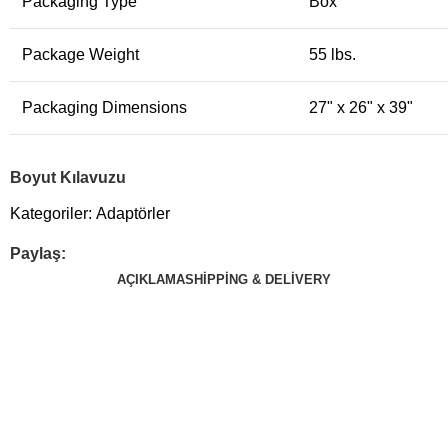
Packaging Type
Box
Package Weight
55 lbs.
Packaging Dimensions
27" x 26" x 39"
Boyut Kılavuzu
Kategoriler:
Adaptörler
Paylaş:
AÇIKLAMA
SHIPPING & DELIVERY