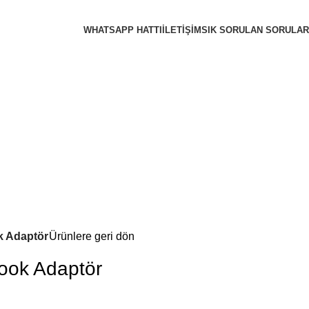
WHATSAPP HATTI
İLETIŞIM
SIK SORULAN SORULAR
k Adaptör
Ürünlere geri dön
ook Adaptör