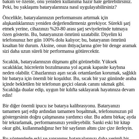
bakım ve özenle, onu yeniden kullanıma hazır hale getirebilirsiniz.
Peki, bu yaklaşımı bataryalarınıza nasıl uygulayabilirsiniz?
Öncelikle, bataryalarınızın performansını artırmak için
alışkanlıklarınızı yeniden değerlendirmeniz gerekiyor. Sürekli şarj
etmek yerine, cihazınızı %20-80 arası şarj seviyelerinde tutmaya
özen gösterin. Bu, bataryanızın ömrünü uzatabilir. Diyelim ki
telefonunuz her gün 100% dolu kalıyor; bu, bataryanın ömrünü
kısaltan bir durum. Aksine, onun ihtiyaçlarına göre bir denge aramak
sizi daha uzun süreli bir performansa götürecektir.
Sıcaklık, bataryalarınızın düşmanı gibi görünebilir. Yüksek
sıcaklıklar, hücrelerin bozulmasına yol açarak kapasite kaybına
neden olabilir. Cihazlarınızı aşırı sıcak ortamlardan korumak, sağlıklı
bir batarya için önemli bir koşuldur. Bu, sıcak bir yaz gününde araba
içinde bekletilen bir telefonun geçici olarak canını sıkmak gibi.
Sıcaklığa dualar edip, uygun bir kılıfta saklayarak hayatınıza devam
edin!
Bir diğer önemli ipucu ise batarya kalibrasyonu. Bataryanızı
tamamen şarj edip ardından tamamen boşaltmak, telefonunuzun pil
göstergesinin doğru çalışmasına yardımcı olur. Bu adımı birkaç ayda
bir tekrarlamak, performansınızı yenileyebilir. Sanki eski bir kitap
okur gibi, kullanmadığınız her bir sayfanın altını çize çize ilerleyin.
Bu yöntemlerle eski ve yıpranmış bataryalarınızı daha verimli bir