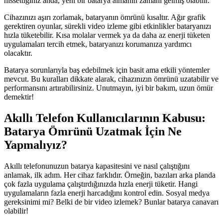
hissettiğiniz anda, yeni bir batarya almanın zamanı gelmiş olabilir.
Cihazınızı aşırı zorlamak, bataryanın ömrünü kısaltır. Ağır grafik
gerektiren oyunlar, sürekli video izleme gibi etkinlikler bataryanızı
hızla tüketebilir. Kısa molalar vermek ya da daha az enerji tüketen
uygulamaları tercih etmek, bataryanızı korumanıza yardımcı
olacaktır.
Batarya sorunlarıyla baş edebilmek için basit ama etkili yöntemler
mevcut. Bu kuralları dikkate alarak, cihazınızın ömrünü uzatabilir ve
performansını artırabilirsiniz. Unutmayın, iyi bir bakım, uzun ömür
demektir!
Akıllı Telefon Kullanıcılarının Kabusu:
Batarya Ömrünü Uzatmak İçin Ne
Yapmalıyız?
Akıllı telefonunuzun batarya kapasitesini ve nasıl çalıştığını
anlamak, ilk adım. Her cihaz farklıdır. Örneğin, bazıları arka planda
çok fazla uygulama çalıştırdığınızda hızla enerji tüketir. Hangi
uygulamaların fazla enerji harcadığını kontrol edin. Sosyal medya
gereksinimi mi? Belki de bir video izlemek? Bunlar batarya canavarı
olabilir!