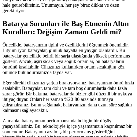
hale getirebilirsiniz. Unutmayın, her şey biraz dikkat ve özen
gerektiriyor.
Batarya Sorunları ile Baş Etmenin Altın
Kuralları: Değişim Zamanı Geldi mi?
Öncelikle, bataryanızın tipini ve özelliklerini öğrenmek önemlidir.
Lityum-iyon bataryalar, günlük hayatta en yaygın olanlardır. Bu
bataryalar genellikle belirli bir şarja ulaştığında yüksek performans
gösterir. Ancak, aşırı sıcak veya soğuk ortamlar, bu bataryaların
ömrünü kısaltabilir. Cihazınızı kullanırken ortam sıcaklığını göz
önünde bulundurmanızda fayda var.
Eğer sürekli cihazınızı şarjda bırakıyorsanız, bataryanızın ömrü hızla
azalabilir. Bataryalar, tam dolu ve tam boş durumlarda daha fazla
zarar görür. Bir bakıma, bataryalar da bizler gibi düzenli bir uykuya
ihtiyaç duyar. Onları her zaman %20-80 arasında tutmaya
çalışmalısınız. Bunu sağlamak, bataryanızın daha uzun süre sağlıklı
kalmasını sağlayacaktır.
Zamanla, bataryanızın performansında belirgin bir düşüş
yaşayabilirsiniz. Bu, teknolojiyle iç içe yaşamamızın kaçınılmaz bir
sonucudur. Bataryanın azalmış bir performans gösterdiğini