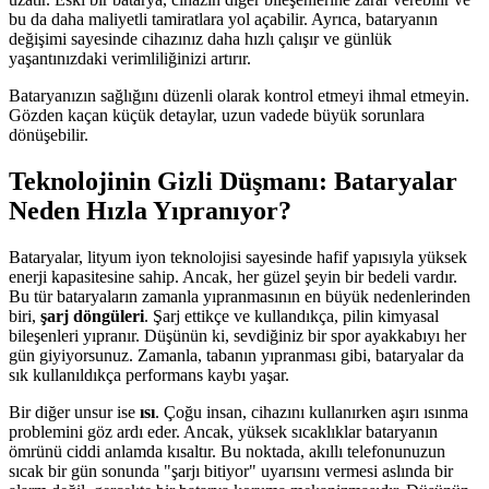
bu da daha maliyetli tamiratlara yol açabilir. Ayrıca, bataryanın
değişimi sayesinde cihazınız daha hızlı çalışır ve günlük
yaşantınızdaki verimliliğinizi artırır.
Bataryanızın sağlığını düzenli olarak kontrol etmeyi ihmal etmeyin.
Gözden kaçan küçük detaylar, uzun vadede büyük sorunlara
dönüşebilir.
Teknolojinin Gizli Düşmanı: Bataryalar
Neden Hızla Yıpranıyor?
Bataryalar, lityum iyon teknolojisi sayesinde hafif yapısıyla yüksek
enerji kapasitesine sahip. Ancak, her güzel şeyin bir bedeli vardır.
Bu tür bataryaların zamanla yıpranmasının en büyük nedenlerinden
biri,
şarj döngüleri
. Şarj ettikçe ve kullandıkça, pilin kimyasal
bileşenleri yıpranır. Düşünün ki, sevdiğiniz bir spor ayakkabıyı her
gün giyiyorsunuz. Zamanla, tabanın yıpranması gibi, bataryalar da
sık kullanıldıkça performans kaybı yaşar.
Bir diğer unsur ise
ısı
. Çoğu insan, cihazını kullanırken aşırı ısınma
problemini göz ardı eder. Ancak, yüksek sıcaklıklar bataryanın
ömrünü ciddi anlamda kısaltır. Bu noktada, akıllı telefonunuzun
sıcak bir gün sonunda "şarjı bitiyor" uyarısını vermesi aslında bir