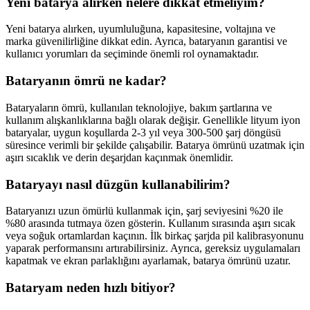
Yeni batarya alırken nelere dikkat etmeliyim?
Yeni batarya alırken, uyumluluğuna, kapasitesine, voltajına ve
marka güvenilirliğine dikkat edin. Ayrıca, bataryanın garantisi ve
kullanıcı yorumları da seçiminde önemli rol oynamaktadır.
Bataryanın ömrü ne kadar?
Bataryaların ömrü, kullanılan teknolojiye, bakım şartlarına ve
kullanım alışkanlıklarına bağlı olarak değişir. Genellikle lityum iyon
bataryalar, uygun koşullarda 2-3 yıl veya 300-500 şarj döngüsü
süresince verimli bir şekilde çalışabilir. Batarya ömrünü uzatmak için
aşırı sıcaklık ve derin deşarjdan kaçınmak önemlidir.
Bataryayı nasıl düzgün kullanabilirim?
Bataryanızı uzun ömürlü kullanmak için, şarj seviyesini %20 ile
%80 arasında tutmaya özen gösterin. Kullanım sırasında aşırı sıcak
veya soğuk ortamlardan kaçının. İlk birkaç şarjda pil kalibrasyonunu
yaparak performansını artırabilirsiniz. Ayrıca, gereksiz uygulamaları
kapatmak ve ekran parlaklığını ayarlamak, batarya ömrünü uzatır.
Bataryam neden hızlı bitiyor?