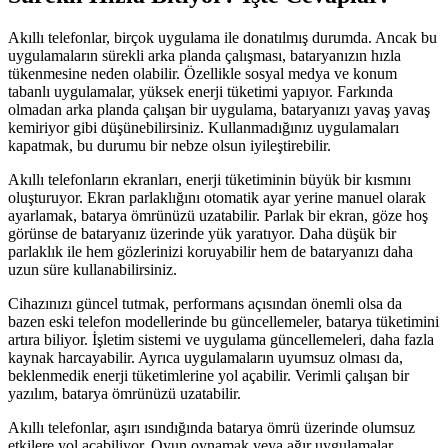
Akıllı telefonlar, birçok uygulama ile donatılmış durumda. Ancak bu
uygulamaların sürekli arka planda çalışması, bataryanızın hızla
tükenmesine neden olabilir. Özellikle sosyal medya ve konum
tabanlı uygulamalar, yüksek enerji tüketimi yapıyor. Farkında
olmadan arka planda çalışan bir uygulama, bataryanızı yavaş yavaş
kemiriyor gibi düşünebilirsiniz. Kullanmadığınız uygulamaları
kapatmak, bu durumu bir nebze olsun iyileştirebilir.
Akıllı telefonların ekranları, enerji tüketiminin büyük bir kısmını
oluşturuyor. Ekran parlaklığını otomatik ayar yerine manuel olarak
ayarlamak, batarya ömrünüzü uzatabilir. Parlak bir ekran, göze hoş
görünse de bataryanız üzerinde yük yaratıyor. Daha düşük bir
parlaklık ile hem gözlerinizi koruyabilir hem de bataryanızı daha
uzun süre kullanabilirsiniz.
Cihazınızı güncel tutmak, performans açısından önemli olsa da
bazen eski telefon modellerinde bu güncellemeler, batarya tüketimini
artıra biliyor. İşletim sistemi ve uygulama güncellemeleri, daha fazla
kaynak harcayabilir. Ayrıca uygulamaların uyumsuz olması da,
beklenmedik enerji tüketimlerine yol açabilir. Verimli çalışan bir
yazılım, batarya ömrünüzü uzatabilir.
Akıllı telefonlar, aşırı ısındığında batarya ömrü üzerinde olumsuz
etkilere yol açabiliyor. Oyun oynamak veya ağır uygulamalar