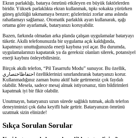
Ekran parlaklığı, batarya ömrünü etkileyen en büyük faktörlerden
biridir. Yüksek parlaklıkta ekran kullanmak, tıpkı sokakta yürürken
güneş gözlüğü takmamaya benzer; gözlerinizi zorlar ama aslında
rahatlamayı sağlamaz. Otomatik parlaklık ayarı kullanarak, ışığı
ortama göre ayarlamak, bataryanızı koruyabilir.
Bazen, farkında olmadan arka planda çalışan uygulamalar bataryayı
tüketir. Akıllı telefonunuzda bir uygulama açık kaldığında,
kapatmayı unuttuğunuzda enerji kaybına yol açar. Bu durumda,
uygulamalarınızı kapatarak ya da gereksiz olanları silerek, potansiyel
enerji kaybını önleyebilirsiniz.
Birçok akıllı telefon, “Pil Tasarrufu Modu” sunuyor. Bu özellik,
احتفاظاختصاري özelliklerinizi sınırlandırarak bataryanızı korur.
Kullanmadığınız zaman bunu aktif hale getirmeniz çok faydalı
olabilir. Mesela, sadece mesaj almak istiyorsanız, tüm bildirimleri
kapatmak iyi bir fikir olabilir.
Unutmayın, bataryanızı uzun sürede sağlıklı tutmak, akıllı telefon
deneyiminizi çok daha keyifli hale getirir. Bataryanızın ömrünü
uzatmak sizin elinizde!
Sıkça Sorulan Sorular