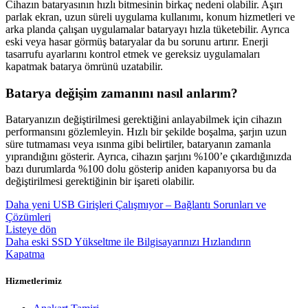
Cihazın bataryasının hızlı bitmesinin birkaç nedeni olabilir. Aşırı
parlak ekran, uzun süreli uygulama kullanımı, konum hizmetleri ve
arka planda çalışan uygulamalar bataryayı hızla tüketebilir. Ayrıca
eski veya hasar görmüş bataryalar da bu sorunu artırır. Enerji
tasarrufu ayarlarını kontrol etmek ve gereksiz uygulamaları
kapatmak batarya ömrünü uzatabilir.
Batarya değişim zamanını nasıl anlarım?
Bataryanızın değiştirilmesi gerektiğini anlayabilmek için cihazın
performansını gözlemleyin. Hızlı bir şekilde boşalma, şarjın uzun
süre tutmaması veya ısınma gibi belirtiler, bataryanın zamanla
yıprandığını gösterir. Ayrıca, cihazın şarjını %100’e çıkardığınızda
bazı durumlarda %100 dolu gösterip aniden kapanıyorsa bu da
değiştirilmesi gerektiğinin bir işareti olabilir.
Daha yeni
USB Girişleri Çalışmıyor – Bağlantı Sorunları ve
Çözümleri
Listeye dön
Daha eski
SSD Yükseltme ile Bilgisayarınızı Hızlandırın
Kapatma
Hizmetlerimiz