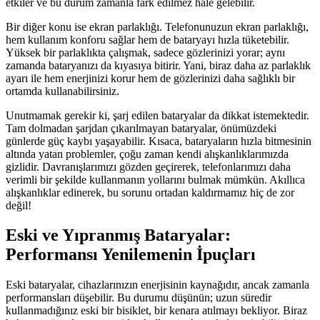
etkiler ve bu durum zamanla fark edilmez hale gelebilir.
Bir diğer konu ise ekran parlaklığı. Telefonunuzun ekran parlaklığı,
hem kullanım konforu sağlar hem de bataryayı hızla tüketebilir.
Yüksek bir parlaklıkta çalışmak, sadece gözlerinizi yorar; aynı
zamanda bataryanızı da kıyasıya bitirir. Yani, biraz daha az parlaklık
ayarı ile hem enerjinizi korur hem de gözlerinizi daha sağlıklı bir
ortamda kullanabilirsiniz.
Unutmamak gerekir ki, şarj edilen bataryalar da dikkat istemektedir.
Tam dolmadan şarjdan çıkarılmayan bataryalar, önümüzdeki
günlerde güç kaybı yaşayabilir. Kısaca, bataryaların hızla bitmesinin
altında yatan problemler, çoğu zaman kendi alışkanlıklarımızda
gizlidir. Davranışlarımızı gözden geçirerek, telefonlarımızı daha
verimli bir şekilde kullanmanın yollarını bulmak mümkün. Akıllıca
alışkanlıklar edinerek, bu sorunu ortadan kaldırmamız hiç de zor
değil!
Eski ve Yıpranmış Bataryalar:
Performansı Yenilemenin İpuçları
Eski bataryalar, cihazlarınızın enerjisinin kaynağıdır, ancak zamanla
performansları düşebilir. Bu durumu düşünün; uzun süredir
kullanmadığınız eski bir bisiklet, bir kenara atılmayı bekliyor. Biraz