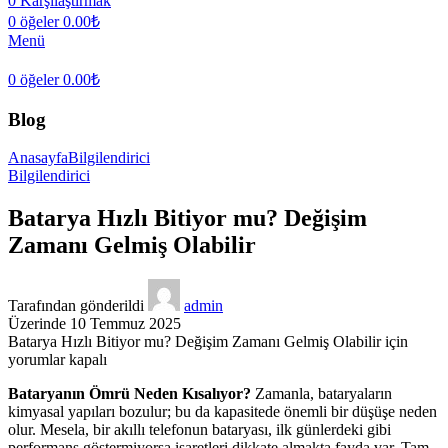
0
Karşılaştırmak
0
öğeler
0.00
₺
Menü
0
öğeler
0.00
₺
Blog
Anasayfa
Bilgilendirici
Bilgilendirici
Batarya Hızlı Bitiyor mu? Değişim
Zamanı Gelmiş Olabilir
Tarafından gönderildi
admin
Üzerinde 10 Temmuz 2025
Batarya Hızlı Bitiyor mu? Değişim Zamanı Gelmiş Olabilir için
yorumlar kapalı
Bataryanın Ömrü Neden Kısalıyor?
Zamanla, bataryaların
kimyasal yapıları bozulur; bu da kapasitede önemli bir düşüşe neden
olur. Mesela, bir akıllı telefonun bataryası, ilk günlerdeki gibi
performans göstermiyorsa işaretleri dikkate almakta fayda var. Tam