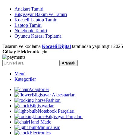
Anakart Tamiri
Bilgisayar Bakım ve Tamiri
Kocaeli Laptop Tamiri
Laptop Tamiri
Notebook Tamiri
Oyuncu Kasası Toplama
Tasarım ve kodlama
Kocaeli Dijital
tarafından yapılmıştır
2025
Gökay Elektronik
için.
Aramak
Menü
Kategoriler
Adaptörler
Bilgisayar Aksesuarları
Fashion
Bilgisayarlar
Notebook Parçaları
Bilgisayar Parçaları
Hand Made
Minimalism
Electronics