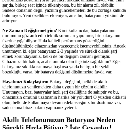
şarjda, birkaç saat içinde tükeniyorsa, bu bir alarm zili olabilir.
Sadece donanım değil, yazılım güncellemeleri de bu zorluğa katkıda
bulunuyor. Yeni özellikler ekleniyor, ama bu, bataryanın yükünü de
artırıyor.
Ne Zaman Değiştirmeliyim?
Kimi kullanıcılar, bataryalarının
durumunu göz ardı edip teknik sorunları yıpranmış bir bataryanın
üzerine yığabiliyor. Hala kaliteli performans gösterdiğini
düşündüğünüzde cihazınızdan vazgeçmek istemeyebilirsiniz. Ancak
unutmayın ki, eğer bataryanız 2-3 yaşında ve sürekli olarak şarj
etmek zorundaysanız, belki de bir değişim zamanı gelmiştir.
Cihazınıza bir bakın, acaba onunla olan ilişkiniz sağlıklı mı? Eğer
bataryanız sıklıkla ısınmaya başlarsa ya da belirgin bir şekil
bozukluğu varsa, bir batarya değişimi düşünmekte fayda var.
Hayatınızı Kolaylaştırın
Batarya değişimi, belki de akıllı
telefonunuzu yenilemekten daha uygun bir çözüm olabilir.
Unutmayın, bazı bataryalar hızlı şarj özelliğine de sahiptir ve bu,
cihazınızın ömrünü uzatmanın harika bir yoludur! O yüzden dikkatli
olun; belki de kullanmaya devam edebileceğiniz bir dostunuz var,
sadece ona biraz bakım yapmanız yeterli.
Akıllı Telefonunuzun Bataryası Neden
Sürekli Hızla Bitiyor? İşte Cevaplar!