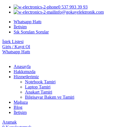
0 537 993 39 93
info@gokayelektronik.com
Whatsapp Hattı
İletişim
Sık Sorulan Sorular
İstek Listesi
Giriş / Kayıt Ol
Whatsapp Hattı
Anasayfa
Hakkımızda
Hizmetlerimiz
Notebook Tamiri
Laptop Tamiri
Anakart Tamiri
Bilgisayar Bakım ve Tamiri
Mağaza
Blog
İletişim
Aramak