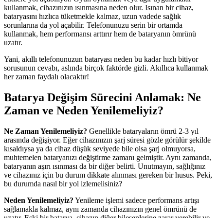
kullanmak, cihazınızın ısınmasına neden olur. Isınan bir cihaz,
bataryasını hızlıca tüketmekle kalmaz, uzun vadede sağlık
sorunlarına da yol açabilir. Telefonunuzu serin bir ortamda
kullanmak, hem performansı arttırır hem de bataryanın ömrünü
uzatır.
Yani, akıllı telefonunuzun bataryası neden bu kadar hızlı bitiyor
sorusunun cevabı, aslında birçok faktörde gizli. Akıllıca kullanmak
her zaman faydalı olacaktır!
Batarya Değişim Sürecini Anlamak: Ne
Zaman ve Neden Yenilemeliyiz?
Ne Zaman Yenilemeliyiz?
Genellikle bataryaların ömrü 2-3 yıl
arasında değişiyor. Eğer cihazınızın şarj süresi gözle görülür şekilde
kısaldıysa ya da cihaz düşük seviyede bile olsa şarj olmuyorsa,
muhtemelen bataryanızı değiştirme zamanı gelmiştir. Aynı zamanda,
bataryanın aşırı ısınması da bir diğer belirti. Unutmayın, sağlığınız
ve cihazınız için bu durum dikkate alınması gereken bir husus. Peki,
bu durumda nasıl bir yol izlemelisiniz?
Neden Yenilemeliyiz?
Yenileme işlemi sadece performans artışı
sağlamakla kalmaz, aynı zamanda cihazınızın genel ömrünü de
uzatır. Eski bir batarya, cihazın diğer bileşenlerine zarar verebilir ve