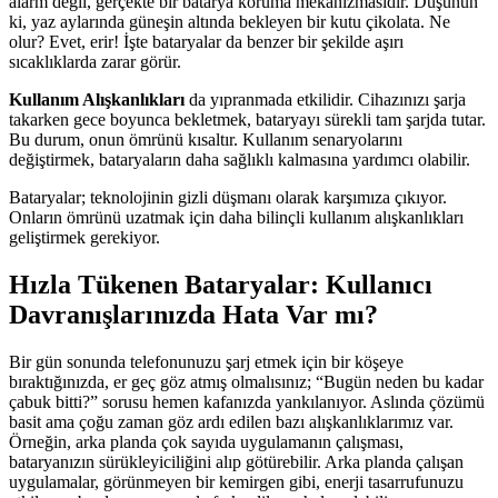
alarm değil, gerçekte bir batarya koruma mekanizmasıdır. Düşünün
ki, yaz aylarında güneşin altında bekleyen bir kutu çikolata. Ne
olur? Evet, erir! İşte bataryalar da benzer bir şekilde aşırı
sıcaklıklarda zarar görür.
Kullanım Alışkanlıkları
da yıpranmada etkilidir. Cihazınızı şarja
takarken gece boyunca bekletmek, bataryayı sürekli tam şarjda tutar.
Bu durum, onun ömrünü kısaltır. Kullanım senaryolarını
değiştirmek, bataryaların daha sağlıklı kalmasına yardımcı olabilir.
Bataryalar; teknolojinin gizli düşmanı olarak karşımıza çıkıyor.
Onların ömrünü uzatmak için daha bilinçli kullanım alışkanlıkları
geliştirmek gerekiyor.
Hızla Tükenen Bataryalar: Kullanıcı
Davranışlarınızda Hata Var mı?
Bir gün sonunda telefonunuzu şarj etmek için bir köşeye
bıraktığınızda, er geç göz atmış olmalısınız; “Bugün neden bu kadar
çabuk bitti?” sorusu hemen kafanızda yankılanıyor. Aslında çözümü
basit ama çoğu zaman göz ardı edilen bazı alışkanlıklarımız var.
Örneğin, arka planda çok sayıda uygulamanın çalışması,
bataryanızın sürükleyiciliğini alıp götürebilir. Arka planda çalışan
uygulamalar, görünmeyen bir kemirgen gibi, enerji tasarrufunuzu