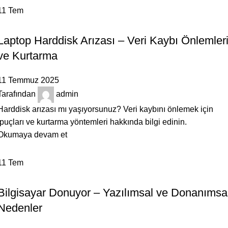
11
Tem
BILGILENDIRICI
Laptop Harddisk Arızası – Veri Kaybı Önlemler
ve Kurtarma
11 Temmuz 2025
Tarafından
admin
Harddisk arızası mı yaşıyorsunuz? Veri kaybını önlemek için
ipuçları ve kurtarma yöntemleri hakkında bilgi edinin.
Okumaya devam et
11
Tem
BILGILENDIRICI
Bilgisayar Donuyor – Yazılımsal ve Donanımsa
Nedenler