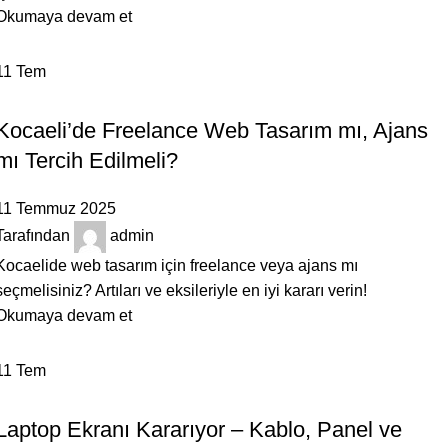
Okumaya devam et
11
Tem
BILGILENDIRICI
Kocaeli’de Freelance Web Tasarım mı, Ajans
mı Tercih Edilmeli?
11 Temmuz 2025
Tarafından
admin
Kocaelide web tasarım için freelance veya ajans mı
seçmelisiniz? Artıları ve eksileriyle en iyi kararı verin!
Okumaya devam et
11
Tem
BILGILENDIRICI
Laptop Ekranı Kararıyor – Kablo, Panel ve