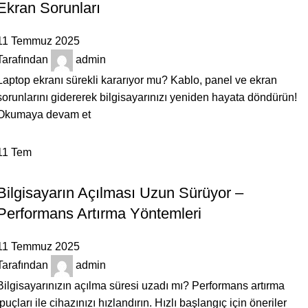
Ekran Sorunları
11 Temmuz 2025
Tarafından
admin
Laptop ekranı sürekli kararıyor mu? Kablo, panel ve ekran
sorunlarını gidererek bilgisayarınızı yeniden hayata döndürün!
Okumaya devam et
11
Tem
BILGILENDIRICI
Bilgisayarın Açılması Uzun Sürüyor –
Performans Artırma Yöntemleri
11 Temmuz 2025
Tarafından
admin
Bilgisayarınızın açılma süresi uzadı mı? Performans artırma
ipuçları ile cihazınızı hızlandırın. Hızlı başlangıç için öneriler