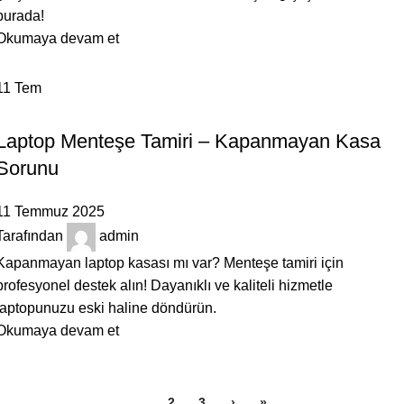
burada!
Okumaya devam et
11
Tem
BILGILENDIRICI
Laptop Menteşe Tamiri – Kapanmayan Kasa
Sorunu
11 Temmuz 2025
Tarafından
admin
Kapanmayan laptop kasası mı var? Menteşe tamiri için
profesyonel destek alın! Dayanıklı ve kaliteli hizmetle
laptopunuzu eski haline döndürün.
Okumaya devam et
1
2
3
›
»