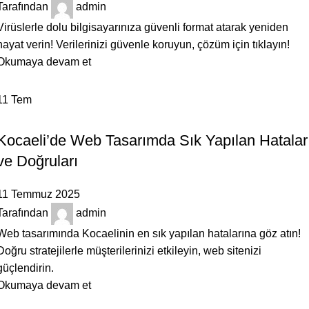
Tarafından
admin
Virüslerle dolu bilgisayarınıza güvenli format atarak yeniden
hayat verin! Verilerinizi güvenle koruyun, çözüm için tıklayın!
Okumaya devam et
11
Tem
BILGILENDIRICI
Kocaeli’de Web Tasarımda Sık Yapılan Hatalar
ve Doğruları
11 Temmuz 2025
Tarafından
admin
Web tasarımında Kocaelinin en sık yapılan hatalarına göz atın!
Doğru stratejilerle müşterilerinizi etkileyin, web sitenizi
güçlendirin.
Okumaya devam et