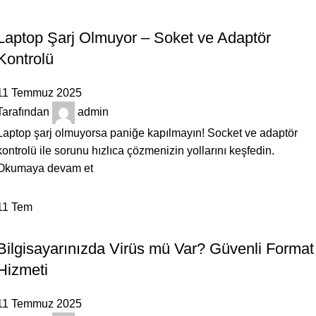
BILGILENDIRICI
Laptop Şarj Olmuyor – Soket ve Adaptör
Kontrolü
11 Temmuz 2025
Tarafından
admin
Laptop şarj olmuyorsa paniğe kapılmayın! Socket ve adaptör
kontrolü ile sorunu hızlıca çözmenizin yollarını keşfedin.
Okumaya devam et
11
Tem
BILGILENDIRICI
Bilgisayarınızda Virüs mü Var? Güvenli Format
Hizmeti
11 Temmuz 2025