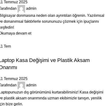
11 Temmuz 2025
Tarafından
admin
Bilgisayar donmasına neden olan ayrıntıları öğrenin. Yazılımsal
ve donanımsal faktörlerle sorununuzu çözmek için ipuçlarını
keşfedin!
Okumaya devam et
11
Tem
BILGILENDIRICI
Laptop Kasa Değişimi ve Plastik Aksam
Onarımı
11 Temmuz 2025
Tarafından
admin
Laptopunuzun dış görünümünü kurtarabilirsiniz! Kasa değişimi
ve plastik aksam onarımında uzman ekibimizle tanışın, yenilik
için bize gelin.