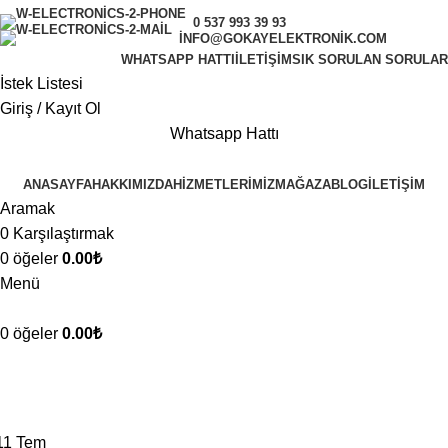
0 537 993 39 93
INFO@GOKAYELEKTRONIK.COM
WHATSAPP HATTI
İLETIŞIM
SIK SORULAN SORULAR
İstek Listesi
Giriş / Kayıt Ol
Whatsapp Hattı
ANASAYFA
HAKKIMIZDA
HIZMETLERIMIZ
MAĞAZA
BLOG
İLETIŞIM
Aramak
0
Karşılaştırmak
0
öğeler
0.00
₺
Menü
0
öğeler
0.00
₺
Bilgilendirici
Anasayfa
"Bilgilendirici"Kategorisine Göre Arşivle
11
Tem