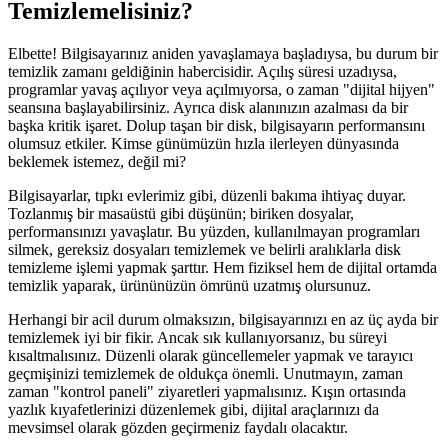
Temizlemelisiniz?
Elbette! Bilgisayarınız aniden yavaşlamaya başladıysa, bu durum bir
temizlik zamanı geldiğinin habercisidir. Açılış süresi uzadıysa,
programlar yavaş açılıyor veya açılmıyorsa, o zaman "dijital hijyen"
seansına başlayabilirsiniz. Ayrıca disk alanınızın azalması da bir
başka kritik işaret. Dolup taşan bir disk, bilgisayarın performansını
olumsuz etkiler. Kimse günümüzün hızla ilerleyen dünyasında
beklemek istemez, değil mi?
Bilgisayarlar, tıpkı evlerimiz gibi, düzenli bakıma ihtiyaç duyar.
Tozlanmış bir masaüstü gibi düşünün; biriken dosyalar,
performansınızı yavaşlatır. Bu yüzden, kullanılmayan programları
silmek, gereksiz dosyaları temizlemek ve belirli aralıklarla disk
temizleme işlemi yapmak şarttır. Hem fiziksel hem de dijital ortamda
temizlik yaparak, ürününüzün ömrünü uzatmış olursunuz.
Herhangi bir acil durum olmaksızın, bilgisayarınızı en az üç ayda bir
temizlemek iyi bir fikir. Ancak sık kullanıyorsanız, bu süreyi
kısaltmalısınız. Düzenli olarak güncellemeler yapmak ve tarayıcı
geçmişinizi temizlemek de oldukça önemli. Unutmayın, zaman
zaman "kontrol paneli" ziyaretleri yapmalısınız. Kışın ortasında
yazlık kıyafetlerinizi düzenlemek gibi, dijital araçlarınızı da
mevsimsel olarak gözden geçirmeniz faydalı olacaktır.