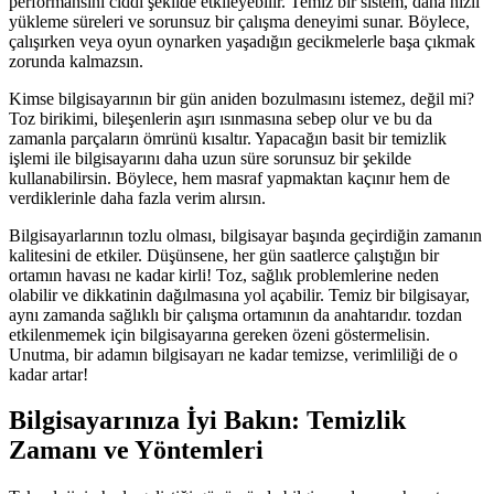
performansını ciddi şekilde etkileyebilir. Temiz bir sistem, daha hızlı
yükleme süreleri ve sorunsuz bir çalışma deneyimi sunar. Böylece,
çalışırken veya oyun oynarken yaşadığın gecikmelerle başa çıkmak
zorunda kalmazsın.
Kimse bilgisayarının bir gün aniden bozulmasını istemez, değil mi?
Toz birikimi, bileşenlerin aşırı ısınmasına sebep olur ve bu da
zamanla parçaların ömrünü kısaltır. Yapacağın basit bir temizlik
işlemi ile bilgisayarını daha uzun süre sorunsuz bir şekilde
kullanabilirsin. Böylece, hem masraf yapmaktan kaçınır hem de
verdiklerinle daha fazla verim alırsın.
Bilgisayarlarının tozlu olması, bilgisayar başında geçirdiğin zamanın
kalitesini de etkiler. Düşünsene, her gün saatlerce çalıştığın bir
ortamın havası ne kadar kirli! Toz, sağlık problemlerine neden
olabilir ve dikkatinin dağılmasına yol açabilir. Temiz bir bilgisayar,
aynı zamanda sağlıklı bir çalışma ortamının da anahtarıdır. tozdan
etkilenmemek için bilgisayarına gereken özeni göstermelisin.
Unutma, bir adamın bilgisayarı ne kadar temizse, verimliliği de o
kadar artar!
Bilgisayarınıza İyi Bakın: Temizlik
Zamanı ve Yöntemleri