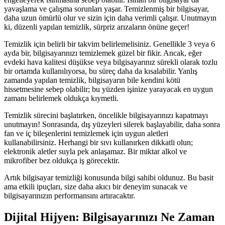
yavaşlama ve çalışma sorunları yaşar. Temizlenmiş bir bilgisayar,
daha uzun ömürlü olur ve sizin için daha verimli çalışır. Unutmayın
ki, düzenli yapılan temizlik, sürpriz arızaların önüne geçer!
Temizlik için belirli bir takvim belirlemelisiniz. Genellikle 3 veya 6
ayda bir, bilgisayarınızı temizlemek güzel bir fikir. Ancak, eğer
evdeki hava kalitesi düşükse veya bilgisayarınız sürekli olarak tozlu
bir ortamda kullanılıyorsa, bu süreç daha da kısalabilir. Yanlış
zamanda yapılan temizlik, bilgisayarın bile kendini kötü
hissetmesine sebep olabilir; bu yüzden işinize yarayacak en uygun
zamanı belirlemek oldukça kıymetli.
Temizlik sürecini başlatırken, öncelikle bilgisayarınızı kapatmayı
unutmayın! Sonrasında, dış yüzeyleri silerek başlayabilir, daha sonra
fan ve iç bileşenlerini temizlemek için uygun aletleri
kullanabilirsiniz. Herhangi bir sıvı kullanırken dikkatli olun;
elektronik aletler suyla pek anlaşamaz. Bir miktar alkol ve
mikrofiber bez oldukça iş görecektir.
Artık bilgisayar temizliği konusunda bilgi sahibi oldunuz. Bu basit
ama etkili ipuçları, size daha akıcı bir deneyim sunacak ve
bilgisayarınızın performansını artıracaktır.
Dijital Hijyen: Bilgisayarınızı Ne Zaman