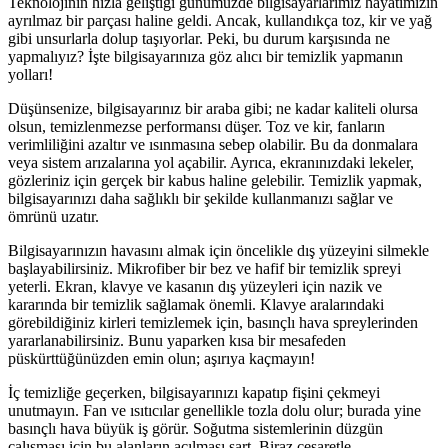
Teknolojinin hızla geliştiği günümüzde bilgisayarlarımız hayatımızın
ayrılmaz bir parçası haline geldi. Ancak, kullandıkça toz, kir ve yağ
gibi unsurlarla dolup taşıyorlar. Peki, bu durum karşısında ne
yapmalıyız? İşte bilgisayarınıza göz alıcı bir temizlik yapmanın
yolları!
Düşünsenize, bilgisayarınız bir araba gibi; ne kadar kaliteli olursa
olsun, temizlenmezse performansı düşer. Toz ve kir, fanların
verimliliğini azaltır ve ısınmasına sebep olabilir. Bu da donmalara
veya sistem arızalarına yol açabilir. Ayrıca, ekranınızdaki lekeler,
gözleriniz için gerçek bir kabus haline gelebilir. Temizlik yapmak,
bilgisayarınızı daha sağlıklı bir şekilde kullanmanızı sağlar ve
ömrünü uzatır.
Bilgisayarınızın havasını almak için öncelikle dış yüzeyini silmekle
başlayabilirsiniz. Mikrofiber bir bez ve hafif bir temizlik spreyi
yeterli. Ekran, klavye ve kasanın dış yüzeyleri için nazik ve
kararında bir temizlik sağlamak önemli. Klavye aralarındaki
görebildiğiniz kirleri temizlemek için, basınçlı hava spreylerinden
yararlanabilirsiniz. Bunu yaparken kısa bir mesafeden
püskürttüğünüzden emin olun; aşırıya kaçmayın!
İç temizliğe geçerken, bilgisayarınızı kapatıp fişini çekmeyi
unutmayın. Fan ve ısıtıcılar genellikle tozla dolu olur; burada yine
basınçlı hava büyük iş görür. Soğutma sistemlerinin düzgün
çalışması için bu alanların açılması şart. Biraz cesaretle,