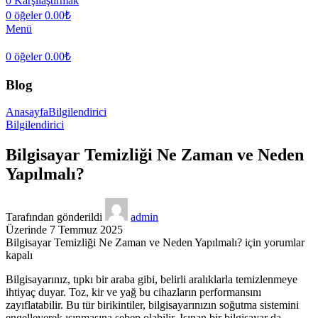
0
Karşılaştırmak
0
öğeler
0.00
₺
Menü
0
öğeler
0.00
₺
Blog
Anasayfa
Bilgilendirici
Bilgilendirici
Bilgisayar Temizliği Ne Zaman ve Neden
Yapılmalı?
Tarafından gönderildi
admin
Üzerinde 7 Temmuz 2025
Bilgisayar Temizliği Ne Zaman ve Neden Yapılmalı? için
yorumlar
kapalı
Bilgisayarınız, tıpkı bir araba gibi, belirli aralıklarla temizlenmeye
ihtiyaç duyar. Toz, kir ve yağ bu cihazların performansını
zayıflatabilir. Bu tür birikintiler, bilgisayarınızın soğutma sistemini
engelleyerek ısınmasına sebep olabilir. Isınan bir bilgisayar da