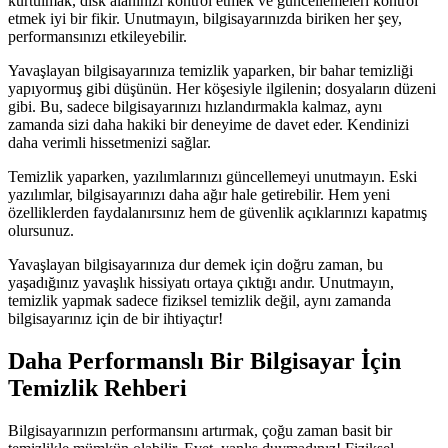
kurtulmak, disk alanınızı kontrol etmek ve güncellemeleri kontrol
etmek iyi bir fikir. Unutmayın, bilgisayarınızda biriken her şey,
performansınızı etkileyebilir.
Yavaşlayan bilgisayarınıza temizlik yaparken, bir bahar temizliği
yapıyormuş gibi düşünün. Her köşesiyle ilgilenin; dosyaların düzeni
gibi. Bu, sadece bilgisayarınızı hızlandırmakla kalmaz, aynı
zamanda sizi daha hakiki bir deneyime de davet eder. Kendinizi
daha verimli hissetmenizi sağlar.
Temizlik yaparken, yazılımlarınızı güncellemeyi unutmayın. Eski
yazılımlar, bilgisayarınızı daha ağır hale getirebilir. Hem yeni
özelliklerden faydalanırsınız hem de güvenlik açıklarınızı kapatmış
olursunuz.
Yavaşlayan bilgisayarınıza dur demek için doğru zaman, bu
yaşadığınız yavaşlık hissiyatı ortaya çıktığı andır. Unutmayın,
temizlik yapmak sadece fiziksel temizlik değil, aynı zamanda
bilgisayarınız için de bir ihtiyaçtır!
Daha Performanslı Bir Bilgisayar İçin
Temizlik Rehberi
Bilgisayarınızın performansını artırmak, çoğu zaman basit bir