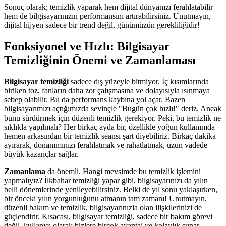
Sonuç olarak; temizlik yaparak hem dijital dünyanızı ferahlatabilir
hem de bilgisayarınızın performansını artırabilirsiniz. Unutmayın,
dijital hijyen sadece bir trend değil, günümüzün gerekliliğidir!
Fonksiyonel ve Hızlı: Bilgisayar
Temizliğinin Önemi ve Zamanlaması
Bilgisayar temizliği
sadece dış yüzeyle bitmiyor. İç kısımlarında
biriken toz, fanların daha zor çalışmasına ve dolayısıyla ısınmaya
sebep olabilir. Bu da performans kaybına yol açar. Bazen
bilgisayarımızı açtığımızda sevinçle "Bugün çok hızlı!" deriz. Ancak
bunu sürdürmek için düzenli temizlik gerekiyor. Peki, bu temizlik ne
sıklıkla yapılmalı? Her birkaç ayda bir, özellikle yoğun kullanımda
hemen arkasından bir temizlik seansı şart diyebiliriz. Birkaç dakika
ayırarak, donanımınızı ferahlatmak ve rahatlatmak, uzun vadede
büyük kazançlar sağlar.
Zamanlama
da önemli. Hangi mevsimde bu temizlik işlemini
yapmalıyız? İlkbahar temizliği yapar gibi, bilgisayarınızı da yılın
belli dönemlerinde yenileyebilirsiniz. Belki de yıl sonu yaklaşırken,
bir önceki yılın yorgunluğunu atmanın tam zamanı! Unutmayın,
düzenli bakım ve temizlik, bilgisayarınızla olan ilişkilerinizi de
güçlendirir. Kısacası, bilgisayar temizliği, sadece bir bakım görevi
değil, kullanıcı olarak bizlere birçok avantaj ve kolaylık sunar.