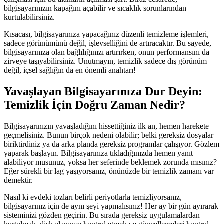
bilgisayarınızın kapağını açabilir ve sıcaklık sorunlarından
kurtulabilirsiniz.
Kısacası, bilgisayarınıza yapacağınız düzenli temizleme işlemleri,
sadece görünümünü değil, işlevselliğini de artıracaktır. Bu sayede,
bilgisayarınıza olan bağlılığınızı artırırken, onun performansını da
zirveye taşıyabilirsiniz. Unutmayın, temizlik sadece dış görünüm
değil, içsel sağlığın da en önemli anahtarı!
Yavaşlayan Bilgisayarınıza Dur Deyin:
Temizlik İçin Doğru Zaman Nedir?
Bilgisayarınızın yavaşladığını hissettiğiniz ilk an, hemen harekete
geçmelisiniz. Bunun birçok nedeni olabilir; belki gereksiz dosyalar
biriktirdiniz ya da arka planda gereksiz programlar çalışıyor. Gözlem
yaparak başlayın. Bilgisayarınıza tıkladığınızda hemen yanıt
alabiliyor musunuz, yoksa her seferinde beklemek zorunda mısınız?
Eğer sürekli bir lag yaşıyorsanız, önünüzde bir temizlik zamanı var
demektir.
Nasıl ki evdeki tozları belirli periyotlarla temizliyorsanız,
bilgisayarınız için de aynı şeyi yapmalısınız! Her ay bir gün ayırarak
sisteminizi gözden geçirin. Bu sırada gereksiz uygulamalardan