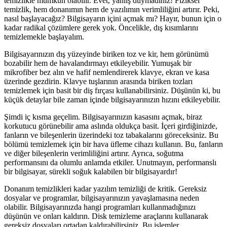
temizlikle mümkün olabilir. Evet, yanlış duymadınız! Fiziksel
temizlik, hem donanımın hem de yazılımın verimliliğini artırır. Peki,
nasıl başlayacağız? Bilgisayarın içini açmak mı? Hayır, bunun için o
kadar radikal çözümlere gerek yok. Öncelikle, dış kısımlarını
temizlemekle başlayalım.
Bilgisayarınızın dış yüzeyinde biriken toz ve kir, hem görünümü
bozabilir hem de havalandırmayı etkileyebilir. Yumuşak bir
mikrofiber bez alın ve hafif nemlendirerek klavye, ekran ve kasa
üzerinde gezdirin. Klavye tuşlarının arasında biriken tozları
temizlemek için basit bir diş fırçası kullanabilirsiniz. Düşünün ki, bu
küçük detaylar bile zaman içinde bilgisayarınızın hızını etkileyebilir.
Şimdi iç kısma geçelim. Bilgisayarınızın kasasını açmak, biraz
korkutucu görünebilir ama aslında oldukça basit. İçeri girdiğinizde,
fanların ve bileşenlerin üzerindeki toz tabakalarını göreceksiniz. Bu
bölümü temizlemek için bir hava üfleme cihazı kullanın. Bu, fanların
ve diğer bileşenlerin verimliliğini artırır. Ayrıca, soğutma
performansını da olumlu anlamda etkiler. Unutmayın, performanslı
bir bilgisayar, sürekli soğuk kalabilen bir bilgisayardır!
Donanım temizlikleri kadar yazılım temizliği de kritik. Gereksiz
dosyalar ve programlar, bilgisayarınızın yavaşlamasına neden
olabilir. Bilgisayarınızda hangi programları kullanmadığınızı
düşünün ve onları kaldırın. Disk temizleme araçlarını kullanarak
gereksiz dosyaları ortadan kaldırabilirsiniz. Bu işlemler,