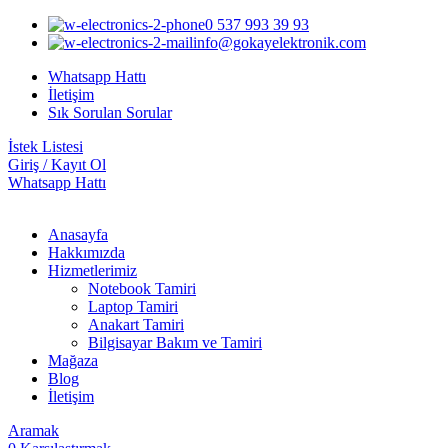
0 537 993 39 93
info@gokayelektronik.com
Whatsapp Hattı
İletişim
Sık Sorulan Sorular
İstek Listesi
Giriş / Kayıt Ol
Whatsapp Hattı
Anasayfa
Hakkımızda
Hizmetlerimiz
Notebook Tamiri
Laptop Tamiri
Anakart Tamiri
Bilgisayar Bakım ve Tamiri
Mağaza
Blog
İletişim
Aramak