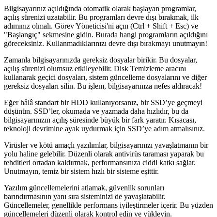
Bilgisayarınız açıldığında otomatik olarak başlayan programlar,
açılış sürenizi uzatabilir. Bu programları devre dışı bırakmak, ilk
adımınız olmalı. Görev Yöneticisi'ni açın (Ctrl + Shift + Esc) ve
"Başlangıç" sekmesine gidin. Burada hangi programların açıldığını
göreceksiniz. Kullanmadıklarınızı devre dışı bırakmayı unutmayın!
Zamanla bilgisayarınızda gereksiz dosyalar birikir. Bu dosyalar,
açılış sürenizi olumsuz etkileyebilir. Disk Temizleme aracını
kullanarak geçici dosyaları, sistem güncelleme dosyalarını ve diğer
gereksiz dosyaları silin. Bu işlem, bilgisayarınıza nefes aldıracak!
Eğer hâlâ standart bir HDD kullanıyorsanız, bir SSD’ye geçmeyi
düşünün. SSD’ler, okumada ve yazmada daha hızlıdır, bu da
bilgisayarınızın açılış süresinde büyük bir fark yaratır. Kısacası,
teknoloji devrimine ayak uydurmak için SSD’ye adım atmalısınız.
Virüsler ve kötü amaçlı yazılımlar, bilgisayarınızı yavaşlatmanın bir
yolu haline gelebilir. Düzenli olarak antivirüs taraması yaparak bu
tehditleri ortadan kaldırmak, performansınıza ciddi katkı sağlar.
Unutmayın, temiz bir sistem hızlı bir sisteme eşittir.
Yazılım güncellemelerini atlamak, güvenlik sorunları
barındırmasının yanı sıra sisteminizi de yavaşlatabilir.
Güncellemeler, genellikle performans iyileştirmeler içerir. Bu yüzden
güncellemeleri düzenli olarak kontrol edin ve yükleyin.