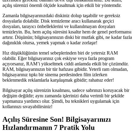
Artırma
açılış sürenizi önemli ölçüde kısaltmak için etkili bir yöntemdir.
Yöntemleri
için
Zamanla bilgisayarınızdaki diskiniz dolup taşabilir ve gereksiz
dosyalarla dolabilir. Disk temizleme aracı kullanarak geçici
dosyaları, tarayıcı önbelleklerini ve kullanılmayan dosyaları
temizleyin. Bu, hem açılış süresini kısaltır hem de genel performansı
artırır. Düşünün; bilgisayarınızın diski bir mutfak gibi, ne kadar fazla
dağınıklık olursa, yemek yapmak o kadar zorlaşır!
Hız düşüklüğünün temel sebeplerinden biri de yetersiz RAM
olabilir. Eğer bilgisayarınız çok eskiyse veya fazla program
açıyorsanız, RAM’i yükseltmek ciddi anlamda etkili bir çözümdür.
RAM, bilgisayarınızın bir tür hafızası gibidir. Yeterli ram olmadan,
bilgisayarınız tıpkı bir sinema perdesinden film izlerken
beklenmedik reklamlarla karşılaşmak gibidir; rahatsız eder!
Bilgisayar açılış sürenizin kısalması, sadece sabrınızı koruyacak bir
değişim değildir; aynı zamanda işlerinizi daha verimli bir şekilde
yapmanıza yardımcı olur. Şimdi, bu teknikleri uygulamak için
kollarınızı sıvayabilirsiniz!
Açılış Süresine Son! Bilgisayarınızı
Hızlandırmanın 7 Pratik Yolu