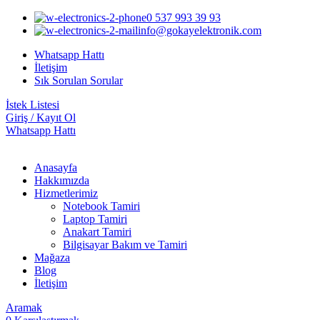
0 537 993 39 93
info@gokayelektronik.com
Whatsapp Hattı
İletişim
Sık Sorulan Sorular
İstek Listesi
Giriş / Kayıt Ol
Whatsapp Hattı
Anasayfa
Hakkımızda
Hizmetlerimiz
Notebook Tamiri
Laptop Tamiri
Anakart Tamiri
Bilgisayar Bakım ve Tamiri
Mağaza
Blog
İletişim
Aramak