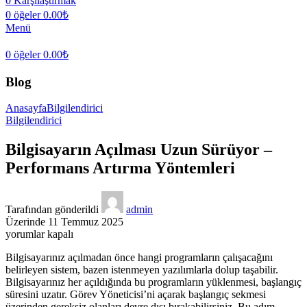
0
Karşılaştırmak
0
öğeler
0.00
₺
Menü
0
öğeler
0.00
₺
Blog
Anasayfa
Bilgilendirici
Bilgilendirici
Bilgisayarın Açılması Uzun Sürüyor –
Performans Artırma Yöntemleri
Tarafından gönderildi
admin
Üzerinde 11 Temmuz 2025
Bilgisayarın
yorumlar kapalı
Açılması
Bilgisayarınız açılmadan önce hangi programların çalışacağını
Uzun
belirleyen sistem, bazen istenmeyen yazılımlarla dolup taşabilir.
Sürüyor
Bilgisayarınız her açıldığında bu programların yüklenmesi, başlangıç
–
süresini uzatır. Görev Yöneticisi’ni açarak başlangıç sekmesi
Performans
üzerinden gereksiz olanları devre dışı bırakabilirsiniz. Bu adım,