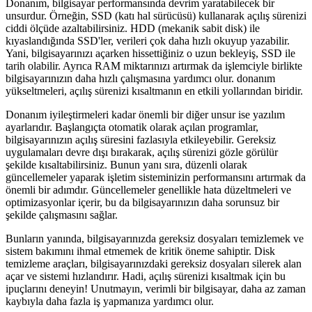
Donanım, bilgisayar performansında devrim yaratabilecek bir
unsurdur. Örneğin, SSD (katı hal sürücüsü) kullanarak açılış sürenizi
ciddi ölçüde azaltabilirsiniz. HDD (mekanik sabit disk) ile
kıyaslandığında SSD'ler, verileri çok daha hızlı okuyup yazabilir.
Yani, bilgisayarınızı açarken hissettiğiniz o uzun bekleyiş, SSD ile
tarih olabilir. Ayrıca RAM miktarınızı artırmak da işlemciyle birlikte
bilgisayarınızın daha hızlı çalışmasına yardımcı olur. donanım
yükseltmeleri, açılış sürenizi kısaltmanın en etkili yollarından biridir.
Donanım iyileştirmeleri kadar önemli bir diğer unsur ise yazılım
ayarlarıdır. Başlangıçta otomatik olarak açılan programlar,
bilgisayarınızın açılış süresini fazlasıyla etkileyebilir. Gereksiz
uygulamaları devre dışı bırakarak, açılış sürenizi gözle görülür
şekilde kısaltabilirsiniz. Bunun yanı sıra, düzenli olarak
güncellemeler yaparak işletim sisteminizin performansını artırmak da
önemli bir adımdır. Güncellemeler genellikle hata düzeltmeleri ve
optimizasyonlar içerir, bu da bilgisayarınızın daha sorunsuz bir
şekilde çalışmasını sağlar.
Bunların yanında, bilgisayarınızda gereksiz dosyaları temizlemek ve
sistem bakımını ihmal etmemek de kritik öneme sahiptir. Disk
temizleme araçları, bilgisayarınızdaki gereksiz dosyaları silerek alan
açar ve sistemi hızlandırır. Hadi, açılış sürenizi kısaltmak için bu
ipuçlarını deneyin! Unutmayın, verimli bir bilgisayar, daha az zaman
kaybıyla daha fazla iş yapmanıza yardımcı olur.