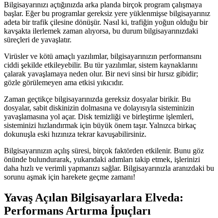
Bilgisayarınızı açtığınızda arka planda birçok program çalışmaya
başlar. Eğer bu programlar gereksiz yere yüklenmişse bilgisayarınız
adeta bir trafik çilesine dönüşür. Nasıl ki, trafiğin yoğun olduğu bir
kavşakta ilerlemek zaman alıyorsa, bu durum bilgisayarınızdaki
süreçleri de yavaşlatır.
Virüsler ve kötü amaçlı yazılımlar, bilgisayarınızın performansını
ciddi şekilde etkileyebilir. Bu tür yazılımlar, sistem kaynaklarını
çalarak yavaşlamaya neden olur. Bir nevi sinsi bir hırsız gibidir;
gözle görülemeyen ama etkisi yıkıcıdır.
Zaman geçtikçe bilgisayarınızda gereksiz dosyalar birikir. Bu
dosyalar, sabit diskinizin dolmasına ve dolayısıyla sisteminizin
yavaşlamasına yol açar. Disk temizliği ve birleştirme işlemleri,
sisteminizi hızlandırmak için büyük önem taşır. Yalnızca birkaç
dokunuşla eski hızınıza tekrar kavuşabilirsiniz.
Bilgisayarınızın açılış süresi, birçok faktörden etkilenir. Bunu göz
önünde bulundurarak, yukarıdaki adımları takip etmek, işlerinizi
daha hızlı ve verimli yapmanızı sağlar. Bilgisayarınızla aranızdaki bu
sorunu aşmak için harekete geçme zamanı!
Yavaş Açılan Bilgisayarlara Elveda:
Performans Artırma İpuçları