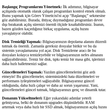
Başlangıç Programlarını Yönetmek:
İlk adımınız, bilgisayar
açılışında otomatik olarak çalışan programları kontrol etmek olmalı.
Bunu yapmak için Görev Yöneticisi'ni açıp “Başlangıç” sekmesine
göz atabilirsiniz. Burada, ihtiyaç duymadığınız programları devre
dışı bırakarak açılış sürenizi önemli ölçüde kısaltabilirsiniz. İnanın,
bazen gözden kaçırdığınız birkaç uygulama, açılış hızını
yavaşlatıyor olabilir.
Disk Temizliği Yapmak:
Bilgisayarınızın depolama alanını düzenli
tutmak da önemli. Zamanla gereksiz dosyalar birikir ve bu da
sistemin yavaşlamasına yol açar. Disk Temizleme aracı ile bu
dosyaları kolayca temizleyebilir ve bilgisayarınızın nefes almasını
sağlayabilirsiniz. Temiz bir disk, tıpkı temiz bir masa gibi, işlerinizi
daha hızlı halletmenizi sağlar.
Güncellemeleri Yapmak:
Yazılım güncellemelerini göz ardı
etmeyin! Bu güncellemeler, sisteminizdeki hata düzeltmeleri ve
performans iyileştirmeleri sağlayabilir. Bilgisayarınız güncel
olduğunda, daha hızlı çalışır ve daha az sorun yaşarsınız. Yani,
güncellemeleri güncel tutmak, bilgisayarınızı genç ve dinamik tutar.
Donanım Yükseltmeleri:
Eğer yukarıdaki adımlar yeterli
gelmiyorsa, belki de donanım upgrades düşünülebilir. RAM
artırmak veya daha hızlı bir SSD almak, bilgisayarınızın açılış hızını