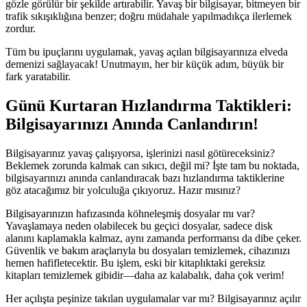
gözle görülür bir şekilde artırabilir. Yavaş bir bilgisayar, bitmeyen bir
trafik sıkışıklığına benzer; doğru müdahale yapılmadıkça ilerlemek
zordur.
Tüm bu ipuçlarını uygulamak, yavaş açılan bilgisayarınıza elveda
demenizi sağlayacak! Unutmayın, her bir küçük adım, büyük bir
fark yaratabilir.
Günü Kurtaran Hızlandırma Taktikleri:
Bilgisayarınızı Anında Canlandırın!
Bilgisayarınız yavaş çalışıyorsa, işlerinizi nasıl götüreceksiniz?
Beklemek zorunda kalmak can sıkıcı, değil mi? İşte tam bu noktada,
bilgisayarınızı anında canlandıracak bazı hızlandırma taktiklerine
göz atacağımız bir yolculuğa çıkıyoruz. Hazır mısınız?
Bilgisayarınızın hafızasında köhneleşmiş dosyalar mı var?
Yavaşlamaya neden olabilecek bu geçici dosyalar, sadece disk
alanını kaplamakla kalmaz, aynı zamanda performansı da dibe çeker.
Güvenlik ve bakım araçlarıyla bu dosyaları temizlemek, cihazınızı
hemen hafifletecektir. Bu işlem, eski bir kitaplıktaki gereksiz
kitapları temizlemek gibidir—daha az kalabalık, daha çok verim!
Her açılışta peşinize takılan uygulamalar var mı? Bilgisayarınız açılır