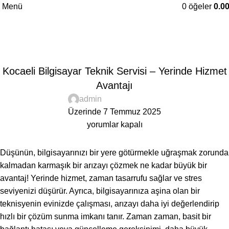
Menü
0
öğeler
0.0
Blog
Anasayfa
Bilgilendirici
BILGILENDIRICI
Kocaeli Bilgisayar Teknik Servisi – Yerinde Hizmet
Avantajı
admin
Üzerinde 7 Temmuz 2025
yorumlar kapalı
Düşünün, bilgisayarınızı bir yere götürmekle uğraşmak zorunda
kalmadan karmaşık bir arızayı çözmek ne kadar büyük bir
avantaj! Yerinde hizmet, zaman tasarrufu sağlar ve stres
seviyenizi düşürür. Ayrıca, bilgisayarınıza aşina olan bir
teknisyenin evinizde çalışması, arızayı daha iyi değerlendirip
hızlı bir çözüm sunma imkanı tanır. Zaman zaman, basit bir