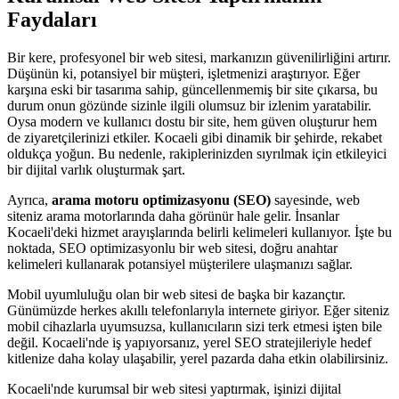
Faydaları
Bir kere, profesyonel bir web sitesi, markanızın güvenilirliğini artırır.
Düşünün ki, potansiyel bir müşteri, işletmenizi araştırıyor. Eğer
karşına eski bir tasarıma sahip, güncellenmemiş bir site çıkarsa, bu
durum onun gözünde sizinle ilgili olumsuz bir izlenim yaratabilir.
Oysa modern ve kullanıcı dostu bir site, hem güven oluşturur hem
de ziyaretçilerinizi etkiler. Kocaeli gibi dinamik bir şehirde, rekabet
oldukça yoğun. Bu nedenle, rakiplerinizden sıyrılmak için etkileyici
bir dijital varlık oluşturmak şart.
Ayrıca,
arama motoru optimizasyonu (SEO)
sayesinde, web
siteniz arama motorlarında daha görünür hale gelir. İnsanlar
Kocaeli'deki hizmet arayışlarında belirli kelimeleri kullanıyor. İşte bu
noktada, SEO optimizasyonlu bir web sitesi, doğru anahtar
kelimeleri kullanarak potansiyel müşterilere ulaşmanızı sağlar.
Mobil uyumluluğu olan bir web sitesi de başka bir kazançtır.
Günümüzde herkes akıllı telefonlarıyla internete giriyor. Eğer siteniz
mobil cihazlarla uyumsuzsa, kullanıcıların sizi terk etmesi işten bile
değil. Kocaeli'nde iş yapıyorsanız, yerel SEO stratejileriyle hedef
kitlenize daha kolay ulaşabilir, yerel pazarda daha etkin olabilirsiniz.
Kocaeli'nde kurumsal bir web sitesi yaptırmak, işinizi dijital