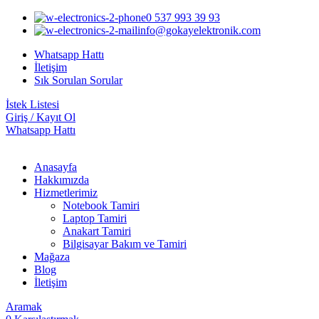
0 537 993 39 93
info@gokayelektronik.com
Whatsapp Hattı
İletişim
Sık Sorulan Sorular
İstek Listesi
Giriş / Kayıt Ol
Whatsapp Hattı
Anasayfa
Hakkımızda
Hizmetlerimiz
Notebook Tamiri
Laptop Tamiri
Anakart Tamiri
Bilgisayar Bakım ve Tamiri
Mağaza
Blog
İletişim
Aramak