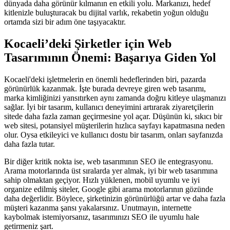
dünyada daha görünür kılmanın en etkili yolu. Markanızı, hedef
kitlenizle buluşturacak bu dijital varlık, rekabetin yoğun olduğu
ortamda sizi bir adım öne taşıyacaktır.
Kocaeli’deki Şirketler için Web
Tasarımının Önemi: Başarıya Giden Yol
Kocaeli'deki işletmelerin en önemli hedeflerinden biri, pazarda
görünürlük kazanmak. İşte burada devreye giren web tasarımı,
marka kimliğinizi yansıtırken aynı zamanda doğru kitleye ulaşmanızı
sağlar. İyi bir tasarım, kullanıcı deneyimini artırarak ziyaretçilerin
sitede daha fazla zaman geçirmesine yol açar. Düşünün ki, sıkıcı bir
web sitesi, potansiyel müşterilerin hızlıca sayfayı kapatmasına neden
olur. Oysa etkileyici ve kullanıcı dostu bir tasarım, onları sayfanızda
daha fazla tutar.
Bir diğer kritik nokta ise, web tasarımının SEO ile entegrasyonu.
Arama motorlarında üst sıralarda yer almak, iyi bir web tasarımına
sahip olmaktan geçiyor. Hızlı yüklenen, mobil uyumlu ve iyi
organize edilmiş siteler, Google gibi arama motorlarının gözünde
daha değerlidir. Böylece, şirketinizin görünürlüğü artar ve daha fazla
müşteri kazanma şansı yakalarsınız. Unutmayın, internette
kaybolmak istemiyorsanız, tasarımınızı SEO ile uyumlu hale
getirmeniz şart.