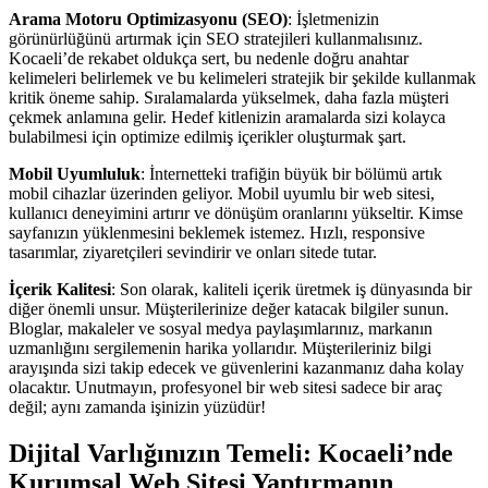
Arama Motoru Optimizasyonu (SEO)
: İşletmenizin
görünürlüğünü artırmak için SEO stratejileri kullanmalısınız.
Kocaeli’de rekabet oldukça sert, bu nedenle doğru anahtar
kelimeleri belirlemek ve bu kelimeleri stratejik bir şekilde kullanmak
kritik öneme sahip. Sıralamalarda yükselmek, daha fazla müşteri
çekmek anlamına gelir. Hedef kitlenizin aramalarda sizi kolayca
bulabilmesi için optimize edilmiş içerikler oluşturmak şart.
Mobil Uyumluluk
: İnternetteki trafiğin büyük bir bölümü artık
mobil cihazlar üzerinden geliyor. Mobil uyumlu bir web sitesi,
kullanıcı deneyimini artırır ve dönüşüm oranlarını yükseltir. Kimse
sayfanızın yüklenmesini beklemek istemez. Hızlı, responsive
tasarımlar, ziyaretçileri sevindirir ve onları sitede tutar.
İçerik Kalitesi
: Son olarak, kaliteli içerik üretmek iş dünyasında bir
diğer önemli unsur. Müşterilerinize değer katacak bilgiler sunun.
Bloglar, makaleler ve sosyal medya paylaşımlarınız, markanın
uzmanlığını sergilemenin harika yollarıdır. Müşterileriniz bilgi
arayışında sizi takip edecek ve güvenlerini kazanmanız daha kolay
olacaktır. Unutmayın, profesyonel bir web sitesi sadece bir araç
değil; aynı zamanda işinizin yüzüdür!
Dijital Varlığınızın Temeli: Kocaeli’nde
Kurumsal Web Sitesi Yaptırmanın