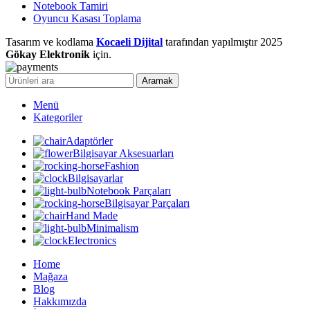
Notebook Tamiri
Oyuncu Kasası Toplama
Tasarım ve kodlama
Kocaeli Dijital
tarafından yapılmıştır
2025
Gökay Elektronik
için.
Aramak
Menü
Kategoriler
Adaptörler
Bilgisayar Aksesuarları
Fashion
Bilgisayarlar
Notebook Parçaları
Bilgisayar Parçaları
Hand Made
Minimalism
Electronics
Home
Mağaza
Blog
Hakkımızda