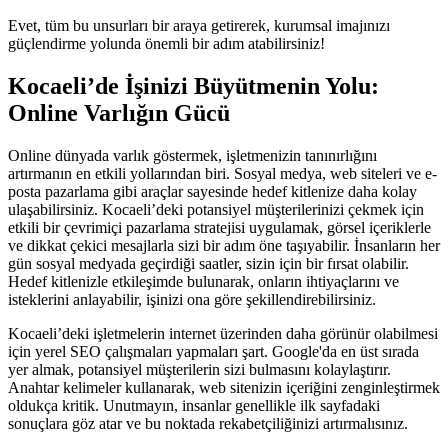
Evet, tüm bu unsurları bir araya getirerek, kurumsal imajınızı
güçlendirme yolunda önemli bir adım atabilirsiniz!
Kocaeli’de İşinizi Büyütmenin Yolu:
Online Varlığın Gücü
Online dünyada varlık göstermek, işletmenizin tanınırlığını
artırmanın en etkili yollarından biri. Sosyal medya, web siteleri ve e-
posta pazarlama gibi araçlar sayesinde hedef kitlenize daha kolay
ulaşabilirsiniz. Kocaeli’deki potansiyel müşterilerinizi çekmek için
etkili bir çevrimiçi pazarlama stratejisi uygulamak, görsel içeriklerle
ve dikkat çekici mesajlarla sizi bir adım öne taşıyabilir. İnsanların her
gün sosyal medyada geçirdiği saatler, sizin için bir fırsat olabilir.
Hedef kitlenizle etkileşimde bulunarak, onların ihtiyaçlarını ve
isteklerini anlayabilir, işinizi ona göre şekillendirebilirsiniz.
Kocaeli’deki işletmelerin internet üzerinden daha görünür olabilmesi
için yerel SEO çalışmaları yapmaları şart. Google'da en üst sırada
yer almak, potansiyel müşterilerin sizi bulmasını kolaylaştırır.
Anahtar kelimeler kullanarak, web sitenizin içeriğini zenginleştirmek
oldukça kritik. Unutmayın, insanlar genellikle ilk sayfadaki
sonuçlara göz atar ve bu noktada rekabetçiliğinizi artırmalısınız.