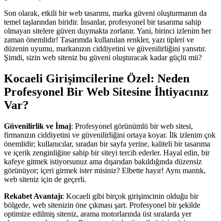
Son olarak, etkili bir web tasarımı, marka güveni oluşturmanın da
temel taşlarından biridir. İnsanlar, profesyonel bir tasarıma sahip
olmayan sitelere güven duymakta zorlanır. Yani, birinci izlenim her
zaman önemlidir! Tasarımda kullanılan renkler, yazı tipleri ve
düzenin uyumu, markanızın ciddiyetini ve güvenilirliğini yansıtır.
Şimdi, sizin web siteniz bu güveni oluşturacak kadar güçlü mü?
Kocaeli Girişimcilerine Özel: Neden
Profesyonel Bir Web Sitesine İhtiyacınız
Var?
Güvenilirlik ve İmaj
: Profesyonel görünümlü bir web sitesi,
firmanızın ciddiyetini ve güvenilirliğini ortaya koyar. İlk izlenim çok
önemlidir; kullanıcılar, sıradan bir sayfa yerine, kaliteli bir tasarıma
ve içerik zenginliğine sahip bir siteyi tercih ederler. Hayal edin, bir
kafeye gitmek istiyorsunuz ama dışarıdan bakıldığında düzensiz
görünüyor; içeri girmek ister misiniz? Elbette hayır! Aynı mantık,
web siteniz için de geçerli.
Rekabet Avantajı
: Kocaeli gibi birçok girişimcinin olduğu bir
bölgede, web sitenizin öne çıkması şart. Profesyonel bir şekilde
optimize edilmiş siteniz, arama motorlarında üst sıralarda yer