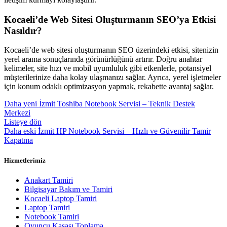
Kocaeli’de Web Sitesi Oluşturmanın SEO’ya Etkisi
Nasıldır?
Kocaeli’de web sitesi oluşturmanın SEO üzerindeki etkisi, sitenizin
yerel arama sonuçlarında görünürlüğünü artırır. Doğru anahtar
kelimeler, site hızı ve mobil uyumluluk gibi etkenlerle, potansiyel
müşterilerinize daha kolay ulaşmanızı sağlar. Ayrıca, yerel işletmeler
için konum odaklı optimizasyon yapmak, rekabette avantaj sağlar.
Daha yeni
İzmit Toshiba Notebook Servisi – Teknik Destek
Merkezi
Listeye dön
Daha eski
İzmit HP Notebook Servisi – Hızlı ve Güvenilir Tamir
Kapatma
Hizmetlerimiz
Anakart Tamiri
Bilgisayar Bakım ve Tamiri
Kocaeli Laptop Tamiri
Laptop Tamiri
Notebook Tamiri
Oyuncu Kasası Toplama