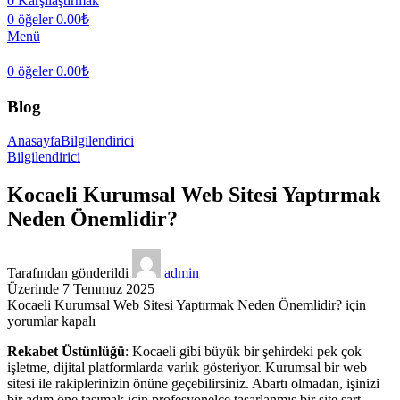
0
Karşılaştırmak
0
öğeler
0.00
₺
Menü
0
öğeler
0.00
₺
Blog
Anasayfa
Bilgilendirici
Bilgilendirici
Kocaeli Kurumsal Web Sitesi Yaptırmak
Neden Önemlidir?
Tarafından gönderildi
admin
Üzerinde 7 Temmuz 2025
Kocaeli Kurumsal Web Sitesi Yaptırmak Neden Önemlidir? için
yorumlar kapalı
Rekabet Üstünlüğü
: Kocaeli gibi büyük bir şehirdeki pek çok
işletme, dijital platformlarda varlık gösteriyor. Kurumsal bir web
sitesi ile rakiplerinizin önüne geçebilirsiniz. Abartı olmadan, işinizi
bir adım öne taşımak için profesyonelce tasarlanmış bir site şart.