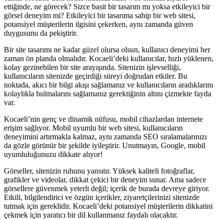
ettiğinde, ne görecek? Sizce basit bir tasarım mı yoksa etkileyici bir
görsel deneyim mi? Etkileyici bir tasarıma sahip bir web sitesi,
potansiyel müşterilerin ilgisini çekerken, aynı zamanda güven
duygusunu da pekiştirir.
Bir site tasarımı ne kadar güzel olursa olsun, kullanıcı deneyimi her
zaman ön planda olmalıdır. Kocaeli’deki kullanıcılar, hızlı yüklenen,
kolay gezinebilen bir site arayışında. Sitenizin işlevselliği,
kullanıcıların sitenizde geçirdiği süreyi doğrudan etkiler. Bu
noktada, akıcı bir bilgi akışı sağlamanız ve kullanıcıların aradıklarını
kolaylıkla bulmalarını sağlamanız gerektiğinin altını çizmekte fayda
var.
Kocaeli’nin genç ve dinamik nüfusu, mobil cihazlardan internete
erişim sağlıyor. Mobil uyumlu bir web sitesi, kullanıcıların
deneyimini artırmakla kalmaz, aynı zamanda SEO sıralamalarınızı
da gözle görünür bir şekilde iyileştirir. Unutmayın, Google, mobil
uyumluluğunuzu dikkate alıyor!
Görseller, sitenizin ruhunu yansıtır. Yüksek kaliteli fotoğraflar,
grafikler ve videolar, dikkat çekici bir deneyim sunar. Ama sadece
görsellere güvenmek yeterli değil; içerik de burada devreye giriyor.
Etkili, bilgilendirici ve özgün içerikler, ziyaretçilerinizi sitenizde
tutmak için gereklidir. Kocaeli’deki potansiyel müşterilerin dikkatini
çekmek için yaratıcı bir dil kullanmanız faydalı olacaktır.