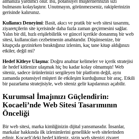
almanıza yardımcı olur. Bu, potansiyel müşterilerinizin sizi
bulmasını kolaylaştırır. Unutmayın, görünmezseniz, rakiplerinizin
gerisinde kalırsınız.
Kullanıcı Deneyimi
: Basit, akıcı ve pratik bir web sitesi tasarımı,
ziyaretçilerin site içerisinde daha fazla zaman geçirmesini sağlar.
Yalın bir dil, hızlı erişilebilirlik ve güncel içerikle donanmış bir web
sitesi, kullanıcıları cezbetmenin anahtarıdır. Düşünsenize, bir
kitapçıda gezinirken bıraktığınız izlenim, kaç tane kitap aldığınızı
etkiler, değil mi?
Hedef Kitleye Ulaşma
: Doğru anahtar kelimeler ve içerik stratejisi
ile hedef kitlenize ulaşmak hiç bu kadar kolay olmamıştı! Web
siteniz, sadece ürünlerinizi sergileyen bir platform değil, aynı
zamanda potansiyel müşteri ile etkileşim kurduğunuz bir araç. Etkili
bir pazarlama stratejisiyle, web siteniz gelir kapılarınızı açabilir.
Kurumsal İmajınızı Güçlendirin:
Kocaeli’nde Web Sitesi Tasarımının
Önceliği
Bir web sitesi, marka kimliğinizin dijital yansımasıdır. İnsanlar,
markalar hakkında ilk izlenimlerini genellikle web sitelerinden
edinir. Kocaeli’deki hedef kitleniz, sizin web sitenizi ziyaret