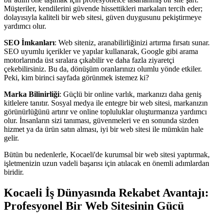
Müşteriler, kendilerini güvende hissettikleri markaları tercih eder;
dolayısıyla kaliteli bir web sitesi, güven duygusunu pekiştirmeye
yardımcı olur.
SEO İmkanları
: Web siteniz, aranabilirliğinizi artırma fırsatı sunar.
SEO uyumlu içerikler ve yapılar kullanarak, Google gibi arama
motorlarında üst sıralara çıkabilir ve daha fazla ziyaretçi
çekebilirsiniz. Bu da, dönüşüm oranlarınızı olumlu yönde etkiler.
Peki, kim birinci sayfada görünmek istemez ki?
Marka Bilinirliği
: Güçlü bir online varlık, markanızı daha geniş
kitlelere tanıtır. Sosyal medya ile entegre bir web sitesi, markanızın
görünürlüğünü artırır ve online topluluklar oluşturmanıza yardımcı
olur. İnsanların sizi tanıması, güvenmeleri ve en sonunda sizden
hizmet ya da ürün satın alması, iyi bir web sitesi ile mümkün hale
gelir.
Bütün bu nedenlerle, Kocaeli'de kurumsal bir web sitesi yaptırmak,
işletmenizin uzun vadeli başarısı için atılacak en önemli adımlardan
biridir.
Kocaeli İş Dünyasında Rekabet Avantajı:
Profesyonel Bir Web Sitesinin Gücü