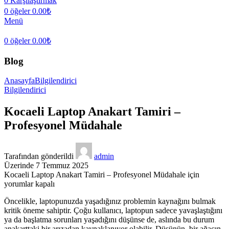
0
Karşılaştırmak
0
öğeler
0.00
₺
Menü
0
öğeler
0.00
₺
Blog
Anasayfa
Bilgilendirici
Bilgilendirici
Kocaeli Laptop Anakart Tamiri –
Profesyonel Müdahale
Tarafından gönderildi
admin
Üzerinde 7 Temmuz 2025
Kocaeli Laptop Anakart Tamiri – Profesyonel Müdahale için
yorumlar kapalı
Öncelikle, laptopunuzda yaşadığınız problemin kaynağını bulmak
kritik öneme sahiptir. Çoğu kullanıcı, laptopun sadece yavaşlaştığını
ya da başlatma sorunları yaşadığını düşünse de, aslında bu durum
anakarttaki bir arızadan kaynaklanıyor olabilir. Düşünün, bir ağacın