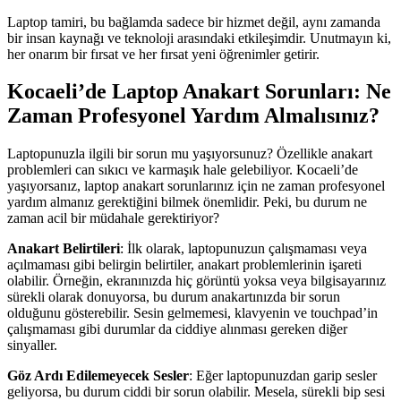
Laptop tamiri, bu bağlamda sadece bir hizmet değil, aynı zamanda
bir insan kaynağı ve teknoloji arasındaki etkileşimdir. Unutmayın ki,
her onarım bir fırsat ve her fırsat yeni öğrenimler getirir.
Kocaeli’de Laptop Anakart Sorunları: Ne
Zaman Profesyonel Yardım Almalısınız?
Laptopunuzla ilgili bir sorun mu yaşıyorsunuz? Özellikle anakart
problemleri can sıkıcı ve karmaşık hale gelebiliyor. Kocaeli’de
yaşıyorsanız, laptop anakart sorunlarınız için ne zaman profesyonel
yardım almanız gerektiğini bilmek önemlidir. Peki, bu durum ne
zaman acil bir müdahale gerektiriyor?
Anakart Belirtileri
: İlk olarak, laptopunuzun çalışmaması veya
açılmaması gibi belirgin belirtiler, anakart problemlerinin işareti
olabilir. Örneğin, ekranınızda hiç görüntü yoksa veya bilgisayarınız
sürekli olarak donuyorsa, bu durum anakartınızda bir sorun
olduğunu gösterebilir. Sesin gelmemesi, klavyenin ve touchpad’in
çalışmaması gibi durumlar da ciddiye alınması gereken diğer
sinyaller.
Göz Ardı Edilemeyecek Sesler
: Eğer laptopunuzdan garip sesler
geliyorsa, bu durum ciddi bir sorun olabilir. Mesela, sürekli bip sesi