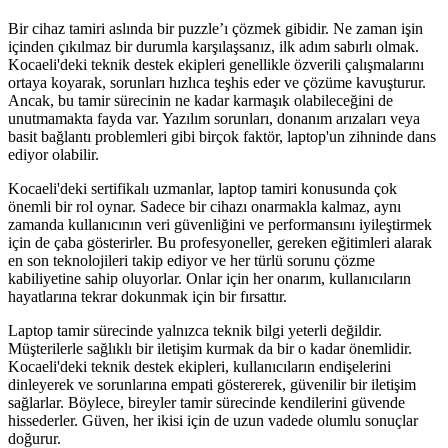
Bir cihaz tamiri aslında bir puzzle’ı çözmek gibidir. Ne zaman işin
içinden çıkılmaz bir durumla karşılaşsanız, ilk adım sabırlı olmak.
Kocaeli'deki teknik destek ekipleri genellikle özverili çalışmalarını
ortaya koyarak, sorunları hızlıca teşhis eder ve çözüme kavuşturur.
Ancak, bu tamir sürecinin ne kadar karmaşık olabileceğini de
unutmamakta fayda var. Yazılım sorunları, donanım arızaları veya
basit bağlantı problemleri gibi birçok faktör, laptop'un zihninde dans
ediyor olabilir.
Kocaeli'deki sertifikalı uzmanlar, laptop tamiri konusunda çok
önemli bir rol oynar. Sadece bir cihazı onarmakla kalmaz, aynı
zamanda kullanıcının veri güvenliğini ve performansını iyileştirmek
için de çaba gösterirler. Bu profesyoneller, gereken eğitimleri alarak
en son teknolojileri takip ediyor ve her türlü sorunu çözme
kabiliyetine sahip oluyorlar. Onlar için her onarım, kullanıcıların
hayatlarına tekrar dokunmak için bir fırsattır.
Laptop tamir sürecinde yalnızca teknik bilgi yeterli değildir.
Müşterilerle sağlıklı bir iletişim kurmak da bir o kadar önemlidir.
Kocaeli'deki teknik destek ekipleri, kullanıcıların endişelerini
dinleyerek ve sorunlarına empati göstererek, güvenilir bir iletişim
sağlarlar. Böylece, bireyler tamir sürecinde kendilerini güvende
hissederler. Güven, her ikisi için de uzun vadede olumlu sonuçlar
doğurur.