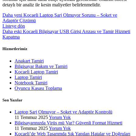
detaylı bir analiz ile kesin maliyetler belirlenmelidir.
Daha yeni
Kocaeli Laptop Şarj Olmuyor Sorunu – Soket ve
Adaptör Çözümü
Listeye dön
Daha eski
Kocaeli Bilgisayar USB Girişi Arızası ve Tamir Hizmeti
Kapatma
Hizmetlerimiz
Anakart Tamiri
Bilgisayar Bakım ve Tamiri
Kocaeli Laptop Tamiri
Laptop Tamiri
Notebook Tamiri
Oyuncu Kasası Toplama
Son Yazılar
Laptop Şarj Olmuyor – Soket ve Adaptör Kontrolü
11 Temmuz 2025
Yorum Yok
Bilgisayarınızda Virüs mü Var? Güvenli Format Hizmeti
11 Temmuz 2025
Yorum Yok
Kocaeli’de Web Tasarımda Sık Yapılan Hatalar ve Doğruları