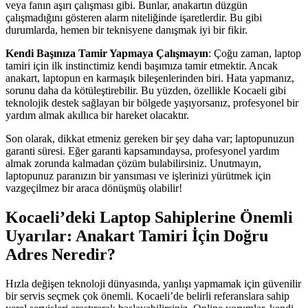
veya fanın aşırı çalışması gibi. Bunlar, anakartın düzgün
çalışmadığını gösteren alarm niteliğinde işaretlerdir. Bu gibi
durumlarda, hemen bir teknisyene danışmak iyi bir fikir.
Kendi Başınıza Tamir Yapmaya Çalışmayın
: Çoğu zaman, laptop
tamiri için ilk instinctimiz kendi başımıza tamir etmektir. Ancak
anakart, laptopun en karmaşık bileşenlerinden biri. Hata yapmanız,
sorunu daha da kötüleştirebilir. Bu yüzden, özellikle Kocaeli gibi
teknolojik destek sağlayan bir bölgede yaşıyorsanız, profesyonel bir
yardım almak akıllıca bir hareket olacaktır.
Son olarak, dikkat etmeniz gereken bir şey daha var; laptopunuzun
garanti süresi. Eğer garanti kapsamındaysa, profesyonel yardım
almak zorunda kalmadan çözüm bulabilirsiniz. Unutmayın,
laptopunuz paranızın bir yansıması ve işlerinizi yürütmek için
vazgeçilmez bir araca dönüşmüş olabilir!
Kocaeli’deki Laptop Sahiplerine Önemli
Uyarılar: Anakart Tamiri İçin Doğru
Adres Neredir?
Hızla değişen teknoloji dünyasında, yanlışı yapmamak için güvenilir
bir servis seçmek çok önemli. Kocaeli’de belirli referanslara sahip