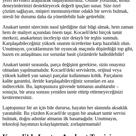
yerel servisleri araştırarak başlayabilirsiniz. Online yorumlar, kendi
deneyimlerinizi destekleyecek değerli ipuçları sunar. Size özel
çözüm sağlayan, müşteri memnuniyetine odaklı bir servis bulmak,
stresli bir durumu daha da yönetilebilir hale getirebilir.
Anakart tamiri sürecinin nasıl işlediğine dair bilgi almak, hem zaman
hem de maliyet açısından önem taşır. Kocaeli'deki birçok tamir
merkezi, anakartınızı inceleyip size detaylı bir teşhis sunmalı.
Karşılaşabileceğiniz yüksek onarım ücretlerine karşı hazırlıklı olun.
Unutmayın, çocuklarınızın bir oyuncak maçında düşürdüğü top gibi,
bazen en anlaşılması zor sorunlar basit çözümlerle halledilebilir!
Anakart tamiri sırasında, parça değişimi gerekirse, sizin onayınız
olmadan yapılmamalıdır. Kocaeli'deki servislerin, orijinal veya
yüksek kaliteli yan sanayi parçalar kullanması kritik. Parçaların
kalite garantisi, ileride karşılaşabileceğiniz sorunları en aza
indirecektir. Bu, laptopunuzu güvende tutmanın anahtarıdır –
sonuçta, bir arıza sonrası yeniden tamir ettirip ettirmeyeceğinizi
kestiremezsiniz.
Laptopunuz bir an için bile durursa, hayatın her alanında aksaklık
yaratabilir. Bu yüzden Kocaeli'de uygun bir anakart tamir servisi
bulmak, doğru adımlar atmanın ilk basamağıdır. Unutmayın,
teknoloji hayatınızı kolaylaştırmalı; zorlaştırmamalı!