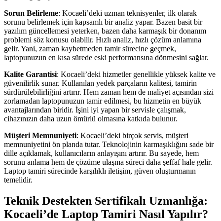
Sorun Belirleme
: Kocaeli’deki uzman teknisyenler, ilk olarak
sorunu belirlemek için kapsamlı bir analiz yapar. Bazen basit bir
yazılım güncellemesi yeterken, bazen daha karmaşık bir donanım
problemi söz konusu olabilir. Hızlı analiz, hızlı çözüm anlamına
gelir. Yani, zaman kaybetmeden tamir sürecine geçmek,
laptopunuzun en kısa sürede eski performansına dönmesini sağlar.
Kalite Garantisi
: Kocaeli’deki hizmetler genellikle yüksek kalite ve
güvenilirlik sunar. Kullanılan yedek parçaların kalitesi, tamirin
sürdürülebilirliğini artırır. Hem zaman hem de maliyet açısından sizi
zorlamadan laptopunuzun tamir edilmesi, bu hizmetin en büyük
avantajlarından biridir. İşini iyi yapan bir servisle çalışmak,
cihazınızın daha uzun ömürlü olmasına katkıda bulunur.
Müşteri Memnuniyeti
: Kocaeli’deki birçok servis, müşteri
memnuniyetini ön planda tutar. Teknolojinin karmaşıklığını sade bir
dille açıklamak, kullanıcıların anlayışını artırır. Bu sayede, hem
sorunu anlama hem de çözüme ulaşma süreci daha şeffaf hale gelir.
Laptop tamiri sürecinde karşılıklı iletişim, güven oluşturmanın
temelidir.
Teknik Destekten Sertifikalı Uzmanlığa:
Kocaeli’de Laptop Tamiri Nasıl Yapılır?