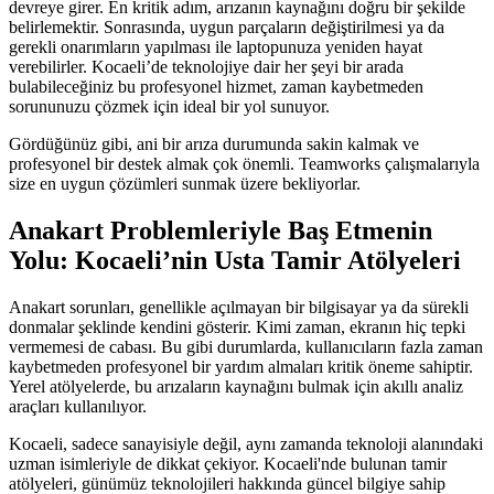
devreye girer. En kritik adım, arızanın kaynağını doğru bir şekilde
belirlemektir. Sonrasında, uygun parçaların değiştirilmesi ya da
gerekli onarımların yapılması ile laptopunuza yeniden hayat
verebilirler. Kocaeli’de teknolojiye dair her şeyi bir arada
bulabileceğiniz bu profesyonel hizmet, zaman kaybetmeden
sorununuzu çözmek için ideal bir yol sunuyor.
Gördüğünüz gibi, ani bir arıza durumunda sakin kalmak ve
profesyonel bir destek almak çok önemli. Teamworks çalışmalarıyla
size en uygun çözümleri sunmak üzere bekliyorlar.
Anakart Problemleriyle Baş Etmenin
Yolu: Kocaeli’nin Usta Tamir Atölyeleri
Anakart sorunları, genellikle açılmayan bir bilgisayar ya da sürekli
donmalar şeklinde kendini gösterir. Kimi zaman, ekranın hiç tepki
vermemesi de cabası. Bu gibi durumlarda, kullanıcıların fazla zaman
kaybetmeden profesyonel bir yardım almaları kritik öneme sahiptir.
Yerel atölyelerde, bu arızaların kaynağını bulmak için akıllı analiz
araçları kullanılıyor.
Kocaeli, sadece sanayisiyle değil, aynı zamanda teknoloji alanındaki
uzman isimleriyle de dikkat çekiyor. Kocaeli'nde bulunan tamir
atölyeleri, günümüz teknolojileri hakkında güncel bilgiye sahip