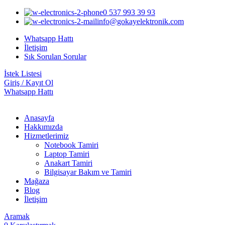
0 537 993 39 93
info@gokayelektronik.com
Whatsapp Hattı
İletişim
Sık Sorulan Sorular
İstek Listesi
Giriş / Kayıt Ol
Whatsapp Hattı
Anasayfa
Hakkımızda
Hizmetlerimiz
Notebook Tamiri
Laptop Tamiri
Anakart Tamiri
Bilgisayar Bakım ve Tamiri
Mağaza
Blog
İletişim
Aramak