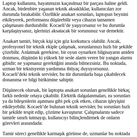
Laptop kullanımı, hayatımızın kaçınılmaz bir parçası haline geldi.
Ancak, birdenbire yaşanan teknik aksaklıklar, kullanıcıları zor
durumda bırakabilir. Özellikle anakart sorunları, laptopun beynini
etkileyerek, performansı düşürebilir veya cihazın tamamen
çalışmasını durdurabilir. Kocaeli’de yaşıyorsanız ve bu durumla
karşılaştıysanız, işlerinizi aksatacak bir sorununuz var demektir.
Anakart tamiri, birçok kişi için göz korkutucu olabilir. Ancak,
profesyonel bir teknik ekiple çalışmak, sorunlarınızı hızlı bir şekilde
çözebilir. Anlatmak gerekirse, bir oyun oynarken bilgisayarın aniden
donması, düşünün ki yüksek bir sesle alarm veren bir yangın alarmı
gibidir; ne yapmanız gerektiğini anında bilmezsiniz. Bu noktada,
uzman bir teknisyenin yardımına ihtiyaç duyuyorsunuz.
Kocaeli’deki teknik servisler, bu tür durumlarla başa çıkabilecek
donanıma ve bilgi birikimine sahiptir.
Düşünecek olursak, bir laptopta anakart sorunları genellikle birkaç
farklı nedenle ortaya çıkabilir. Elektrik dalgalanmaları, ısı sorunları
ya da bileşenlerin aşınması gibi pek çok etken, cihazın işleyişini
etkileyebilir. Kocaeli’de bulunan teknik servisler, bu sorunları hızlı
bir şekilde tespit edip, çözüme kavuşturur. Çalışmalarını sadece
tamirle sınırlı tutmayıp, kullanıcıyı bilinçlendirmek de onların
görevleri arasındadır.
Tamir süreci genellikle karmaşık görünse de, uzmanlar bu noktada