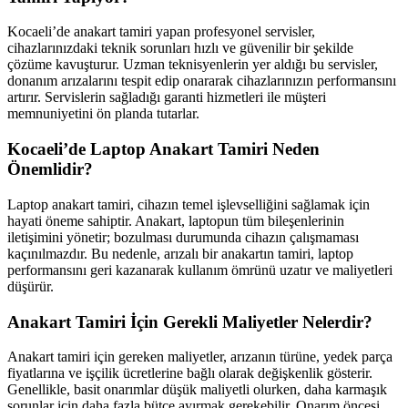
Kocaeli’de anakart tamiri yapan profesyonel servisler,
cihazlarınızdaki teknik sorunları hızlı ve güvenilir bir şekilde
çözüme kavuşturur. Uzman teknisyenlerin yer aldığı bu servisler,
donanım arızalarını tespit edip onararak cihazlarınızın performansını
artırır. Servislerin sağladığı garanti hizmetleri ile müşteri
memnuniyetini ön planda tutarlar.
Kocaeli’de Laptop Anakart Tamiri Neden
Önemlidir?
Laptop anakart tamiri, cihazın temel işlevselliğini sağlamak için
hayati öneme sahiptir. Anakart, laptopun tüm bileşenlerinin
iletişimini yönetir; bozulması durumunda cihazın çalışmaması
kaçınılmazdır. Bu nedenle, arızalı bir anakartın tamiri, laptop
performansını geri kazanarak kullanım ömrünü uzatır ve maliyetleri
düşürür.
Anakart Tamiri İçin Gerekli Maliyetler Nelerdir?
Anakart tamiri için gereken maliyetler, arızanın türüne, yedek parça
fiyatlarına ve işçilik ücretlerine bağlı olarak değişkenlik gösterir.
Genellikle, basit onarımlar düşük maliyetli olurken, daha karmaşık
sorunlar için daha fazla bütçe ayırmak gerekebilir. Onarım öncesi