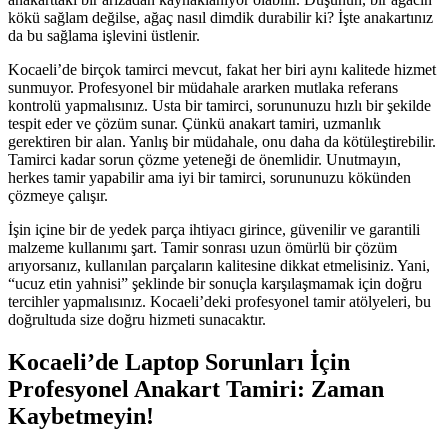
kökü sağlam değilse, ağaç nasıl dimdik durabilir ki? İşte anakartınız
da bu sağlama işlevini üstlenir.
Kocaeli’de birçok tamirci mevcut, fakat her biri aynı kalitede hizmet
sunmuyor. Profesyonel bir müdahale ararken mutlaka referans
kontrolü yapmalısınız. Usta bir tamirci, sorununuzu hızlı bir şekilde
tespit eder ve çözüm sunar. Çünkü anakart tamiri, uzmanlık
gerektiren bir alan. Yanlış bir müdahale, onu daha da kötüleştirebilir.
Tamirci kadar sorun çözme yeteneği de önemlidir. Unutmayın,
herkes tamir yapabilir ama iyi bir tamirci, sorununuzu kökünden
çözmeye çalışır.
İşin içine bir de yedek parça ihtiyacı girince, güvenilir ve garantili
malzeme kullanımı şart. Tamir sonrası uzun ömürlü bir çözüm
arıyorsanız, kullanılan parçaların kalitesine dikkat etmelisiniz. Yani,
“ucuz etin yahnisi” şeklinde bir sonuçla karşılaşmamak için doğru
tercihler yapmalısınız. Kocaeli’deki profesyonel tamir atölyeleri, bu
doğrultuda size doğru hizmeti sunacaktır.
Kocaeli’de Laptop Sorunları İçin
Profesyonel Anakart Tamiri: Zaman
Kaybetmeyin!