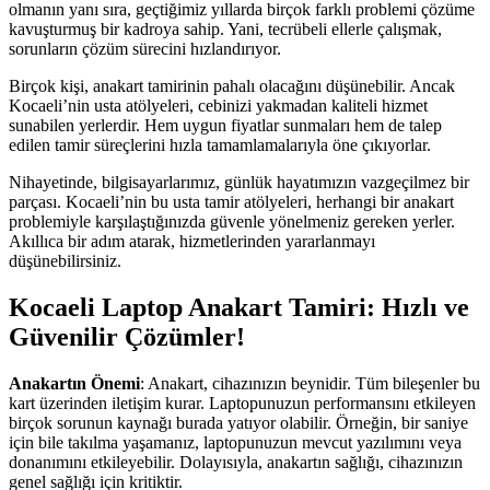
olmanın yanı sıra, geçtiğimiz yıllarda birçok farklı problemi çözüme
kavuşturmuş bir kadroya sahip. Yani, tecrübeli ellerle çalışmak,
sorunların çözüm sürecini hızlandırıyor.
Birçok kişi, anakart tamirinin pahalı olacağını düşünebilir. Ancak
Kocaeli’nin usta atölyeleri, cebinizi yakmadan kaliteli hizmet
sunabilen yerlerdir. Hem uygun fiyatlar sunmaları hem de talep
edilen tamir süreçlerini hızla tamamlamalarıyla öne çıkıyorlar.
Nihayetinde, bilgisayarlarımız, günlük hayatımızın vazgeçilmez bir
parçası. Kocaeli’nin bu usta tamir atölyeleri, herhangi bir anakart
problemiyle karşılaştığınızda güvenle yönelmeniz gereken yerler.
Akıllıca bir adım atarak, hizmetlerinden yararlanmayı
düşünebilirsiniz.
Kocaeli Laptop Anakart Tamiri: Hızlı ve
Güvenilir Çözümler!
Anakartın Önemi
: Anakart, cihazınızın beynidir. Tüm bileşenler bu
kart üzerinden iletişim kurar. Laptopunuzun performansını etkileyen
birçok sorunun kaynağı burada yatıyor olabilir. Örneğin, bir saniye
için bile takılma yaşamanız, laptopunuzun mevcut yazılımını veya
donanımını etkileyebilir. Dolayısıyla, anakartın sağlığı, cihazınızın
genel sağlığı için kritiktir.