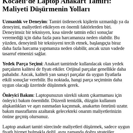
Kocaeli’de Laptop Anakart Tamiri:
Maliyeti Düşürmenin Yolları
Uzmanlık ve Deneyim
: Tamiri üstlenecek kişilerin uzmanlığı ya da
deneyimi, maliyetleri etkileyen en önemli faktörlerden biri.
Deneyimsiz bir teknisyen, kısa sürede tatmin edici sonuçlar
veremediği için daha fazla para harcamanıza neden olabilir. Bu
yüzden, deneyimli bir teknisyeni tercih etmek, başlangıçta biraz
daha fazla harcama yapmanıza neden olabilir, ancak uzun vadede
tasarruf etmenizi sağlar.
Yedek Parça Seçimi
: Anakart tamirinde kullanılacak olan yedek
parçaların kalitesi de fiyatı etkiler. Orijinal parçalar genellikle daha
pahalıdır. Ancak, kaliteli yan sanayi parçalar da uygun fiyatlarla
etkili sonuçlar verebilir. Bu noktada, hangi parça seçiminin daha
uygun olacağı üzerinde düşünmek gerek.
Önleyici Bakım
: Laptopunuzun sürekli sıkıntı çıkarmaması için
önleyici bakım önemlidir. Düzenli temizlik, düzgün kullanım
alışkanlıkları ve aşırı ısınmadan kaçınmak, anakartın ömrünü uzatır.
bakım masraflarını azaltarak gelecekteki onarım maliyetlerinizin
önüne geçmiş olursunuz.
Laptop anakart tamiri sürecinde maliyetleri düşürmek, sadece uygun
fiyatlı hizmet bulmakla değil, aynı zamanda doğru stratejiler