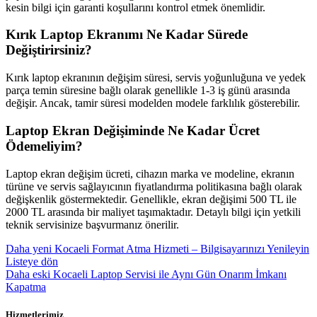
kesin bilgi için garanti koşullarını kontrol etmek önemlidir.
Kırık Laptop Ekranımı Ne Kadar Sürede
Değiştirirsiniz?
Kırık laptop ekranının değişim süresi, servis yoğunluğuna ve yedek
parça temin süresine bağlı olarak genellikle 1-3 iş günü arasında
değişir. Ancak, tamir süresi modelden modele farklılık gösterebilir.
Laptop Ekran Değişiminde Ne Kadar Ücret
Ödemeliyim?
Laptop ekran değişim ücreti, cihazın marka ve modeline, ekranın
türüne ve servis sağlayıcının fiyatlandırma politikasına bağlı olarak
değişkenlik göstermektedir. Genellikle, ekran değişimi 500 TL ile
2000 TL arasında bir maliyet taşımaktadır. Detaylı bilgi için yetkili
teknik servisinize başvurmanız önerilir.
Daha yeni
Kocaeli Format Atma Hizmeti – Bilgisayarınızı Yenileyin
Listeye dön
Daha eski
Kocaeli Laptop Servisi ile Aynı Gün Onarım İmkanı
Kapatma
Hizmetlerimiz