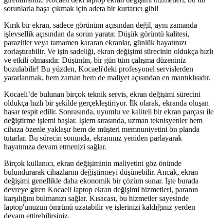
sorunlarla başa çıkmak için adeta bir kurtarıcı gibi!
Kırık bir ekran, sadece görünüm açısından değil, aynı zamanda
işlevsellik açısından da sorun yaratır. Düşük görüntü kalitesi,
parazitler veya tamamen kararan ekranlar, günlük hayatınızı
zorlaştırabilir. Ve işin sadeliği, ekran değişimi sürecinin oldukça hızlı
ve etkili olmasıdır. Düşünün, bir gün tüm çalışma düzeniniz
bozulabilir! Bu yüzden, Kocaeli'deki profesyonel servislerden
yararlanmak, hem zaman hem de maliyet açısından en mantıklısıdır.
Kocaeli’de bulunan birçok teknik servis, ekran değişimi sürecini
oldukça hızlı bir şekilde gerçekleştiriyor. İlk olarak, ekranda oluşan
hasar tespit edilir. Sonrasında, uyumlu ve kaliteli bir ekran parçası ile
değiştirme işlemi başlar. İşlem sırasında, uzman teknisyenler hem
cihaza özenle yaklaşır hem de müşteri memnuniyetini ön planda
tutarlar. Bu sürecin sonunda, ekranınız yeniden parlayarak
hayatınıza devam etmenizi sağlar.
Birçok kullanıcı, ekran değişiminin maliyetini göz önünde
bulundurarak cihazlarını değiştirmeyi düşünebilir. Ancak, ekran
değişimi genellikle daha ekonomik bir çözüm sunar. İşte burada
devreye giren Kocaeli laptop ekran değişimi hizmetleri, paranın
karşılığını bulmanızı sağlar. Kısacası, bu hizmetler sayesinde
laptop'unuzun ömrünü uzatabilir ve işlerinizi kaldığınız yerden
devam ettirebilirsiniz.