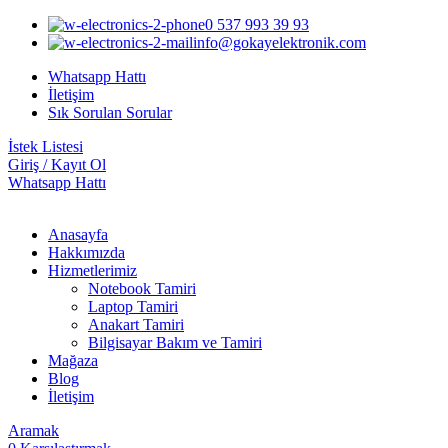
0 537 993 39 93
info@gokayelektronik.com
Whatsapp Hattı
İletişim
Sık Sorulan Sorular
İstek Listesi
Giriş / Kayıt Ol
Whatsapp Hattı
Anasayfa
Hakkımızda
Hizmetlerimiz
Notebook Tamiri
Laptop Tamiri
Anakart Tamiri
Bilgisayar Bakım ve Tamiri
Mağaza
Blog
İletişim
Aramak