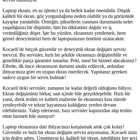
Laptop ekranı, en az işlemci ya da bellek kadar önemlidir. Düşük
kaliteli bir ekran, göz yorgunluğuna neden olabilir ya da görüntüde
kayıplar yaratabilir. Örneğin, piksellerin yanması durumunda neler
yaşadığınızı bir düşünün; tüm bu dikkatiniz dağılır ve iş
verimliliğiniz düşer. İşte bu yüzden, ekranınızı yenilemek, hem
görsel deneyiminizi hem de laptopunuzun ömrünü uzatacaktır.
Kocaeli’de birçok güvenilir ve deneyimli ekran değişim servisi
mevcut. Bu servisler, hızlı bir şekilde ekranınızı değiştirebilir ve
genellikle parça garantisi sunarlar. Peki, nasıl bir hizmet alacaksınız?
Elbette, ilk önce ekranınızın durumu analiz edilecek, ardından
ihtiyacınıza göre en uygun ekran önerilecek. Yapmanız gereken
sadece uygun bir servis bulmak!
Kocaeli’deki servisler, zamanın ne kadar değerli olduğunu biliyor.
Ekran değişiminiz birkaç saat içinde bile gerçekleşebilir. Hızlı bir
yanıt, direk teslim ve kaliteli malzeme ile ekranınızı kısa sürede
yenileyebilir ve tekrar hayatınıza kaldığınız yerden devam
edebilirsiniz. Talep ederseniz, bazı servisler kapınızdan alıp teslim
etme hizmeti bile sunuyor!
Laptop ekranınıza dair ihtiyacınızı karşılamak artık çok kolay!
Güvenilir ve hızlı bir ekran değişim servisi arıyorsanız, Kocaeli sizin
için doğru adres. Unutmayın ki, kaliteli bir ekran, istediğiniz her şeyi