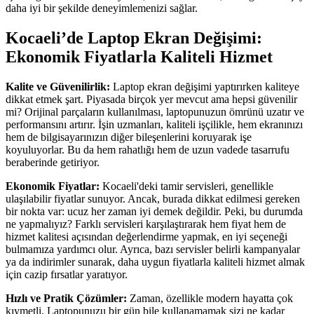
daha iyi bir şekilde deneyimlemenizi sağlar.
Kocaeli’de Laptop Ekran Değişimi:
Ekonomik Fiyatlarla Kaliteli Hizmet
Kalite ve Güvenilirlik:
Laptop ekran değişimi yaptırırken kaliteye
dikkat etmek şart. Piyasada birçok yer mevcut ama hepsi güvenilir
mi? Orijinal parçaların kullanılması, laptopunuzun ömrünü uzatır ve
performansını artırır. İşin uzmanları, kaliteli işçilikle, hem ekranınızı
hem de bilgisayarınızın diğer bileşenlerini koruyarak işe
koyuluyorlar. Bu da hem rahatlığı hem de uzun vadede tasarrufu
beraberinde getiriyor.
Ekonomik Fiyatlar:
Kocaeli'deki tamir servisleri, genellikle
ulaşılabilir fiyatlar sunuyor. Ancak, burada dikkat edilmesi gereken
bir nokta var: ucuz her zaman iyi demek değildir. Peki, bu durumda
ne yapmalıyız? Farklı servisleri karşılaştırarak hem fiyat hem de
hizmet kalitesi açısından değerlendirme yapmak, en iyi seçeneği
bulmamıza yardımcı olur. Ayrıca, bazı servisler belirli kampanyalar
ya da indirimler sunarak, daha uygun fiyatlarla kaliteli hizmet almak
için cazip fırsatlar yaratıyor.
Hızlı ve Pratik Çözümler:
Zaman, özellikle modern hayatta çok
kıymetli. Laptopunuzu bir gün bile kullanamamak sizi ne kadar