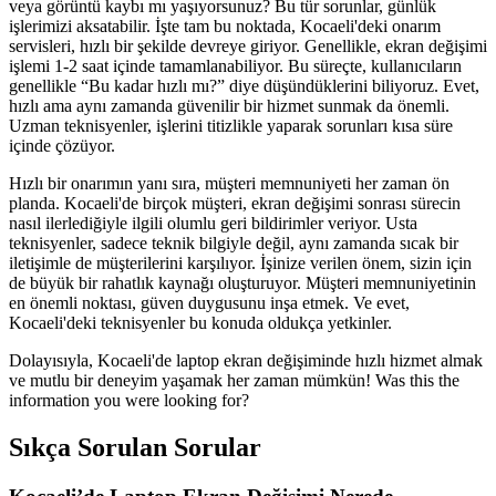
veya görüntü kaybı mı yaşıyorsunuz? Bu tür sorunlar, günlük
işlerimizi aksatabilir. İşte tam bu noktada, Kocaeli'deki onarım
servisleri, hızlı bir şekilde devreye giriyor. Genellikle, ekran değişimi
işlemi 1-2 saat içinde tamamlanabiliyor. Bu süreçte, kullanıcıların
genellikle “Bu kadar hızlı mı?” diye düşündüklerini biliyoruz. Evet,
hızlı ama aynı zamanda güvenilir bir hizmet sunmak da önemli.
Uzman teknisyenler, işlerini titizlikle yaparak sorunları kısa süre
içinde çözüyor.
Hızlı bir onarımın yanı sıra, müşteri memnuniyeti her zaman ön
planda. Kocaeli'de birçok müşteri, ekran değişimi sonrası sürecin
nasıl ilerlediğiyle ilgili olumlu geri bildirimler veriyor. Usta
teknisyenler, sadece teknik bilgiyle değil, aynı zamanda sıcak bir
iletişimle de müşterilerini karşılıyor. İşinize verilen önem, sizin için
de büyük bir rahatlık kaynağı oluşturuyor. Müşteri memnuniyetinin
en önemli noktası, güven duygusunu inşa etmek. Ve evet,
Kocaeli'deki teknisyenler bu konuda oldukça yetkinler.
Dolayısıyla, Kocaeli'de laptop ekran değişiminde hızlı hizmet almak
ve mutlu bir deneyim yaşamak her zaman mümkün! Was this the
information you were looking for?
Sıkça Sorulan Sorular