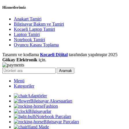
Hizmetlerimiz
Anakart Tamiri
Bilgisayar Bakım ve Tamiri
Kocaeli Laptop Tamiri
Laptop Tamiri
Notebook Tamiri
Oyuncu Kasası Toplama
Tasarım ve kodlama
Kocaeli Dijital
tarafından yapılmıştır
2025
Gökay Elektronik
için.
Aramak
Menü
Kategoriler
Adaptörler
Bilgisayar Aksesuarları
Fashion
Bilgisayarlar
Notebook Parçaları
Bilgisayar Parçaları
Hand Made