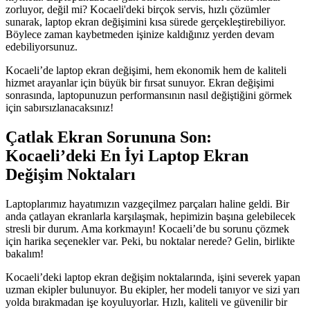
zorluyor, değil mi? Kocaeli'deki birçok servis, hızlı çözümler
sunarak, laptop ekran değişimini kısa sürede gerçekleştirebiliyor.
Böylece zaman kaybetmeden işinize kaldığınız yerden devam
edebiliyorsunuz.
Kocaeli’de laptop ekran değişimi, hem ekonomik hem de kaliteli
hizmet arayanlar için büyük bir fırsat sunuyor. Ekran değişimi
sonrasında, laptopunuzun performansının nasıl değiştiğini görmek
için sabırsızlanacaksınız!
Çatlak Ekran Sorununa Son:
Kocaeli’deki En İyi Laptop Ekran
Değişim Noktaları
Laptoplarımız hayatımızın vazgeçilmez parçaları haline geldi. Bir
anda çatlayan ekranlarla karşılaşmak, hepimizin başına gelebilecek
stresli bir durum. Ama korkmayın! Kocaeli’de bu sorunu çözmek
için harika seçenekler var. Peki, bu noktalar nerede? Gelin, birlikte
bakalım!
Kocaeli’deki laptop ekran değişim noktalarında, işini severek yapan
uzman ekipler bulunuyor. Bu ekipler, her modeli tanıyor ve sizi yarı
yolda bırakmadan işe koyuluyorlar. Hızlı, kaliteli ve güvenilir bir