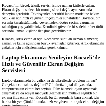
Kocaeli’nin birçok teknik servisi, işinde uzman kişilerle çalışır.
Ekran değişimi sadece bir montaj süreci değil, aynı zamanda
deneyim gerektirir. Teknisyenler, her türlü laptop modeline hakim
oldukları için hızlı ve güvenilir çözümler sunabilirler. Böylece, bir
sorunla karşılaştığınızda, çevrenizdeki doğru seçimi yapmanın
rahatlığını yaşayabilirsiniz. Kendinizi güvende hissedebilir, her türlü
sorunda uzman kişilerle iletişime geçebilirsiniz.
Kısacası, kırık ekranlar için Kocaeli'de sunulan uzman hizmetler,
zaman ve kalite açısından büyük avantajlar getiriyor. Artık ekrandaki
çatlaklar için endişelenmenize gerek kalmadı!
Laptop Ekranınızı Yenileyin: Kocaeli’de
Hızlı ve Güvenilir Ekran Değişim
Servisleri
Laptop ekranınızda bir çatlak ya da piksellerde problem mi var?
Gerçekten can sıkıcı, değil mi? Günümüz dijital dünyasında,
computerınızın ekranı her şeyiniz. Film izlemek, oyun oynamak,
çalışmak ya da sosyal medyada gezmek için mutlaka sağlıklı bir
ekrana ihtiyacınız var. Kocaeli, bu tür sorunlarla başa çıkmak için
harika bir yer. Çünkü burada, hızlı ve güvenilir birçok ekran değişim
servisi bulunuyor.