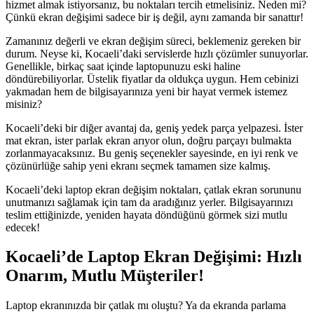
hizmet almak istiyorsanız, bu noktaları tercih etmelisiniz. Neden mi?
Çünkü ekran değişimi sadece bir iş değil, aynı zamanda bir sanattır!
Zamanınız değerli ve ekran değişim süreci, beklemeniz gereken bir
durum. Neyse ki, Kocaeli’daki servislerde hızlı çözümler sunuyorlar.
Genellikle, birkaç saat içinde laptopunuzu eski haline
döndürebiliyorlar. Üstelik fiyatlar da oldukça uygun. Hem cebinizi
yakmadan hem de bilgisayarınıza yeni bir hayat vermek istemez
misiniz?
Kocaeli’deki bir diğer avantaj da, geniş yedek parça yelpazesi. İster
mat ekran, ister parlak ekran arıyor olun, doğru parçayı bulmakta
zorlanmayacaksınız. Bu geniş seçenekler sayesinde, en iyi renk ve
çözünürlüğe sahip yeni ekranı seçmek tamamen size kalmış.
Kocaeli’deki laptop ekran değişim noktaları, çatlak ekran sorununu
unutmanızı sağlamak için tam da aradığınız yerler. Bilgisayarınızı
teslim ettiğinizde, yeniden hayata döndüğünü görmek sizi mutlu
edecek!
Kocaeli’de Laptop Ekran Değişimi: Hızlı
Onarım, Mutlu Müşteriler!
Laptop ekranınızda bir çatlak mı oluştu? Ya da ekranda parlama