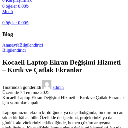
0
Karşılaştırmak
0
öğeler
0.00
₺
Menü
0
öğeler
0.00
₺
Blog
Anasayfa
Bilgilendirici
Bilgilendirici
Kocaeli Laptop Ekran Değişimi Hizmeti
– Kırık ve Çatlak Ekranlar
Tarafından gönderildi
admin
Üzerinde 7 Temmuz 2025
Kocaeli Laptop Ekran Değişimi Hizmeti – Kırık ve Çatlak Ekranlar
için
yorumlar kapalı
Laptopunuzun ekranı kırıldığında ya da çatladığında, bu durum can
sıkıcı bir hâl alabilir. Özellikle de işlerinizi, projelerinizi ya da
günlük aktivitelerinizi etkilediğinde, hemen çözüm arayışına
girebilirsiniz. Kocaeli'deki laptop ekran değişimi hizmetleri, bu tür