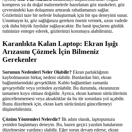
kompress ya da doğal malzemelerle hazırlanan göz maskeleri, göz
çevresindeki kan dolaşımını artırarak rahatlamanızı sağlar.
Gözlerinizi taze bir nefesle buluşturmak için bir spa deneyimi sunar.
Unutmayın ki, göz sağlığınıza gereken önemi vermek, uzun vadede
çok daha büyük faydalar sağlayacaktır. Bu basit ipuçlarını günlük
rutininize entegre ederek, gözlerinizi korumaya alabilirsiniz.
Karanlıkta Kalan Laptop: Ekran Işığı
Arızasını Çözmek İçin Bilmeniz
Gerekenler
Sorunun Nedenleri Neler Olabilir?
Ekran parlaklığının
kaybolmasının birkaç nedeni olabilir. Bunlardan biri, ekran
bağlantılarındaki gevşekliktir. Kablo bağlantıları zamanla
gevşeyebilir veya yerinden ayrılabilir. Bu durumda, ekranınızın
tamamen koyu olması doğaldır. Ayrıca, ekran kartının sürücülerinin
güncellenmemesi veya aksaklıklar da bu tür sorunlara yol açabilir.
Bunu düzeltmek için, ekran kartı sürücünüzü güncellemeyi
düşünebilirsiniz.
Çözüm Yöntemleri Nelerdir?
İlk adım olarak, laptopunuzu
yeniden başlatmayı deneyin. Bu, bazen geçici yazılım hatalarının
düzelmesine yardımcı olabilir. Eğer sorun devam ederse, ekran