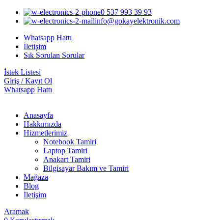
0 537 993 39 93
info@gokayelektronik.com
Whatsapp Hattı
İletişim
Sık Sorulan Sorular
İstek Listesi
Giriş / Kayıt Ol
Whatsapp Hattı
Anasayfa
Hakkımızda
Hizmetlerimiz
Notebook Tamiri
Laptop Tamiri
Anakart Tamiri
Bilgisayar Bakım ve Tamiri
Mağaza
Blog
İletişim
Aramak