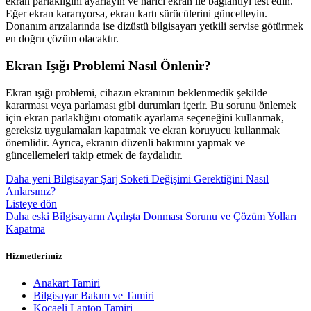
ekran parlaklığını ayarlayın ve harici ekran ile bağlantıyı test edin.
Eğer ekran kararıyorsa, ekran kartı sürücülerini güncelleyin.
Donanım arızalarında ise dizüstü bilgisayarı yetkili servise götürmek
en doğru çözüm olacaktır.
Ekran Işığı Problemi Nasıl Önlenir?
Ekran ışığı problemi, cihazın ekranının beklenmedik şekilde
kararması veya parlaması gibi durumları içerir. Bu sorunu önlemek
için ekran parlaklığını otomatik ayarlama seçeneğini kullanmak,
gereksiz uygulamaları kapatmak ve ekran koruyucu kullanmak
önemlidir. Ayrıca, ekranın düzenli bakımını yapmak ve
güncellemeleri takip etmek de faydalıdır.
Daha yeni
Bilgisayar Şarj Soketi Değişimi Gerektiğini Nasıl
Anlarsınız?
Listeye dön
Daha eski
Bilgisayarın Açılışta Donması Sorunu ve Çözüm Yolları
Kapatma
Hizmetlerimiz
Anakart Tamiri
Bilgisayar Bakım ve Tamiri
Kocaeli Laptop Tamiri