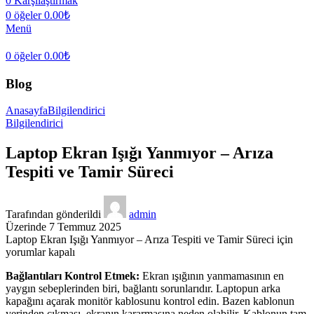
0
Karşılaştırmak
0
öğeler
0.00
₺
Menü
0
öğeler
0.00
₺
Blog
Anasayfa
Bilgilendirici
Bilgilendirici
Laptop Ekran Işığı Yanmıyor – Arıza
Tespiti ve Tamir Süreci
Tarafından gönderildi
admin
Üzerinde 7 Temmuz 2025
Laptop Ekran Işığı Yanmıyor – Arıza Tespiti ve Tamir Süreci için
yorumlar kapalı
Bağlantıları Kontrol Etmek:
Ekran ışığının yanmamasının en
yaygın sebeplerinden biri, bağlantı sorunlarıdır. Laptopun arka
kapağını açarak monitör kablosunu kontrol edin. Bazen kablonun
yerinden çıkması, ekranın kararmasına neden olabilir. Kablonun tam