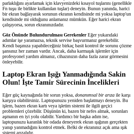
parlaklığını ayarlamak için klavyenizdeki kısayol tuşlarını (genellikle
Fn tuşu ile birlikte kullanılan tuşlar) deneyin. Bunun yanında, harici
bir ekran bağlayarak sorunun ekranın kendisinde mi yoksa laptop'un
kendisinde mi olduğunu anlamanız mümkün. Eğer harici ekran
çalışıyorsa, sorun ekranınızdadır.
Göz Önünde Bulundurulması Gerekenler
Eğer yukarıdaki
adımlar işe yaramazsa, teknik servise başvurmanız gerekebilir.
Kendi başınıza yapabileceğiniz birkaç basit kontrol ile sorunu çözme
şansınız her zaman vardır. Ancak, daha karmaşık işlemler için
profesyonel yardım almanız, cihazınızın daha fazla zarar görmesini
önleyebilir.
Laptop Ekran Işığı Yanmadığında Sakin
Olun! İşte Tamir Sürecinin İncelikleri
Eğer güç kaynağında bir sorun yoksa,
donanımsal bir arıza
ile karşı
karşıya olabilirsiniz. Laptopunuzu yeniden başlatmayı deneyin. Bu
işlem, bazen ekran kartı veya işletim sistemi ile ilgili geçici
problemleri çözebilir. Düşünün ki, bazen bir nefes almak, sorunları
aşmanın en iyi yolu olabilir. Yardımcı bir başka adım ise,
laptopunuzu karanlık bir odada deneyerek ekran ışığının gerçekten
yanıp yanmadığını kontrol etmek. Belki de ekranınız açık ama ışık
sistemi arızalıdır.