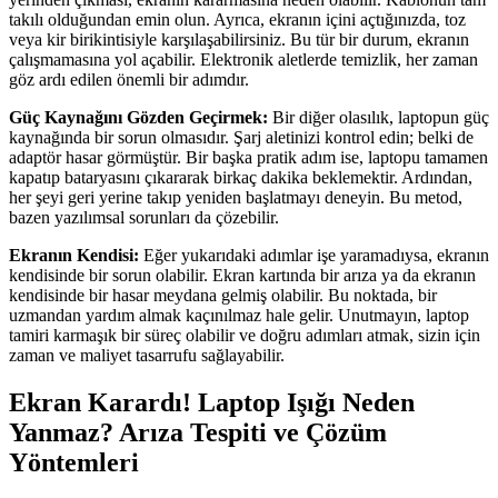
takılı olduğundan emin olun. Ayrıca, ekranın içini açtığınızda, toz
veya kir birikintisiyle karşılaşabilirsiniz. Bu tür bir durum, ekranın
çalışmamasına yol açabilir. Elektronik aletlerde temizlik, her zaman
göz ardı edilen önemli bir adımdır.
Güç Kaynağını Gözden Geçirmek:
Bir diğer olasılık, laptopun güç
kaynağında bir sorun olmasıdır. Şarj aletinizi kontrol edin; belki de
adaptör hasar görmüştür. Bir başka pratik adım ise, laptopu tamamen
kapatıp bataryasını çıkararak birkaç dakika beklemektir. Ardından,
her şeyi geri yerine takıp yeniden başlatmayı deneyin. Bu metod,
bazen yazılımsal sorunları da çözebilir.
Ekranın Kendisi:
Eğer yukarıdaki adımlar işe yaramadıysa, ekranın
kendisinde bir sorun olabilir. Ekran kartında bir arıza ya da ekranın
kendisinde bir hasar meydana gelmiş olabilir. Bu noktada, bir
uzmandan yardım almak kaçınılmaz hale gelir. Unutmayın, laptop
tamiri karmaşık bir süreç olabilir ve doğru adımları atmak, sizin için
zaman ve maliyet tasarrufu sağlayabilir.
Ekran Karardı! Laptop Işığı Neden
Yanmaz? Arıza Tespiti ve Çözüm
Yöntemleri