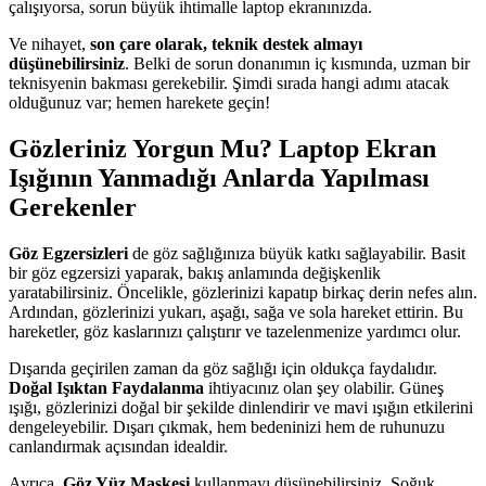
çalışıyorsa, sorun büyük ihtimalle laptop ekranınızda.
Ve nihayet,
son çare olarak, teknik destek almayı
düşünebilirsiniz
. Belki de sorun donanımın iç kısmında, uzman bir
teknisyenin bakması gerekebilir. Şimdi sırada hangi adımı atacak
olduğunuz var; hemen harekete geçin!
Gözleriniz Yorgun Mu? Laptop Ekran
Işığının Yanmadığı Anlarda Yapılması
Gerekenler
Göz Egzersizleri
de göz sağlığınıza büyük katkı sağlayabilir. Basit
bir göz egzersizi yaparak, bakış anlamında değişkenlik
yaratabilirsiniz. Öncelikle, gözlerinizi kapatıp birkaç derin nefes alın.
Ardından, gözlerinizi yukarı, aşağı, sağa ve sola hareket ettirin. Bu
hareketler, göz kaslarınızı çalıştırır ve tazelenmenize yardımcı olur.
Dışarıda geçirilen zaman da göz sağlığı için oldukça faydalıdır.
Doğal Işıktan Faydalanma
ihtiyacınız olan şey olabilir. Güneş
ışığı, gözlerinizi doğal bir şekilde dinlendirir ve mavi ışığın etkilerini
dengeleyebilir. Dışarı çıkmak, hem bedeninizi hem de ruhunuzu
canlandırmak açısından idealdir.
Ayrıca,
Göz Yüz Maskesi
kullanmayı düşünebilirsiniz. Soğuk