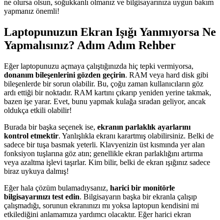
ne olursa olsun, soğukkanlı olmanız ve bilgisayarınıza uygun bakım
yapmanız önemli!
Laptopunuzun Ekran Işığı Yanmıyorsa Ne
Yapmalısınız? Adım Adım Rehber
Eğer laptopunuzu açmaya çalıştığınızda hiç tepki vermiyorsa,
donanım bileşenlerini gözden geçirin
. RAM veya hard disk gibi
bileşenlerde bir sorun olabilir. Bu, çoğu zaman kullanıcıların göz
ardı ettiği bir noktadır. RAM kartını çıkarıp yeniden yerine takmak,
bazen işe yarar. Evet, bunu yapmak kulağa sıradan geliyor, ancak
oldukça etkili olabilir!
Burada bir başka seçenek ise,
ekranın parlaklık ayarlarını
kontrol etmektir
. Yanlışlıkla ekranı karartmış olabilirsiniz. Belki de
sadece bir tuşa basmak yeterli. Klavyenizin üst kısmında yer alan
fonksiyon tuşlarına göz atın; genellikle ekran parlaklığını artırma
veya azaltma işlevi taşırlar. Kim bilir, belki de ekran ışığınız sadece
biraz uykuya dalmış!
Eğer hala çözüm bulamadıysanız,
harici bir monitörle
bilgisayarınızı test edin
. Bilgisayarın başka bir ekranla çalışıp
çalışmadığı, sorunun ekranınızı mı yoksa laptopun kendisini mi
etkilediğini anlamamıza yardımcı olacaktır. Eğer harici ekran