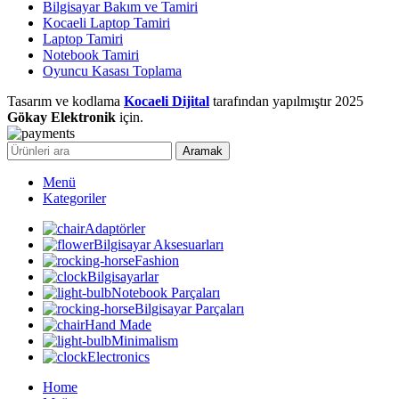
Bilgisayar Bakım ve Tamiri
Kocaeli Laptop Tamiri
Laptop Tamiri
Notebook Tamiri
Oyuncu Kasası Toplama
Tasarım ve kodlama
Kocaeli Dijital
tarafından yapılmıştır
2025
Gökay Elektronik
için.
Aramak
Menü
Kategoriler
Adaptörler
Bilgisayar Aksesuarları
Fashion
Bilgisayarlar
Notebook Parçaları
Bilgisayar Parçaları
Hand Made
Minimalism
Electronics
Home