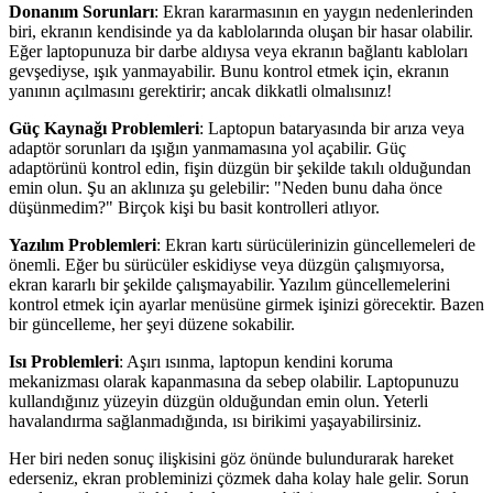
Donanım Sorunları
: Ekran kararmasının en yaygın nedenlerinden
biri, ekranın kendisinde ya da kablolarında oluşan bir hasar olabilir.
Eğer laptopunuza bir darbe aldıysa veya ekranın bağlantı kabloları
gevşediyse, ışık yanmayabilir. Bunu kontrol etmek için, ekranın
yanının açılmasını gerektirir; ancak dikkatli olmalısınız!
Güç Kaynağı Problemleri
: Laptopun bataryasında bir arıza veya
adaptör sorunları da ışığın yanmamasına yol açabilir. Güç
adaptörünü kontrol edin, fişin düzgün bir şekilde takılı olduğundan
emin olun. Şu an aklınıza şu gelebilir: "Neden bunu daha önce
düşünmedim?" Birçok kişi bu basit kontrolleri atlıyor.
Yazılım Problemleri
: Ekran kartı sürücülerinizin güncellemeleri de
önemli. Eğer bu sürücüler eskidiyse veya düzgün çalışmıyorsa,
ekran kararlı bir şekilde çalışmayabilir. Yazılım güncellemelerini
kontrol etmek için ayarlar menüsüne girmek işinizi görecektir. Bazen
bir güncelleme, her şeyi düzene sokabilir.
Isı Problemleri
: Aşırı ısınma, laptopun kendini koruma
mekanizması olarak kapanmasına da sebep olabilir. Laptopunuzu
kullandığınız yüzeyin düzgün olduğundan emin olun. Yeterli
havalandırma sağlanmadığında, ısı birikimi yaşayabilirsiniz.
Her biri neden sonuç ilişkisini göz önünde bulundurarak hareket
ederseniz, ekran probleminizi çözmek daha kolay hale gelir. Sorun