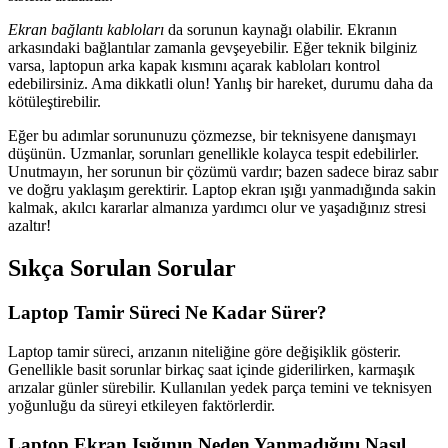
Ekran bağlantı kabloları
da sorunun kaynağı olabilir. Ekranın
arkasındaki bağlantılar zamanla gevşeyebilir. Eğer teknik bilginiz
varsa, laptopun arka kapak kısmını açarak kabloları kontrol
edebilirsiniz. Ama dikkatli olun! Yanlış bir hareket, durumu daha da
kötüleştirebilir.
Eğer bu adımlar sorununuzu çözmezse, bir teknisyene danışmayı
düşünün. Uzmanlar, sorunları genellikle kolayca tespit edebilirler.
Unutmayın, her sorunun bir çözümü vardır; bazen sadece biraz sabır
ve doğru yaklaşım gerektirir. Laptop ekran ışığı yanmadığında sakin
kalmak, akılcı kararlar almanıza yardımcı olur ve yaşadığınız stresi
azaltır!
Sıkça Sorulan Sorular
Laptop Tamir Süreci Ne Kadar Sürer?
Laptop tamir süreci, arızanın niteliğine göre değişiklik gösterir.
Genellikle basit sorunlar birkaç saat içinde giderilirken, karmaşık
arızalar günler sürebilir. Kullanılan yedek parça temini ve teknisyen
yoğunluğu da süreyi etkileyen faktörlerdir.
Laptop Ekran Işığının Neden Yanmadığını Nasıl