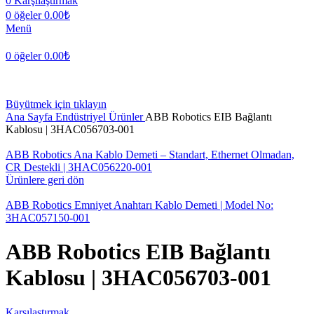
0
Karşılaştırmak
0
öğeler
0.00
₺
Menü
0
öğeler
0.00
₺
Büyütmek için tıklayın
Ana Sayfa
Endüstriyel Ürünler
ABB Robotics EIB Bağlantı
Kablosu | 3HAC056703-001
ABB Robotics Ana Kablo Demeti – Standart, Ethernet Olmadan,
CR Destekli | 3HAC056220-001
Ürünlere geri dön
ABB Robotics Emniyet Anahtarı Kablo Demeti | Model No:
3HAC057150-001
ABB Robotics EIB Bağlantı
Kablosu | 3HAC056703-001
Karşılaştırmak