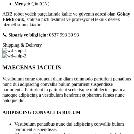
Menşei:
Çin (CN)
ABB robot yedek parçalarında kalite ve güvenin adresi olan
Gökay
Elektronik
, stoktan hızlı teslimat ve profesyonel teknik destek
hizmeti sunmaktadır.
📞
Sipariş ve bilgi için:
0537 993 39 93
Shipping & Delivery
MAECENAS IACULIS
Vestibulum curae torquent diam diam commodo parturient penatibus
nunc dui adipiscing convallis bulum parturient suspendisse
parturient a.Parturient in parturient scelerisque nibh lectus quam a
natoque adipiscing a vestibulum hendrerit et pharetra fames nunc
natoque dui.
ADIPISCING CONVALLIS BULUM
Vestibulum penatibus nunc dui adipiscing convallis bulum
parturient suspendisse.