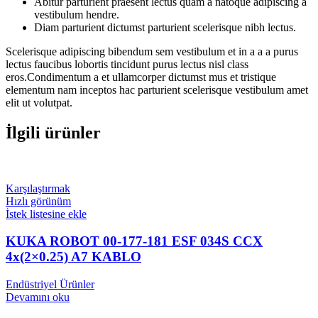
Abitur parturient praesent lectus quam a natoque adipiscing a
vestibulum hendre.
Diam parturient dictumst parturient scelerisque nibh lectus.
Scelerisque adipiscing bibendum sem vestibulum et in a a a purus
lectus faucibus lobortis tincidunt purus lectus nisl class
eros.Condimentum a et ullamcorper dictumst mus et tristique
elementum nam inceptos hac parturient scelerisque vestibulum amet
elit ut volutpat.
İlgili ürünler
Karşılaştırmak
Hızlı görünüm
İstek listesine ekle
KUKA ROBOT 00-177-181 ESF 034S CCX
4x(2×0.25) A7 KABLO
Endüstriyel Ürünler
Devamını oku