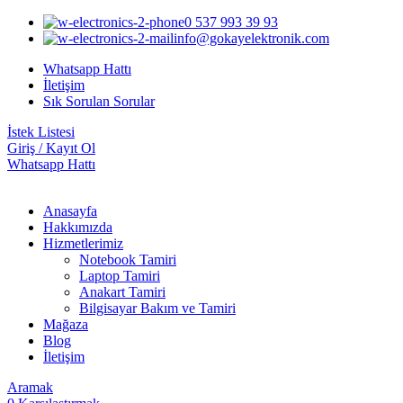
0 537 993 39 93
info@gokayelektronik.com
Whatsapp Hattı
İletişim
Sık Sorulan Sorular
İstek Listesi
Giriş / Kayıt Ol
Whatsapp Hattı
Anasayfa
Hakkımızda
Hizmetlerimiz
Notebook Tamiri
Laptop Tamiri
Anakart Tamiri
Bilgisayar Bakım ve Tamiri
Mağaza
Blog
İletişim
Aramak