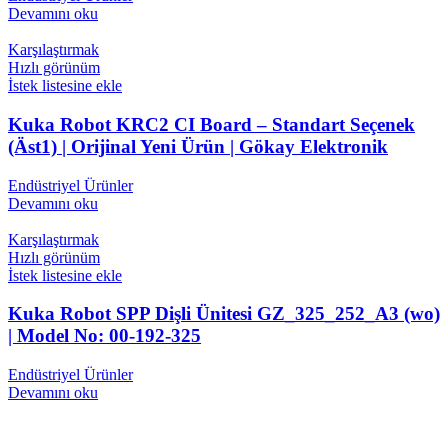
Devamını oku
Karşılaştırmak
Hızlı görünüm
İstek listesine ekle
Kuka Robot KRC2 CI Board – Standart Seçenek
(Äst1) | Orijinal Yeni Ürün | Gökay Elektronik
Endüstriyel Ürünler
Devamını oku
Karşılaştırmak
Hızlı görünüm
İstek listesine ekle
Kuka Robot SPP Dişli Ünitesi GZ_325_252_A3 (wo)
| Model No: 00-192-325
Endüstriyel Ürünler
Devamını oku