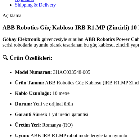
Shipping & Delivery
Açıklama
ABB Robotics Güç Kablosu IRB R1.MP (Zincirli) 10
Gökay Elektronik
güvencesiyle sunulan
ABB Robotics Power Cab
serisi robotlarla uyumlu olarak tasarlanan bu güç kablosu, zincirli y
🔍 Ürün Özellikleri:
Model Numarası:
3HAC033548-005
Ürün Tanımı:
ABB Robotics Güç Kablosu (IRB R1.MP Zincir
Kablo Uzunluğu:
10 metre
Durum:
Yeni ve orijinal ürün
Garanti Süresi:
1 yıl üretici garantisi
Üretim Yeri:
Romanya (RO)
Uyum:
ABB IRB R1.MP robot modelleriyle tam uyumlu