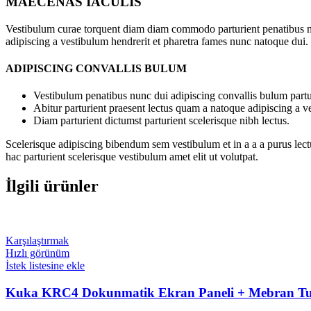
MAECENAS IACULIS
Vestibulum curae torquent diam diam commodo parturient penatibus nunc
adipiscing a vestibulum hendrerit et pharetra fames nunc natoque dui.
ADIPISCING CONVALLIS BULUM
Vestibulum penatibus nunc dui adipiscing convallis bulum partu
Abitur parturient praesent lectus quam a natoque adipiscing a 
Diam parturient dictumst parturient scelerisque nibh lectus.
Scelerisque adipiscing bibendum sem vestibulum et in a a a purus lect
hac parturient scelerisque vestibulum amet elit ut volutpat.
İlgili ürünler
Karşılaştırmak
Hızlı görünüm
İstek listesine ekle
Kuka KRC4 Dokunmatik Ekran Paneli + Mebran Tuş 