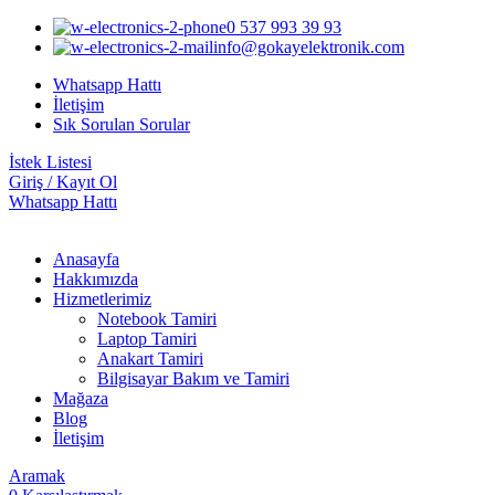
0 537 993 39 93
info@gokayelektronik.com
Whatsapp Hattı
İletişim
Sık Sorulan Sorular
İstek Listesi
Giriş / Kayıt Ol
Whatsapp Hattı
Anasayfa
Hakkımızda
Hizmetlerimiz
Notebook Tamiri
Laptop Tamiri
Anakart Tamiri
Bilgisayar Bakım ve Tamiri
Mağaza
Blog
İletişim
Aramak