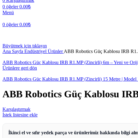
0
Karşılaştırmak
0
öğeler
0.00
₺
Menü
0
öğeler
0.00
₺
Büyütmek için tıklayın
Ana Sayfa
Endüstriyel Ürünler
ABB Robotics Güç Kablosu IRB R1.M
ABB Robotics Güç Kablosu IRB R1.MP (Zincirli) 6m – Yeni ve Or
Ürünlere geri dön
ABB Robotics Güç Kablosu IRB R1.MP (Zincirli) 15 Metre | Mod
ABB Robotics Güç Kablosu IRB 
Karşılaştırmak
İstek listesine ekle
İkinci el ve sıfır yedek parça ve ürünlerimiz hakkında bilgi alm