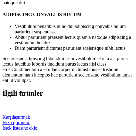
natoque dui.
ADIPISCING CONVALLIS BULUM
Vestibulum penatibus nunc dui adipiscing convallis bulum
parturient suspendisse.
Abitur parturient praesent lectus quam a natoque adipiscing a
vestibulum hendre.
Diam parturient dictumst parturient scelerisque nibh lectus.
Scelerisque adipiscing bibendum sem vestibulum et in a a a purus
lectus faucibus lobortis tincidunt purus lectus nisl class
eros.Condimentum a et ullamcorper dictumst mus et tristique
elementum nam inceptos hac parturient scelerisque vestibulum amet
elit ut volutpat.
İlgili ürünler
Karşılaştırmak
Hızlı görünüm
İstek listesine ekle