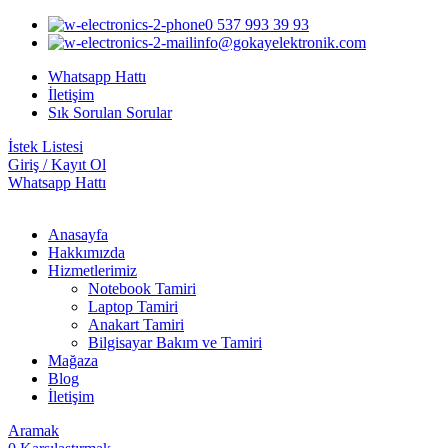
0 537 993 39 93
info@gokayelektronik.com
Whatsapp Hattı
İletişim
Sık Sorulan Sorular
İstek Listesi
Giriş / Kayıt Ol
Whatsapp Hattı
Anasayfa
Hakkımızda
Hizmetlerimiz
Notebook Tamiri
Laptop Tamiri
Anakart Tamiri
Bilgisayar Bakım ve Tamiri
Mağaza
Blog
İletişim
Aramak