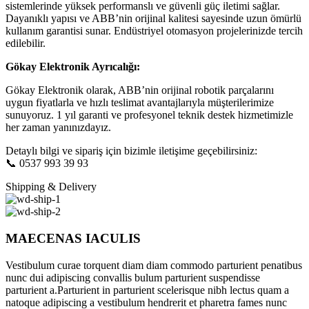
sistemlerinde yüksek performanslı ve güvenli güç iletimi sağlar.
Dayanıklı yapısı ve ABB’nin orijinal kalitesi sayesinde uzun ömürlü
kullanım garantisi sunar. Endüstriyel otomasyon projelerinizde tercih
edilebilir.
Gökay Elektronik Ayrıcalığı:
Gökay Elektronik olarak, ABB’nin orijinal robotik parçalarını
uygun fiyatlarla ve hızlı teslimat avantajlarıyla müşterilerimize
sunuyoruz. 1 yıl garanti ve profesyonel teknik destek hizmetimizle
her zaman yanınızdayız.
Detaylı bilgi ve sipariş için bizimle iletişime geçebilirsiniz:
📞 0537 993 39 93
Shipping & Delivery
MAECENAS IACULIS
Vestibulum curae torquent diam diam commodo parturient penatibus
nunc dui adipiscing convallis bulum parturient suspendisse
parturient a.Parturient in parturient scelerisque nibh lectus quam a
natoque adipiscing a vestibulum hendrerit et pharetra fames nunc