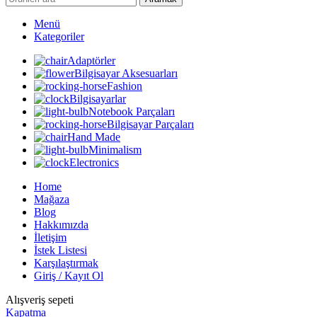
Menü
Kategoriler
Adaptörler
Bilgisayar Aksesuarları
Fashion
Bilgisayarlar
Notebook Parçaları
Bilgisayar Parçaları
Hand Made
Minimalism
Electronics
Home
Mağaza
Blog
Hakkımızda
İletişim
İstek Listesi
Karşılaştırmak
Giriş / Kayıt Ol
Alışveriş sepeti
Kapatma