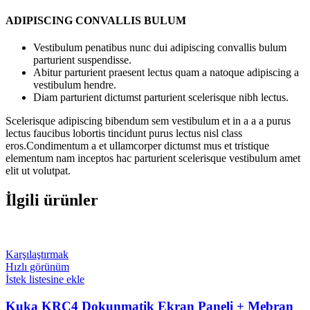
ADIPISCING CONVALLIS BULUM
Vestibulum penatibus nunc dui adipiscing convallis bulum
parturient suspendisse.
Abitur parturient praesent lectus quam a natoque adipiscing a
vestibulum hendre.
Diam parturient dictumst parturient scelerisque nibh lectus.
Scelerisque adipiscing bibendum sem vestibulum et in a a a purus
lectus faucibus lobortis tincidunt purus lectus nisl class
eros.Condimentum a et ullamcorper dictumst mus et tristique
elementum nam inceptos hac parturient scelerisque vestibulum amet
elit ut volutpat.
İlgili ürünler
Karşılaştırmak
Hızlı görünüm
İstek listesine ekle
Kuka KRC4 Dokunmatik Ekran Paneli + Mebran