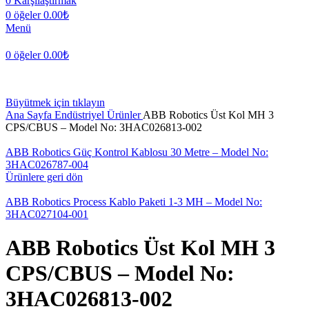
0
Karşılaştırmak
0
öğeler
0.00
₺
Menü
0
öğeler
0.00
₺
Büyütmek için tıklayın
Ana Sayfa
Endüstriyel Ürünler
ABB Robotics Üst Kol MH 3
CPS/CBUS – Model No: 3HAC026813-002
ABB Robotics Güç Kontrol Kablosu 30 Metre – Model No:
3HAC026787-004
Ürünlere geri dön
ABB Robotics Process Kablo Paketi 1-3 MH – Model No:
3HAC027104-001
ABB Robotics Üst Kol MH 3
CPS/CBUS – Model No:
3HAC026813-002