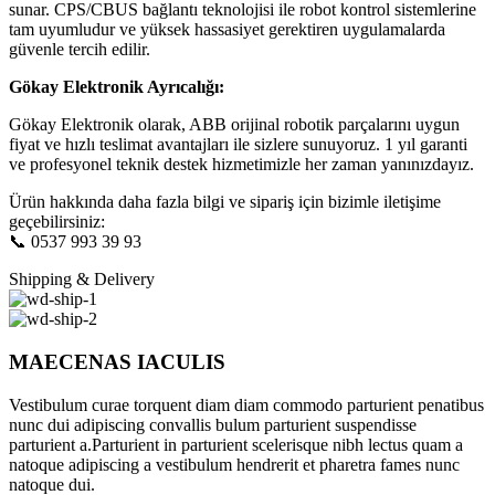
sunar. CPS/CBUS bağlantı teknolojisi ile robot kontrol sistemlerine
tam uyumludur ve yüksek hassasiyet gerektiren uygulamalarda
güvenle tercih edilir.
Gökay Elektronik Ayrıcalığı:
Gökay Elektronik olarak, ABB orijinal robotik parçalarını uygun
fiyat ve hızlı teslimat avantajları ile sizlere sunuyoruz. 1 yıl garanti
ve profesyonel teknik destek hizmetimizle her zaman yanınızdayız.
Ürün hakkında daha fazla bilgi ve sipariş için bizimle iletişime
geçebilirsiniz:
📞 0537 993 39 93
Shipping & Delivery
MAECENAS IACULIS
Vestibulum curae torquent diam diam commodo parturient penatibus
nunc dui adipiscing convallis bulum parturient suspendisse
parturient a.Parturient in parturient scelerisque nibh lectus quam a
natoque adipiscing a vestibulum hendrerit et pharetra fames nunc
natoque dui.