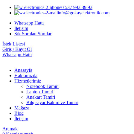
0 537 993 39 93
info@gokayelektronik.com
Whatsapp Hattı
İletişim
Sık Sorulan Sorular
İstek Listesi
Giriş / Kayıt Ol
Whatsapp Hattı
Anasayfa
Hakkımızda
Hizmetlerimiz
Notebook Tamiri
Laptop Tamiri
Anakart Tamiri
Bilgisayar Bakım ve Tamiri
Mağaza
Blog
İletişim
Aramak