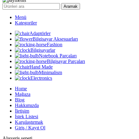
Aramak
Menü
Kategoriler
Adaptörler
Bilgisayar Aksesuarları
Fashion
Bilgisayarlar
Notebook Parçaları
Bilgisayar Parçaları
Hand Made
Minimalism
Electronics
Home
Mağaza
Blog
Hakkımızda
İletişim
İstek Listesi
Karşılaştırmak
Giriş / Kayıt Ol
Alışveriş sepeti