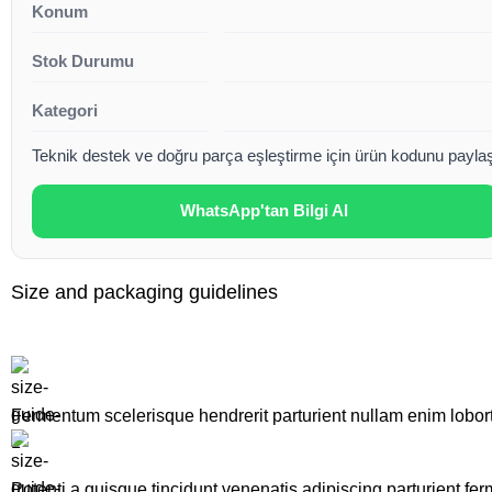
Konum
Stok Durumu
Kategori
Teknik destek ve doğru parça eşleştirme için ürün kodunu paylaşa
WhatsApp'tan Bilgi Al
Size and packaging guidelines
Fermentum scelerisque hendrerit parturient nullam enim lobortis
Potenti a quisque tincidunt venenatis adipiscing parturient fe