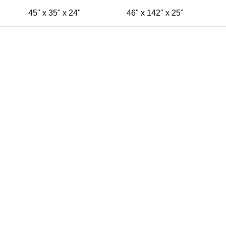
45" x 35" x 24"
46" x 142" x 25"