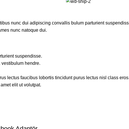
us nunc dui adipiscing convallis bulum parturient suspendisse p
fames nunc natoque dui.
rturient suspendisse.
a vestibulum hendre.
s lectus faucibus lobortis tincidunt purus lectus nisl class ero
met elit ut volutpat.
book Adaptör