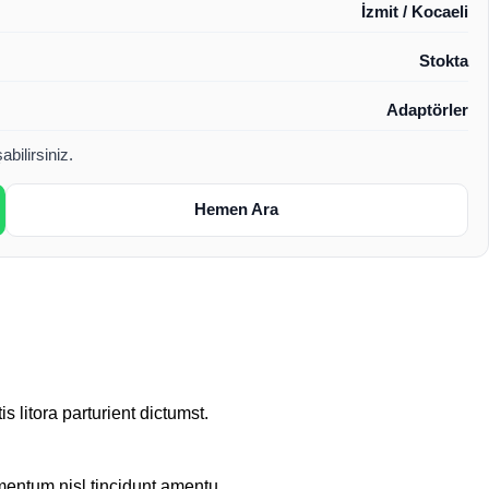
İzmit / Kocaeli
Stokta
Adaptörler
bilirsiniz.
Hemen Ara
 litora parturient dictumst.
rmentum nisl tincidunt
amentu
.