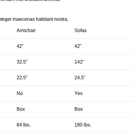
nteger maecenas habitant nostra.
Armchair
Sofas
42"
42"
32.5"
142"
22.5"
24.5"
No
Yes
Box
Box
64 lbs.
180 lbs.