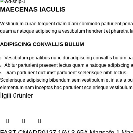
MAECENAS IACULIS
Vestibulum curae torquent diam diam commodo parturient penatib
quam a natoque adipiscing a vestibulum hendrerit et pharetra 
ADIPISCING CONVALLIS BULUM
Vestibulum penatibus nunc dui adipiscing convallis bulum pa
Abitur parturient praesent lectus quam a natoque adipiscing 
Diam parturient dictumst parturient scelerisque nibh lectus.
Scelerisque adipiscing bibendum sem vestibulum et in a a a puru
elementum nam inceptos hac parturient scelerisque vestibulum a
İlgili ürünler
FAST CMADP0127 16V-3.65A Magsafe 1 Mac