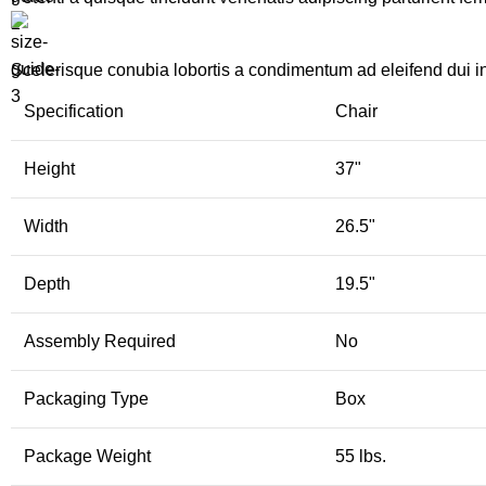
Scelerisque conubia lobortis a condimentum ad eleifend dui i
Specification
Chair
Height
37"
Width
26.5"
Depth
19.5"
Assembly Required
No
Packaging Type
Box
Package Weight
55 lbs.