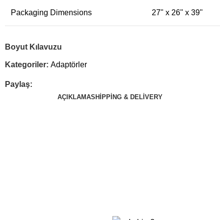
Packaging Dimensions
27" x 26" x 39"
Boyut Kılavuzu
Kategoriler:
Adaptörler
Paylaş:
AÇIKLAMA
SHIPPING & DELIVERY