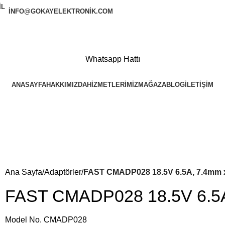
INFO@GOKAYELEKTRONIK.COM
Whatsapp Hattı
ANASAYFA
HAKKIMIZDA
HIZMETLERIMIZ
MAĞAZA
BLOG
İLETIŞIM
Ana Sayfa
Adaptörler
FAST CMADP028 18.5V 6.5A, 7.4mm 
FAST CMADP028 18.5V 6.5A
Model No. CMADP028