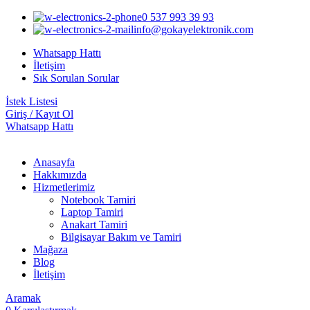
0 537 993 39 93
info@gokayelektronik.com
Whatsapp Hattı
İletişim
Sık Sorulan Sorular
İstek Listesi
Giriş / Kayıt Ol
Whatsapp Hattı
Anasayfa
Hakkımızda
Hizmetlerimiz
Notebook Tamiri
Laptop Tamiri
Anakart Tamiri
Bilgisayar Bakım ve Tamiri
Mağaza
Blog
İletişim
Aramak