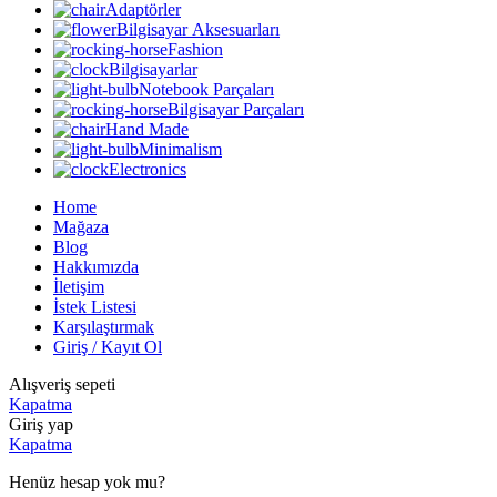
Adaptörler
Bilgisayar Aksesuarları
Fashion
Bilgisayarlar
Notebook Parçaları
Bilgisayar Parçaları
Hand Made
Minimalism
Electronics
Home
Mağaza
Blog
Hakkımızda
İletişim
İstek Listesi
Karşılaştırmak
Giriş / Kayıt Ol
Alışveriş sepeti
Kapatma
Giriş yap
Kapatma
Henüz hesap yok mu?