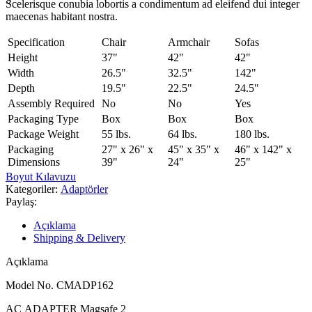
Scelerisque conubia lobortis a condimentum ad eleifend dui integer
maecenas habitant nostra.
Specification
Chair
Armchair
Sofas
Height
37"
42"
42"
Width
26.5"
32.5"
142"
Depth
19.5"
22.5"
24.5"
Assembly Required
No
No
Yes
Packaging Type
Box
Box
Box
Package Weight
55 lbs.
64 lbs.
180 lbs.
Packaging
27" x 26" x
45" x 35" x
46" x 142" x
Dimensions
39"
24"
25"
Boyut Kılavuzu
Kategoriler:
Adaptörler
Paylaş:
Açıklama
Shipping & Delivery
Açıklama
Model No. CMADP162
AC ADAPTER Magsafe 2