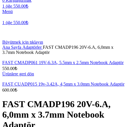
0
Karşılaştırmak
1
öğe
550.00
₺
Menü
1
öğe
550.00
₺
Büyütmek için tıklayın
Ana Sayfa
Adaptörler
FAST CMADP196 20V-6.A, 6,0mm x
3.7mm Notebook Adaptör
FAST CMADP061 19V-6.3A, 5.5mm x 2.5mm Notebook Adaptör
550.00
₺
Ürünlere geri dön
FAST CUADP015 19v-3.42A, 4,5mm x 3.0mm Notebook Adaptör
600.00
₺
FAST CMADP196 20V-6.A,
6,0mm x 3.7mm Notebook
Adaptör