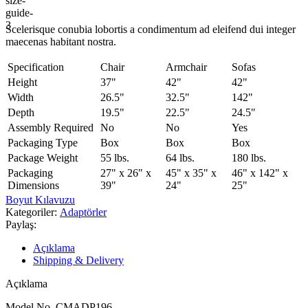
Scelerisque conubia lobortis a condimentum ad eleifend dui integer
maecenas habitant nostra.
Specification
Chair
Armchair
Sofas
Height
37"
42"
42"
Width
26.5"
32.5"
142"
Depth
19.5"
22.5"
24.5"
Assembly Required
No
No
Yes
Packaging Type
Box
Box
Box
Package Weight
55 lbs.
64 lbs.
180 lbs.
Packaging
27" x 26" x
45" x 35" x
46" x 142" x
Dimensions
39"
24"
25"
Boyut Kılavuzu
Kategoriler:
Adaptörler
Paylaş:
Açıklama
Shipping & Delivery
Açıklama
Model No. CMADP196