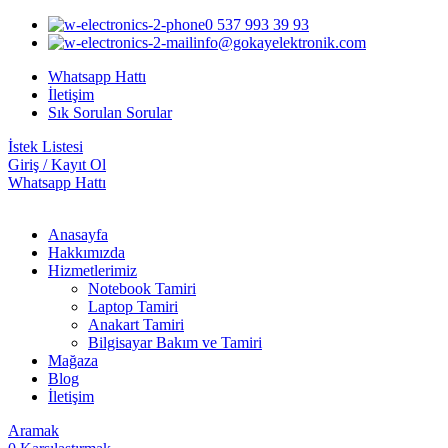
0 537 993 39 93
info@gokayelektronik.com
Whatsapp Hattı
İletişim
Sık Sorulan Sorular
İstek Listesi
Giriş / Kayıt Ol
Whatsapp Hattı
Anasayfa
Hakkımızda
Hizmetlerimiz
Notebook Tamiri
Laptop Tamiri
Anakart Tamiri
Bilgisayar Bakım ve Tamiri
Mağaza
Blog
İletişim
Aramak