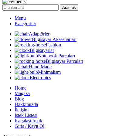
Aramak
Menü
Kategoriler
Adaptörler
Bilgisayar Aksesuarları
Fashion
Bilgisayarlar
Notebook Parçaları
Bilgisayar Parçaları
Hand Made
Minimalism
Electronics
Home
Mağaza
Blog
Hakkımızda
İletişim
İstek Listesi
Karşılaştırmak
Giriş / Kayıt Ol