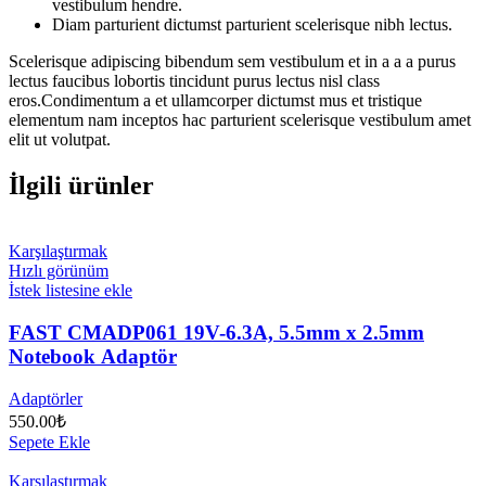
vestibulum hendre.
Diam parturient dictumst parturient scelerisque nibh lectus.
Scelerisque adipiscing bibendum sem vestibulum et in a a a purus
lectus faucibus lobortis tincidunt purus lectus nisl class
eros.Condimentum a et ullamcorper dictumst mus et tristique
elementum nam inceptos hac parturient scelerisque vestibulum amet
elit ut volutpat.
İlgili ürünler
Karşılaştırmak
Hızlı görünüm
İstek listesine ekle
FAST CMADP061 19V-6.3A, 5.5mm x 2.5mm
Notebook Adaptör
Adaptörler
550.00
₺
Sepete Ekle
Karşılaştırmak