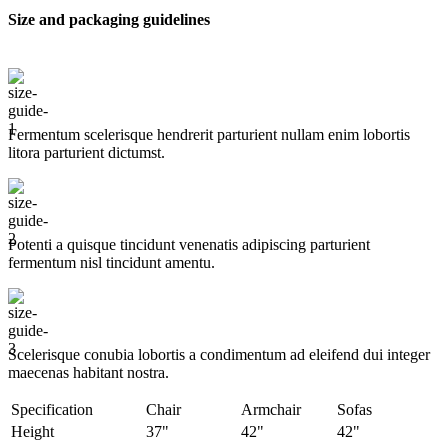
Size and packaging guidelines
Fermentum scelerisque hendrerit parturient nullam enim lobortis
litora parturient dictumst.
Potenti a quisque tincidunt venenatis adipiscing parturient
fermentum nisl tincidunt
amentu
.
Scelerisque conubia lobortis a condimentum ad eleifend dui integer
maecenas habitant nostra.
Specification
Chair
Armchair
Sofas
Height
37"
42"
42"