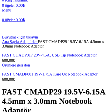
0
Karşılaştırmak
0
öğeler
0.00
₺
Menü
0
öğeler
0.00
₺
Büyütmek için tıklayın
Ana Sayfa
Adaptörler
FAST CMADP29 19.5V-6.15A 4.5mm x
3.0mm Notebook Adaptör
FAST CUADP017 20V-4.5A, USB Tip Notebook Adaptör
600.00
₺
Ürünlere geri dön
FAST CMADP081 19V-1.75A Kare Uç Notebook Adaptör
600.00
₺
FAST CMADP29 19.5V-6.15A
4.5mm x 3.0mm Notebook
Adaptör