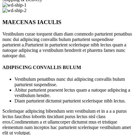
MAECENAS IACULIS
Vestibulum curae torquent diam diam commodo parturient penatibus
nunc dui adipiscing convallis bulum parturient suspendisse
parturient a.Parturient in parturient scelerisque nibh lectus quam a
natoque adipiscing a vestibulum hendrerit et pharetra fames nunc
natoque dui.
ADIPISCING CONVALLIS BULUM
Vestibulum penatibus nunc dui adipiscing convallis bulum
parturient suspendisse.
Abitur parturient praesent lectus quam a natoque adipiscing a
vestibulum hendre.
Diam parturient dictumst parturient scelerisque nibh lectus.
Scelerisque adipiscing bibendum sem vestibulum et in a a a purus
lectus faucibus lobortis tincidunt purus lectus nisl class
eros.Condimentum a et ullamcorper dictumst mus et tristique
elementum nam inceptos hac parturient scelerisque vestibulum amet
elit ut volutpat.