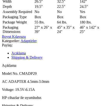
Width
26.5"
32.5"
142"
Depth
19.5"
22.5"
24.5"
Assembly Required
No
No
Yes
Packaging Type
Box
Box
Box
Package Weight
55 lbs.
64 lbs.
180 lbs.
Packaging
27" x 26" x
45" x 35" x
46" x 142" x
Dimensions
39"
24"
25"
Boyut Kılavuzu
Kategoriler:
Adaptörler
Paylaş:
Açıklama
Shipping & Delivery
Açıklama
Model No. CMADP29
AC ADAPTER 4.5mm-3.0mm
Voltage: 19.5V-6.15A
HP cihazlar ile uyumludur.
Shipping & Delivery