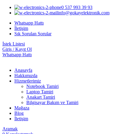
0 537 993 39 93
info@gokayelektronik.com
Whatsapp Hattı
İletişim
Sık Sorulan Sorular
İstek Listesi
Giriş / Kayıt Ol
Whatsapp Hattı
Anasayfa
Hakkımızda
Hizmetlerimiz
Notebook Tamiri
Laptop Tamiri
Anakart Tamiri
Bilgisayar Bakım ve Tamiri
Mağaza
Blog
İletişim
Aramak