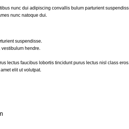
us nunc dui adipiscing convallis bulum parturient suspendisse p
fames nunc natoque dui.
rturient suspendisse.
a vestibulum hendre.
s lectus faucibus lobortis tincidunt purus lectus nisl class ero
met elit ut volutpat.
m