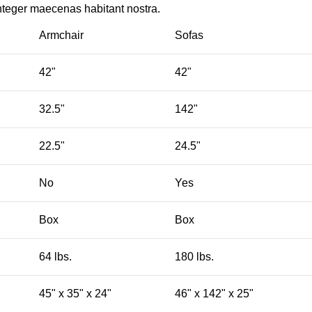
nteger maecenas habitant nostra.
Armchair
Sofas
42"
42"
32.5"
142"
22.5"
24.5"
No
Yes
Box
Box
64 lbs.
180 lbs.
45" x 35" x 24"
46" x 142" x 25"