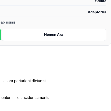
Stokta
Adaptörler
bilirsiniz.
Hemen Ara
 litora parturient dictumst.
rmentum nisl tincidunt
amentu
.