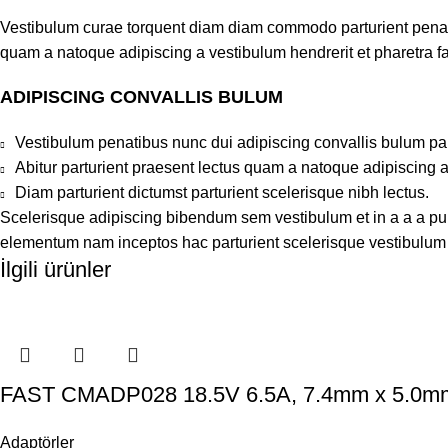
Vestibulum curae torquent diam diam commodo parturient penatib
quam a natoque adipiscing a vestibulum hendrerit et pharetra 
ADIPISCING CONVALLIS BULUM
Vestibulum penatibus nunc dui adipiscing convallis bulum pa
Abitur parturient praesent lectus quam a natoque adipiscing 
Diam parturient dictumst parturient scelerisque nibh lectus.
Scelerisque adipiscing bibendum sem vestibulum et in a a a puru
elementum nam inceptos hac parturient scelerisque vestibulum a
İlgili ürünler
FAST CMADP028 18.5V 6.5A, 7.4mm x 5.0m
Adaptörler