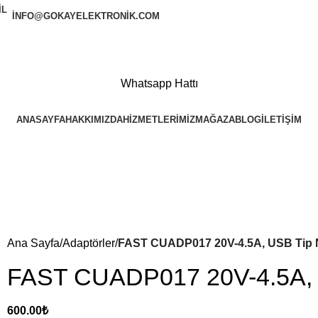
INFO@GOKAYELEKTRONIK.COM
Whatsapp Hattı
ANASAYFA
HAKKIMIZDA
HIZMETLERIMIZ
MAĞAZA
BLOG
İLETIŞIM
Ana Sayfa
Adaptörler
FAST CUADP017 20V-4.5A, USB Tip 
FAST CUADP017 20V-4.5A, 
600.00
₺