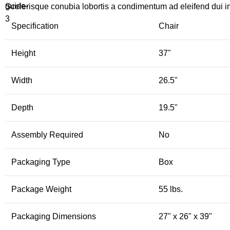
Scelerisque conubia lobortis a condimentum ad eleifend dui i
Specification
Chair
Height
37"
Width
26.5"
Depth
19.5"
Assembly Required
No
Packaging Type
Box
Package Weight
55 lbs.
Packaging Dimensions
27" x 26" x 39"