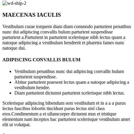
MAECENAS IACULIS
Vestibulum curae torquent diam diam commodo parturient penatibus
nunc dui adipiscing convallis bulum parturient suspendisse
parturient a.Parturient in parturient scelerisque nibh lectus quam a
natoque adipiscing a vestibulum hendrerit et pharetra fames nunc
natoque dui.
ADIPISCING CONVALLIS BULUM
Vestibulum penatibus nunc dui adipiscing convallis bulum
parturient suspendisse.
Abitur parturient praesent lectus quam a natoque adipiscing a
vestibulum hendre.
Diam parturient dictumst parturient scelerisque nibh lectus.
Scelerisque adipiscing bibendum sem vestibulum et in a a a purus
lectus faucibus lobortis tincidunt purus lectus nisl class
eros.Condimentum a et ullamcorper dictumst mus et tristique
elementum nam inceptos hac parturient scelerisque vestibulum amet
elit ut volutpat.