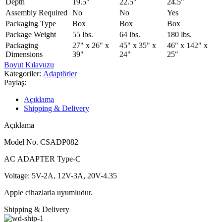
Depth
19.5"
22.5"
24.5"
Assembly Required
No
No
Yes
Packaging Type
Box
Box
Box
Package Weight
55 lbs.
64 lbs.
180 lbs.
Packaging
27" x 26" x
45" x 35" x
46" x 142" x
Dimensions
39"
24"
25"
Boyut Kılavuzu
Kategoriler:
Adaptörler
Paylaş:
Açıklama
Shipping & Delivery
Açıklama
Model No. CSADP082
AC ADAPTER Type-C
Voltage: 5V-2A, 12V-3A, 20V-4.35
Apple cihazlarla uyumludur.
Shipping & Delivery