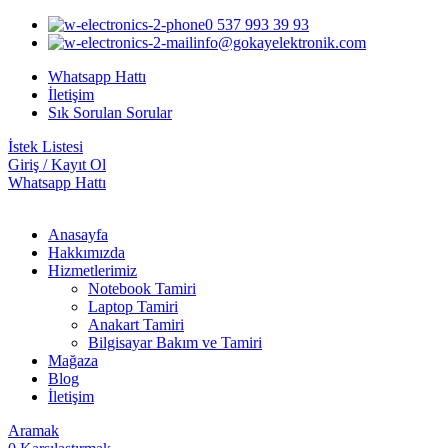
0 537 993 39 93
info@gokayelektronik.com
Whatsapp Hattı
İletişim
Sık Sorulan Sorular
İstek Listesi
Giriş / Kayıt Ol
Whatsapp Hattı
Anasayfa
Hakkımızda
Hizmetlerimiz
Notebook Tamiri
Laptop Tamiri
Anakart Tamiri
Bilgisayar Bakım ve Tamiri
Mağaza
Blog
İletişim
Aramak