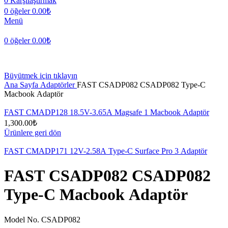
0
Karşılaştırmak
0
öğeler
0.00
₺
Menü
0
öğeler
0.00
₺
Büyütmek için tıklayın
Ana Sayfa
Adaptörler
FAST CSADP082 CSADP082 Type-C
Macbook Adaptör
FAST CMADP128 18.5V-3.65A Magsafe 1 Macbook Adaptör
1,300.00
₺
Ürünlere geri dön
FAST CMADP171 12V-2.58A Type-C Surface Pro 3 Adaptör
FAST CSADP082 CSADP082
Type-C Macbook Adaptör
Model No. CSADP082