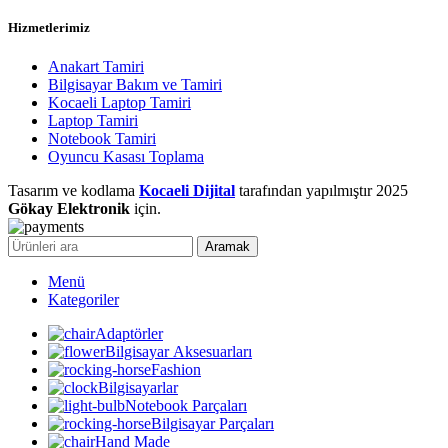
Hizmetlerimiz
Anakart Tamiri
Bilgisayar Bakım ve Tamiri
Kocaeli Laptop Tamiri
Laptop Tamiri
Notebook Tamiri
Oyuncu Kasası Toplama
Tasarım ve kodlama
Kocaeli Dijital
tarafından yapılmıştır
2025
Gökay Elektronik
için.
Aramak
Menü
Kategoriler
Adaptörler
Bilgisayar Aksesuarları
Fashion
Bilgisayarlar
Notebook Parçaları
Bilgisayar Parçaları
Hand Made