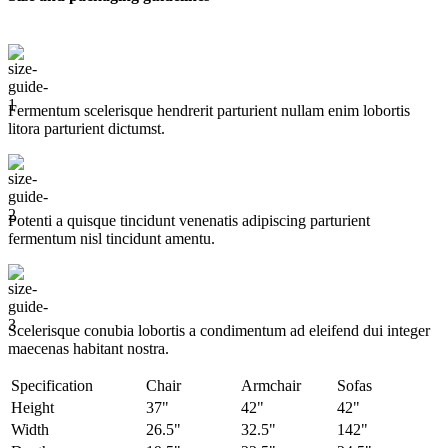
Fermentum scelerisque hendrerit parturient nullam enim lobortis
litora parturient dictumst.
Potenti a quisque tincidunt venenatis adipiscing parturient
fermentum nisl tincidunt
amentu
.
Scelerisque conubia lobortis a condimentum ad eleifend dui integer
maecenas habitant nostra.
Specification
Chair
Armchair
Sofas
Height
37"
42"
42"
Width
26.5"
32.5"
142"