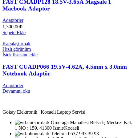
FAST CMADP128 18.5V-3.65A Magsafe 1
Macbook Adaptör
Adaptörler
1,300.00
₺
Sepete Ekle
Karşılaştırmak
Hızlı görünüm
İstek listesine ekle
FAST CUADP066 19.5V-4.62A, 4.5mm x 3.0mm
Notebook Adaptör
Adaptörler
Devamını oku
Gökay Elektronik | Kocaeli Laptop Servisi
Ömerağa Mahallesi Belsa İş Merkezi Kat:
1 NO : 159, 41300 İzmit/Kocaeli
Telefon: 0537 993 39 93