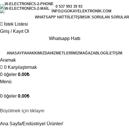
0 537 993 39 93
INFO@GOKAYELEKTRONIK.COM
WHATSAPP HATTI
İLETIŞIM
SIK SORULAN SORULAR
İstek Listesi
Giriş / Kayıt Ol
Whatsapp Hattı
ANASAYFA
HAKKIMIZDA
HIZMETLERIMIZ
MAĞAZA
BLOG
İLETIŞIM
Aramak
0
Karşılaştırmak
0
öğeler
0.00
₺
Menü
0
öğeler
0.00
₺
Büyütmek için tıklayın
Ana Sayfa
Endüstriyel Ürünler