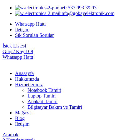
0 537 993 39 93
info@gokayelektronik.com
Whatsapp Hattı
İletişim
Sık Sorulan Sorular
İstek Listesi
Giriş / Kayıt Ol
Whatsapp Hattı
Anasayfa
Hakkımızda
Hizmetlerimiz
Notebook Tamiri
Laptop Tamiri
Anakart Tamiri
Bilgisayar Bakım ve Tamiri
Mağaza
Blog
İletişim
Aramak