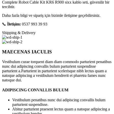
Complete Robot Cable Kit KR6 R900 sixx kablo seti, güvenilir bir
tercihtir.
Daha fazla bilgi ve sipariş için bizimle iletişime geçebilirsiniz.
📞
İletişim:
0537 993 39 93
Shipping & Delivery
MAECENAS IACULIS
Vestibulum curae torquent diam diam commodo parturient penatibus
nunc dui adipiscing convallis bulum parturient suspendisse
parturient a.Parturient in parturient scelerisque nibh lectus quam a
natoque adipiscing a vestibulum hendrerit et pharetra fames nunc
natoque dui.
ADIPISCING CONVALLIS BULUM
Vestibulum penatibus nunc dui adipiscing convallis bulum
parturient suspendisse.
Abitur parturient praesent lectus quam a natoque adipiscing a
vestibulum hendre.