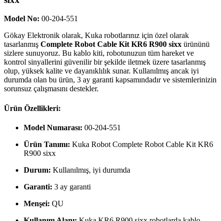
Model No:
00-204-551
Gökay Elektronik olarak, Kuka robotlarınız için özel olarak
tasarlanmış
Complete Robot Cable Kit KR6 R900 sixx
ürününü
sizlere sunuyoruz. Bu kablo kiti, robotunuzun tüm hareket ve
kontrol sinyallerini güvenilir bir şekilde iletmek üzere tasarlanmış
olup, yüksek kalite ve dayanıklılık sunar. Kullanılmış ancak iyi
durumda olan bu ürün, 3 ay garanti kapsamındadır ve sistemlerinizin
sorunsuz çalışmasını destekler.
Ürün Özellikleri:
Model Numarası:
00-204-551
Ürün Tanımı:
Kuka Robot Complete Robot Cable Kit KR6
R900 sixx
Durum:
Kullanılmış, iyi durumda
Garanti:
3 ay garanti
Menşei:
QU
Kullanım Alanı:
Kuka KR6 R900 sixx robotlarda kablo