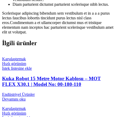
Diam parturient dictumst parturient scelerisque nibh lectus.
Scelerisque adipiscing bibendum sem vestibulum et in a a a purus
lectus faucibus lobortis tincidunt purus lectus nisl class
eros.Condimentum a et ullamcorper dictumst mus et tristique
elementum nam inceptos hac parturient scelerisque vestibulum amet
elit ut volutpat.
İlgili ürünler
Karşılaştırmak
Hızlı görünüm
İstek listesine ekle
Kuka Robot 15 Metre Motor Kablosu – MOT
FLEX X30.1 | Model No: 00-180-110
Endüstriyel Ürünler
Devamını oku
Karşılaştırmak
Hızlı görünüm