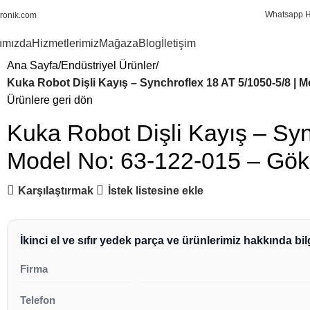
Whatsapp H
ronik.com
ımızda
Hizmetlerimiz
Mağaza
Blog
İletişim
Ana Sayfa
Endüstriyel Ürünler
Kuka Robot Dişli Kayış – Synchroflex 18 AT 5/1050-5/8 | 
Ürünlere geri dön
Kuka Robot Dişli Kayış – Syn
Model No: 63-122-015 – Göka
Karşılaştırmak
İstek listesine ekle
İkinci el ve sıfır yedek parça ve ürünlerimiz hakkında bilg
Firma
Telefon