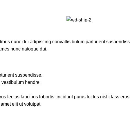
us nunc dui adipiscing convallis bulum parturient suspendisse p
fames nunc natoque dui.
rturient suspendisse.
a vestibulum hendre.
s lectus faucibus lobortis tincidunt purus lectus nisl class ero
met elit ut volutpat.