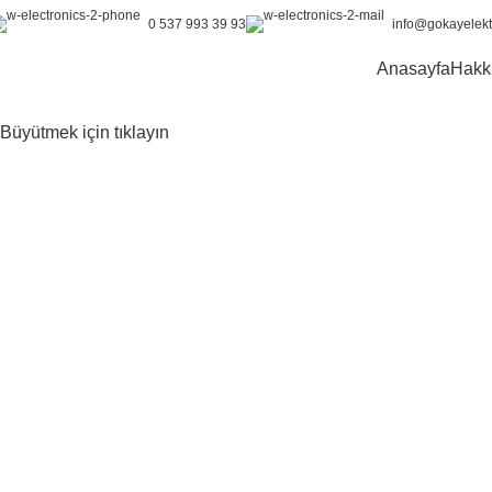
0 537 993 39 93
info@gokayelekt
Anasayfa
Hakk
Büyütmek için tıklayın