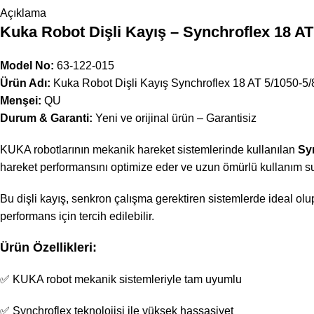
Açıklama
Kuka Robot Dişli Kayış – Synchroflex 18 AT
Model No:
63-122-015
Ürün Adı:
Kuka Robot Dişli Kayış Synchroflex 18 AT 5/1050-5/
Menşei:
QU
Durum & Garanti:
Yeni ve orijinal ürün – Garantisiz
KUKA robotlarının mekanik hareket sistemlerinde kullanılan
Syn
hareket performansını optimize eder ve uzun ömürlü kullanım s
Bu dişli kayış, senkron çalışma gerektiren sistemlerde ideal olup,
performans için tercih edilebilir.
Ürün Özellikleri:
✅ KUKA robot mekanik sistemleriyle tam uyumlu
✅ Synchroflex teknolojisi ile yüksek hassasiyet