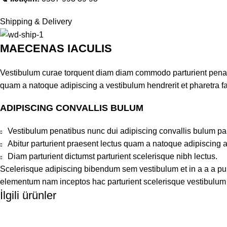
Shipping & Delivery
MAECENAS IACULIS
Vestibulum curae torquent diam diam commodo parturient penatib
quam a natoque adipiscing a vestibulum hendrerit et pharetra 
ADIPISCING CONVALLIS BULUM
Vestibulum penatibus nunc dui adipiscing convallis bulum pa
Abitur parturient praesent lectus quam a natoque adipiscing 
Diam parturient dictumst parturient scelerisque nibh lectus.
Scelerisque adipiscing bibendum sem vestibulum et in a a a puru
elementum nam inceptos hac parturient scelerisque vestibulum a
İlgili ürünler