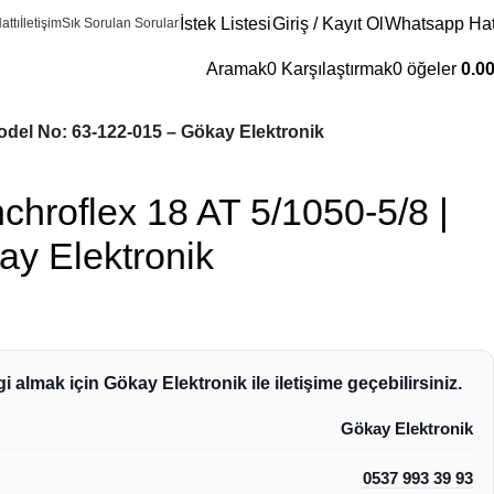
İstek Listesi
Giriş / Kayıt Ol
Whatsapp Hat
attı
İletişim
Sık Sorulan Sorular
Aramak
0
Karşılaştırmak
0
öğeler
0.0
Model No: 63-122-015 – Gökay Elektronik
chroflex 18 AT 5/1050-5/8 |
y Elektronik
i almak için Gökay Elektronik ile iletişime geçebilirsiniz.
Gökay Elektronik
0537 993 39 93