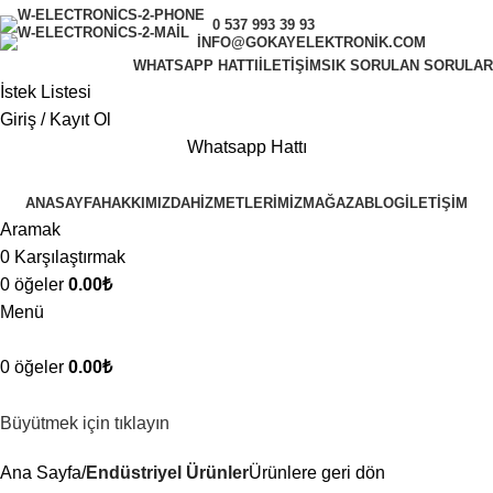
0 537 993 39 93
INFO@GOKAYELEKTRONIK.COM
WHATSAPP HATTI
İLETIŞIM
SIK SORULAN SORULAR
İstek Listesi
Giriş / Kayıt Ol
Whatsapp Hattı
ANASAYFA
HAKKIMIZDA
HIZMETLERIMIZ
MAĞAZA
BLOG
İLETIŞIM
Aramak
0
Karşılaştırmak
0
öğeler
0.00
₺
Menü
0
öğeler
0.00
₺
Büyütmek için tıklayın
Ana Sayfa
Endüstriyel Ürünler
Ürünlere geri dön