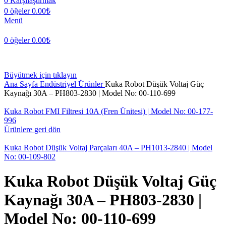
0
Karşılaştırmak
0
öğeler
0.00
₺
Menü
0
öğeler
0.00
₺
Büyütmek için tıklayın
Ana Sayfa
Endüstriyel Ürünler
Kuka Robot Düşük Voltaj Güç
Kaynağı 30A – PH803-2830 | Model No: 00-110-699
Kuka Robot FMI Filtresi 10A (Fren Ünitesi) | Model No: 00-177-
996
Ürünlere geri dön
Kuka Robot Düşük Voltaj Parçaları 40A – PH1013-2840 | Model
No: 00-109-802
Kuka Robot Düşük Voltaj Güç
Kaynağı 30A – PH803-2830 |
Model No: 00-110-699