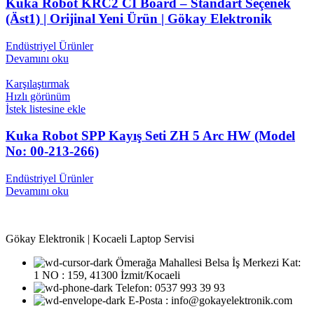
Kuka Robot KRC2 CI Board – Standart Seçenek
(Äst1) | Orijinal Yeni Ürün | Gökay Elektronik
Endüstriyel Ürünler
Devamını oku
Karşılaştırmak
Hızlı görünüm
İstek listesine ekle
Kuka Robot SPP Kayış Seti ZH 5 Arc HW (Model
No: 00-213-266)
Endüstriyel Ürünler
Devamını oku
Gökay Elektronik | Kocaeli Laptop Servisi
Ömerağa Mahallesi Belsa İş Merkezi Kat:
1 NO : 159, 41300 İzmit/Kocaeli
Telefon: 0537 993 39 93
E-Posta : info@gokayelektronik.com