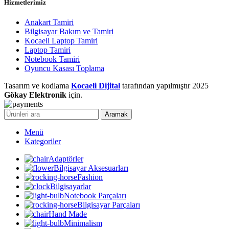
Hizmetlerimiz
Anakart Tamiri
Bilgisayar Bakım ve Tamiri
Kocaeli Laptop Tamiri
Laptop Tamiri
Notebook Tamiri
Oyuncu Kasası Toplama
Tasarım ve kodlama
Kocaeli Dijital
tarafından yapılmıştır
2025
Gökay Elektronik
için.
Aramak
Menü
Kategoriler
Adaptörler
Bilgisayar Aksesuarları
Fashion
Bilgisayarlar
Notebook Parçaları
Bilgisayar Parçaları
Hand Made
Minimalism