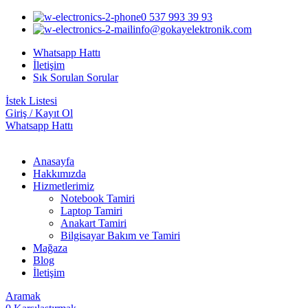
0 537 993 39 93
info@gokayelektronik.com
Whatsapp Hattı
İletişim
Sık Sorulan Sorular
İstek Listesi
Giriş / Kayıt Ol
Whatsapp Hattı
Anasayfa
Hakkımızda
Hizmetlerimiz
Notebook Tamiri
Laptop Tamiri
Anakart Tamiri
Bilgisayar Bakım ve Tamiri
Mağaza
Blog
İletişim
Aramak