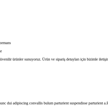
formans
te
üvenilir ürünler sunuyoruz. Ürün ve sipariş detayları için bizimle iletişi
 dui adipiscing convallis bulum parturient suspendisse parturient a.Pa