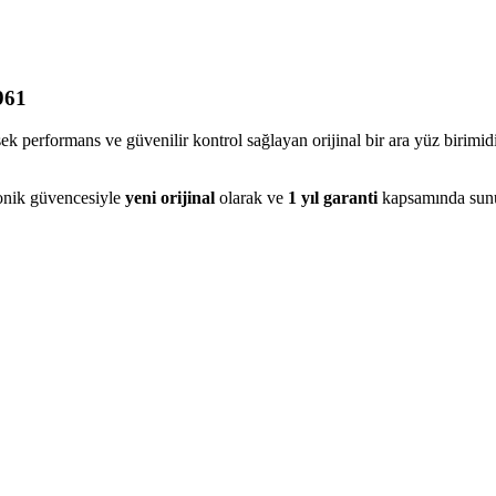
961
erformans ve güvenilir kontrol sağlayan orijinal bir ara yüz birimidir.
onik güvencesiyle
yeni orijinal
olarak ve
1 yıl garanti
kapsamında sunu