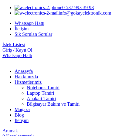
0 537 993 39 93
info@gokayelektronik.com
Whatsapp Hattı
İletişim
Sık Sorulan Sorular
İstek Listesi
Giriş / Kayıt Ol
Whatsapp Hattı
Anasayfa
Hakkımızda
Hizmetlerimiz
Notebook Tamiri
Laptop Tamiri
Anakart Tamiri
Bilgisayar Bakım ve Tamiri
Mağaza
Blog
İletişim
Aramak