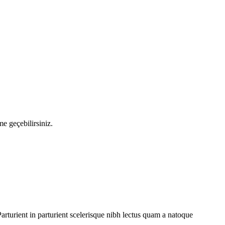
me geçebilirsiniz.
rturient in parturient scelerisque nibh lectus quam a natoque