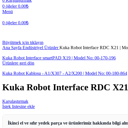
0
Karşılaştırmak
0
öğeler
0.00
₺
Menü
0
öğeler
0.00
₺
Büyütmek için tıklayın
Ana Sayfa
Endüstriyel Ürünler
Kuka Robot Interface RDC X21 | Mo
Kuka Robot Interface smartPAD X19 | Model No: 00-170-196
Ürünlere geri dön
Kuka Robot Kablosu - A1/X307 - A2/X200 | Model No: 00-180-864
Kuka Robot Interface RDC X21 
Karşılaştırmak
İstek listesine ekle
İkinci el ve sıfır yedek parça ve ürünlerimiz hakkında bilgi alm