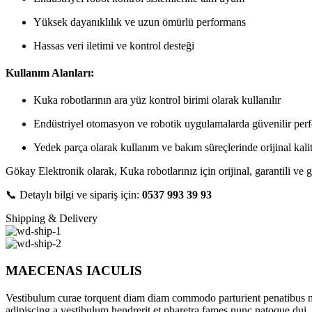
Yüksek dayanıklılık ve uzun ömürlü performans
Hassas veri iletimi ve kontrol desteği
Kullanım Alanları:
Kuka robotlarının ara yüz kontrol birimi olarak kullanılır
Endüstriyel otomasyon ve robotik uygulamalarda güvenilir per
Yedek parça olarak kullanım ve bakım süreçlerinde orijinal kali
Gökay Elektronik olarak, Kuka robotlarınız için orijinal, garantili ve g
📞 Detaylı bilgi ve sipariş için:
0537 993 39 93
Shipping & Delivery
MAECENAS IACULIS
Vestibulum curae torquent diam diam commodo parturient penatibus nunc
adipiscing a vestibulum hendrerit et pharetra fames nunc natoque dui.