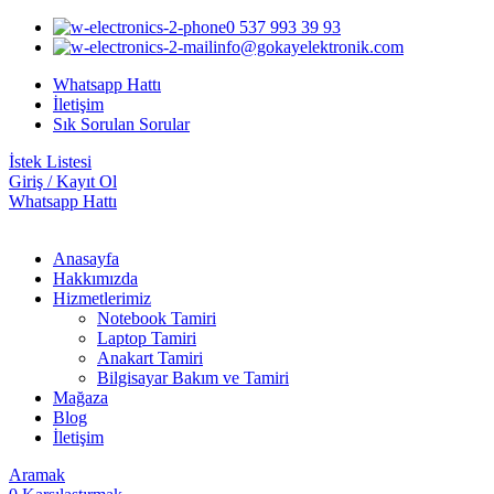
0 537 993 39 93
info@gokayelektronik.com
Whatsapp Hattı
İletişim
Sık Sorulan Sorular
İstek Listesi
Giriş / Kayıt Ol
Whatsapp Hattı
Anasayfa
Hakkımızda
Hizmetlerimiz
Notebook Tamiri
Laptop Tamiri
Anakart Tamiri
Bilgisayar Bakım ve Tamiri
Mağaza
Blog
İletişim
Aramak