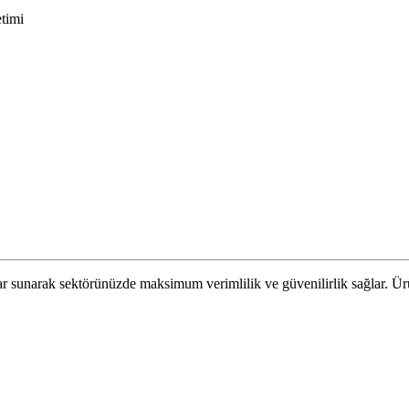
etimi
r sunarak sektörünüzde maksimum verimlilik ve güvenilirlik sağlar. Ürünl