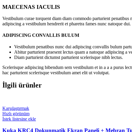
MAECENAS IACULIS
Vestibulum curae torquent diam diam commodo parturient penatibus nunc
adipiscing a vestibulum hendrerit et pharetra fames nunc natoque dui.
ADIPISCING CONVALLIS BULUM
Vestibulum penatibus nunc dui adipiscing convallis bulum partu
Abitur parturient praesent lectus quam a natoque adipiscing a 
Diam parturient dictumst parturient scelerisque nibh lectus.
Scelerisque adipiscing bibendum sem vestibulum et in a a a purus lect
hac parturient scelerisque vestibulum amet elit ut volutpat.
İlgili ürünler
Karşılaştırmak
Hızlı görünüm
İstek listesine ekle
Kuka KRC4 Dokunmatik Ekran Paneli + Mebran Tuş 