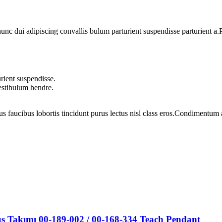
 dui adipiscing convallis bulum parturient suspendisse parturient a.Pa
rient suspendisse.
vestibulum hendre.
us faucibus lobortis tincidunt purus lectus nisl class eros.Condimentum
Takımı 00-189-002 / 00-168-334 Teach Pendant