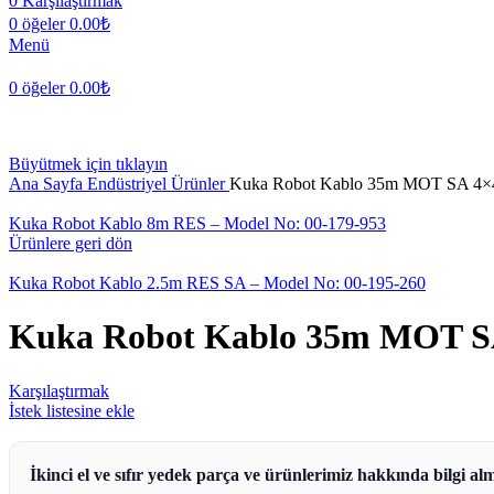
0
Karşılaştırmak
0
öğeler
0.00
₺
Menü
0
öğeler
0.00
₺
Büyütmek için tıklayın
Ana Sayfa
Endüstriyel Ürünler
Kuka Robot Kablo 35m MOT SA 4×4
Kuka Robot Kablo 8m RES – Model No: 00-179-953
Ürünlere geri dön
Kuka Robot Kablo 2.5m RES SA – Model No: 00-195-260
Kuka Robot Kablo 35m MOT SA
Karşılaştırmak
İstek listesine ekle
İkinci el ve sıfır yedek parça ve ürünlerimiz hakkında bilgi alm