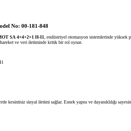
del No: 00-181-848
MOT SA 4×4+2×1 H-I1
, endüstriyel otomasyon sistemlerinde yüksek 
hareket ve veri iletiminde kritik bir rol oynar.
I1
de kesintisiz sinyal iletimi sağlar. Esnek yapısı ve dayanıklılığı sayes