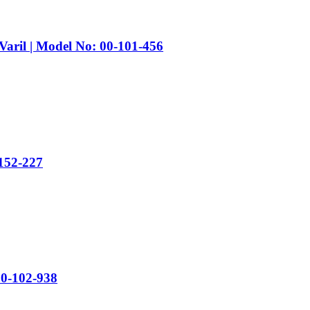
aril | Model No: 00-101-456
152-227
0-102-938