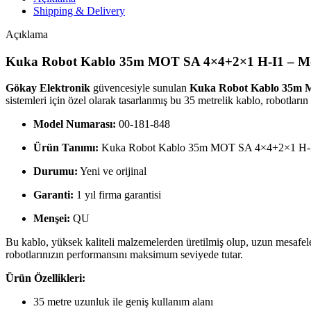
Shipping & Delivery
Açıklama
Kuka Robot Kablo 35m MOT SA 4×4+2×1 H-I1 – Mo
Gökay Elektronik
güvencesiyle sunulan
Kuka Robot Kablo 35m 
sistemleri için özel olarak tasarlanmış bu 35 metrelik kablo, robotların 
Model Numarası:
00-181-848
Ürün Tanımı:
Kuka Robot Kablo 35m MOT SA 4×4+2×1 H-
Durumu:
Yeni ve orijinal
Garanti:
1 yıl firma garantisi
Menşei:
QU
Bu kablo, yüksek kaliteli malzemelerden üretilmiş olup, uzun mesafeler
robotlarınızın performansını maksimum seviyede tutar.
Ürün Özellikleri:
35 metre uzunluk ile geniş kullanım alanı