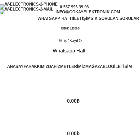
0 537 993 39 93
INFO@GOKAYELEKTRONIK.COM
WHATSAPP HATTI
İLETIŞIM
SIK SORULAN SORULAR
İstek Listesi
Giriş / Kayıt Ol
Whatsapp Hattı
ANASAYFA
HAKKIMIZDA
HIZMETLERIMIZ
MAĞAZA
BLOG
İLETIŞIM
0.00
₺
0.00
₺